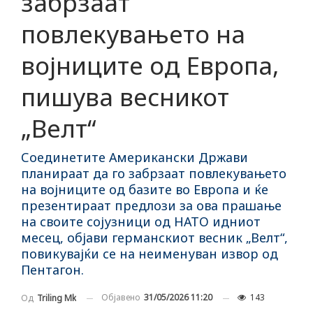
забрзаат
повлекувањето на
војниците од Европа,
пишува весникот
„Велт“
Соединетите Американски Држави
планираат да го забрзаат повлекувањето
на војниците од базите во Европа и ќе
презентираат предлози за ова прашање
на своите сојузници од НАТО идниот
месец, објави германскиот весник „Велт“,
повикувајќи се на неименуван извор од
Пентагон.
Објавено
31/05/2026 11:20
143
Од
Triling Mk