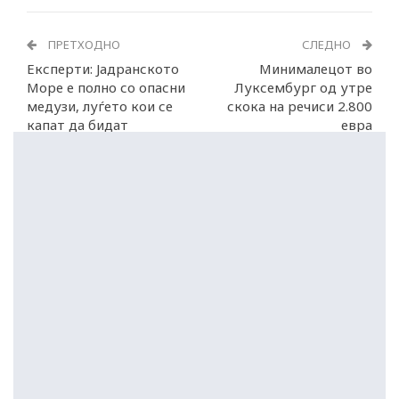
ПРЕТХОДНО
СЛЕДНО
Експерти: Јадранското
Минималецот во
Море е полно со опасни
Луксембург од утре
медузи, луѓето кои се
скока на речиси 2.800
капат да бидат
евра
внимателни