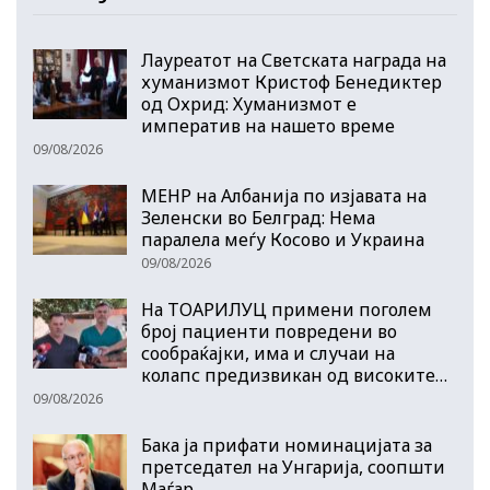
Лауреатот на Светската награда на
хуманизмот Кристоф Бенедиктер
од Охрид: Хуманизмот е
императив на нашето време
09/08/2026
МЕНР на Албанија по изјавата на
Зеленски во Белград: Нема
паралела меѓу Косово и Украина
09/08/2026
На ТОАРИЛУЦ примени поголем
број пациенти повредени во
сообраќајки, има и случаи на
колапс предизвикан од високите…
09/08/2026
Бака ја прифати номинацијата за
претседател на Унгарија, соопшти
Маѓар