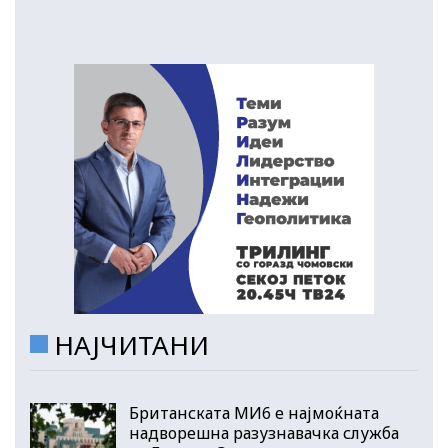
НАЈЧИТАНИ
Британската МИ6 е најмоќната
надворешна разузнавачка служба