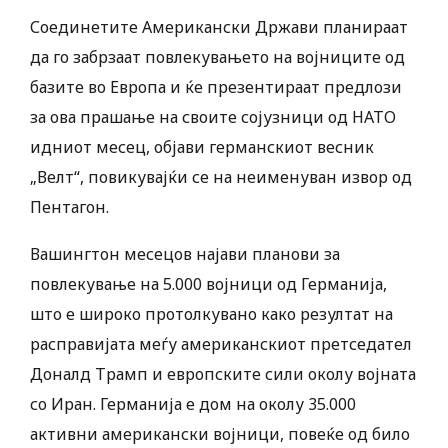
Соединетите Американски Држави планираат
да го забрзаат повлекувањето на војниците од
базите во Европа и ќе презентираат предлози
за ова прашање на своите сојузници од НАТО
идниот месец, објави германскиот весник
„Велт“, повикувајќи се на неименуван извор од
Пентагон.
Вашингтон месецов најави планови за
повлекување на 5.000 војници од Германија,
што е широко протолкувано како резултат на
расправијата меѓу американскиот претседател
Доналд Трамп и европските сили околу војната
со Иран. Германија е дом на околу 35.000
активни американски војници, повеќе од било