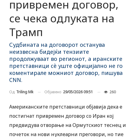
привремен договор,
се чека одлуката на
Трамп
Судбината на договорот останува
неизвесна бидејќи тензиите
продолжуваат во регионот, а иранските
претставници сè уште официјално не го
коментирале можниот договор, пишува
CNN.
Објавено
29/05/2026 09:51
260
Од
Triling Mk
Американските претставници објавија дека е
постигнат привремен договор со Иран кој
предвидува отворање на Ормутскиот теснец и
почеток на нови нуклеарни преговори, но тие