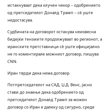
истакнуваат дека клучен чекор – одобрението
од претседателот Доналд Трамп – сè уште
недостасува.
Судбината на договорот останува неизвесна
бидејќи тензиите продолжуваат во регионот, а
иранските претставници сè уште официјално
не го коментирале можниот договор, пишува
CNN.
Иран тврди дека нема договор.
Потпретседателот на САД, Џ.Д. Венс, јасно
стави до знаење дека одобрението од
претседателот Доналд Трамп за можен
договор со Иран е далеку од сигурно, среде