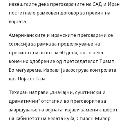
извештаите дека преговарачите на САД и Иран
постигнале рамковен договор за прекин на
војната.
Американските и иранските преговарачи се
согласија за рамка за продолжување на
прекинот на огнот за 60 дена, но се чека
конечно одобрение од претседателот Трамп.
Во меѓувреме, Израел ја заострува контролата
врз Појасот Газа.
Техеран направи „значајни, суштински и
драматични“ отстапки во преговорите за
завршување на војната, изјави заменик-шефот
на кабинетот на Белата куќа, Стивен Милер.