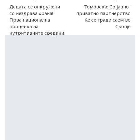
Децата се опкружени
Томовски: Со јавно-
со нездрава храна!
приватно партнерство
Прва национална
ќе се гради саем во
проценка на
Скопје
нутритивните средини
во и околу училиштата