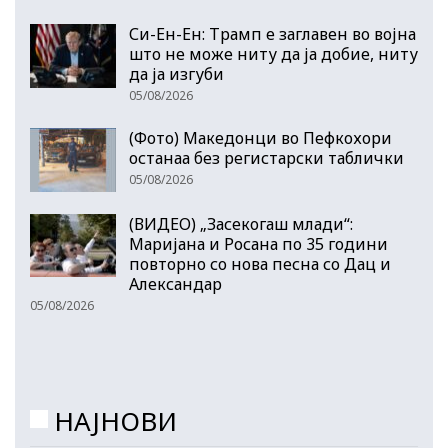
Си-Ен-Ен: Трамп е заглавен во војна
што не може ниту да ја добие, ниту
да ја изгуби
05/08/2026
(Фото) Македонци во Пефкохори
останаа без регистарски таблички
05/08/2026
(ВИДЕО) „Засекогаш млади“:
Маријана и Росана по 35 години
повторно со нова песна со Дац и
Александар
05/08/2026
НАЈНОВИ