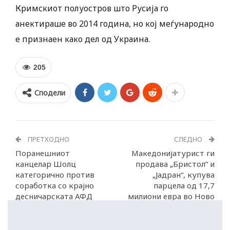
Кримскиот полуостров што Русија го
анектираше во 2014 година, но кој меѓународно
е признаен како дел од Украина.
205
Сподели
ПРЕТХОДНО
СЛЕДНО
Поранешниот
Македонијатурист ги
канцелар Шолц
продава „Бристол“ и
категорично против
„Јадран“, купува
соработка со крајно
парцела од 17,7
десничарската АФД
милиони евра во Ново
Лисиче