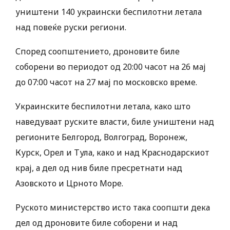
уништени 140 украински беспилотни летала
над повеќе руски региони.
Според соопштението, дроновите биле
соборени во периодот од 20:00 часот на 26 мај
до 07:00 часот на 27 мај по московско време.
Украинските беспилотни летала, како што
наведуваат руските власти, биле уништени над
регионите Белгород, Волгоград, Воронеж,
Курск, Орел и Тула, како и над Краснодарскиот
крај, а дел од нив биле пресретнати над
Азовското и Црното Море.
Руското министерство исто така соопшти дека
дел од дроновите биле соборени и над