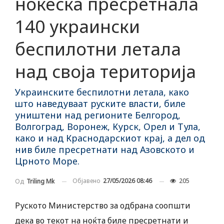
ноќеска пресретнала
140 украински
беспилотни летала
над своја територија
Украинските беспилотни летала, како
што наведуваат руските власти, биле
уништени над регионите Белгород,
Волгоград, Воронеж, Курск, Орел и Тула,
како и над Краснодарскиот крај, а дел од
нив биле пресретнати над Азовското и
Црното Море.
Објавено
27/05/2026 08:46
205
Од
Triling Mk
Руското Министерство за одбрана соопшти
дека во текот на ноќта биле пресретнати и