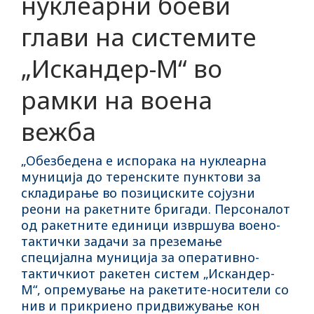
нуклеарни боеви
глави на системите
„Искандер-М“ во
рамки на воена
вежба
„Обезбедена е испорака на нуклеарна
муниција до теренските пунктови за
складирање во позициските сојузни
реони на ракетните бригади. Персоналот
од ракетните единици извршува воено-
тактички задачи за преземање
специјална муниција за оперативно-
тактичкиот ракетен систем „Искандер-
М“, опремување на ракетите-носители со
нив и прикриено придвижување кон