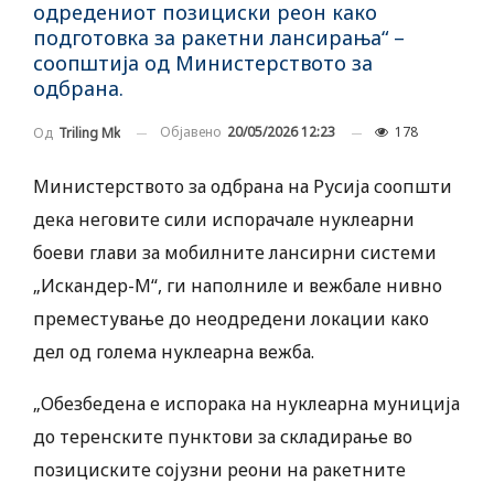
одредениот позициски реон како
подготовка за ракетни лансирања“ –
соопштија од Министерството за
одбрана.
Објавено
20/05/2026 12:23
178
Од
Triling Mk
Министерството за одбрана на Русија соопшти
дека неговите сили испорачале нуклеарни
боеви глави за мобилните лансирни системи
„Искандер-М“, ги наполниле и вежбале нивно
преместување до неодредени локации како
дел од голема нуклеарна вежба.
„Обезбедена е испорака на нуклеарна муниција
до теренските пунктови за складирање во
позициските сојузни реони на ракетните