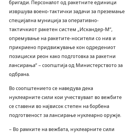
бригади. Персоналот од ракетните единици
извршува воено-тактички задачи за преземање
специјална муниција за оперативно-
тактичкиот ракетен систем „Искандер-М“,
опремување на ракетите-носители со нив и
прикриено придвижување кон одредениот
позициски реон како подготовка за ракетни
лансирања“ – соопштија од Министерството за
одбрана.
Во соопштението се наведува дека
нуклеарните сили кои учествуваат во вежбите
се ставени во највисок степен на борбена
подготвеност за лансирање нуклеарно оружје.
– Во рамките на вежбата, нуклеарните сили