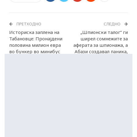
ПРЕТХОДНО
СЛЕДНО
Историска заплена на
„Шпионски талог“ ги
Табановце: Пронајдени
ширел сомнежите за
половина милион евра
аферата за шпионажа, а
во бункер во минибус
Абази создавал паника,
вели Мицкоски