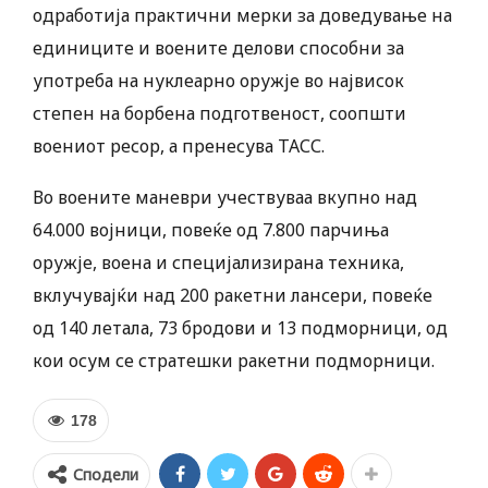
одработија практични мерки за доведување на
единиците и воените делови способни за
употреба на нуклеарно оружје во највисок
степен на борбена подготвеност, соопшти
воениот ресор, а пренесува ТАСС.
Во воените маневри учествуваа вкупно над
64.000 војници, повеќе од 7.800 парчиња
оружје, воена и специјализирана техника,
вклучувајќи над 200 ракетни лансери, повеќе
од 140 летала, 73 бродови и 13 подморници, од
кои осум се стратешки ракетни подморници.
178
Сподели