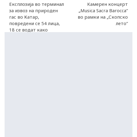
Експлозија во терминал
Kамерен концерт
за извоз на природен
„Musica Sacra Barocca“
гас во Катар,
во рамки на „Скопско
повредени се 54 лица,
лето“
18 се водат како
исчезнати