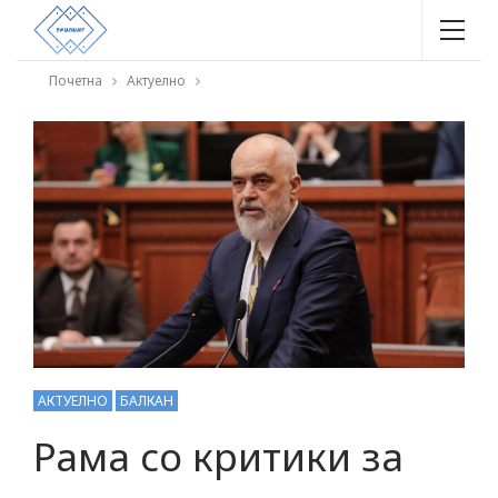
Почетна
Актуелно
АКТУЕЛНО
БАЛКАН
Рама со критики за