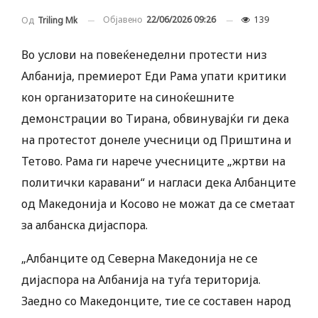
Објавено
22/06/2026 09:26
139
Од
Triling Mk
Во услови на повеќенеделни протести низ
Албанија, премиерот Еди Рама упати критики
кон организаторите на синоќешните
демонстрации во Тирана, обвинувајќи ги дека
на протестот донеле учесници од Приштина и
Тетово. Рама ги нарече учесниците „жртви на
политички каравани“ и нагласи дека Албанците
од Македонија и Косово не можат да се сметаат
за албанска дијаспора.
„Албанците од Северна Македонија не се
дијаспора на Албанија на туѓа територија.
Заедно со Македонците, тие се составен народ