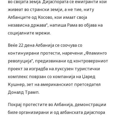
во својата земја. Дијаспората се емигранти кои
живеат во странски земји, а не тие, ниту
Албанците од Косово, кои имаат своја
независна држава“, напиша Рама во објава на
социјалните мрежи.
Веќе 22 дена Албанија се соочува со
континуирани протести, наречени „Фламинго
револуција“, предизвикани од контроверзниот
проект за изградба на луксузен туристички
комплекс поврзан со компанија на Џаред
Кушнер, зет на американскиот претседател
Доналд Трамп.
Покрај протестите во Албанија, демонстрации
биле организирани и од албанската дијаспора