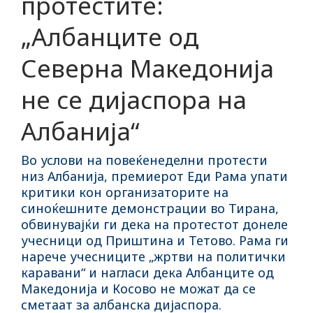
протестите:
„Албанците од
Северна Македонија
не се дијаспора на
Албанија“
Во услови на повеќенеделни протести
низ Албанија, премиерот Еди Рама упати
критики кон организаторите на
синоќешните демонстрации во Тирана,
обвинувајќи ги дека на протестот донеле
учесници од Приштина и Тетово. Рама ги
нарече учесниците „жртви на политички
каравани“ и нагласи дека Албанците од
Македонија и Косово не можат да се
сметаат за албанска дијаспора.