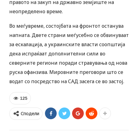
правото на закуп на државно земјиште на
неопределено време.
Во меѓувреме, состојбата на фронтот останува
напната. Двете страни меѓусебно се обвинуваат
за ескалација, а украинските власти соопштија
дека испраќаат дополнителни сили во
северните региони поради стравувања од нова
руска офанзива. Мировните преговори што се
водат со посредство на САД засега се во застој.
125
Сподели