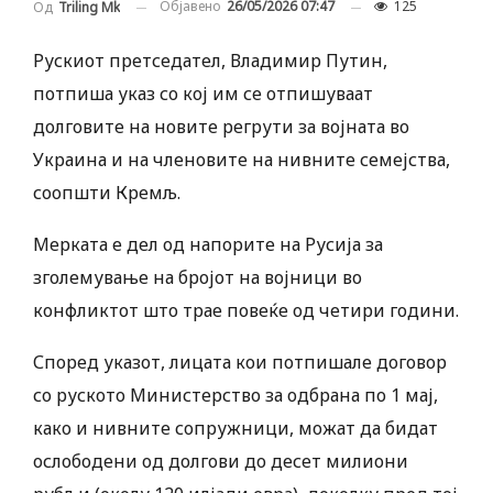
Објавено
26/05/2026 07:47
125
Од
Triling Mk
Рускиот претседател, Владимир Путин,
потпиша указ со кој им се отпишуваат
долговите на новите регрути за војната во
Украина и на членовите на нивните семејства,
соопшти Кремљ.
Мерката е дел од напорите на Русија за
зголемување на бројот на војници во
конфликтот што трае повеќе од четири години.
Според указот, лицата кои потпишале договор
со руското Министерство за одбрана по 1 мај,
како и нивните сопружници, можат да бидат
ослободени од долгови до десет милиони