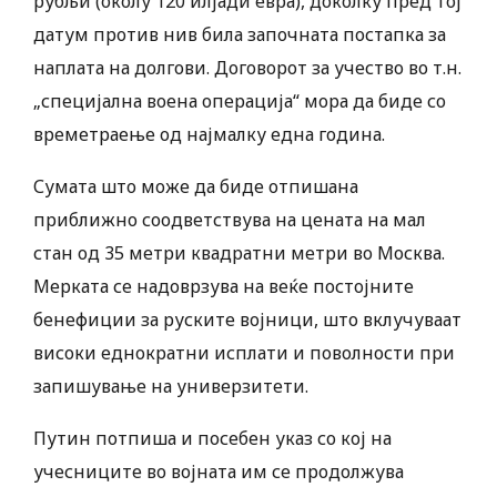
рубљи (околу 120 илјади евра), доколку пред тој
датум против нив била започната постапка за
наплата на долгови. Договорот за учество во т.н.
„специјална воена операција“ мора да биде со
времетраење од најмалку една година.
Сумата што може да биде отпишана
приближно соодветствува на цената на мал
стан од 35 метри квадратни метри во Москва.
Мерката се надоврзува на веќе постојните
бенефиции за руските војници, што вклучуваат
високи еднократни исплати и поволности при
запишување на универзитети.
Путин потпиша и посебен указ со кој на
учесниците во војната им се продолжува