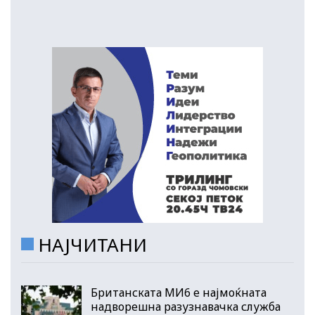
НАЈЧИТАНИ
Британската МИ6 е најмоќната
надворешна разузнавачка служба