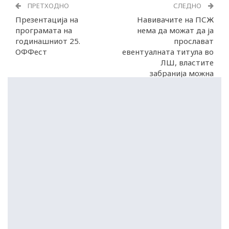
ПРЕТХОДНО
СЛЕДНО
Презентација на
Навивачите на ПСЖ
програмата на
нема да можат да ја
годинашниот 25.
прослават
ОФФест
евентуалната титула во
ЛШ, властите
забранија можна
парада