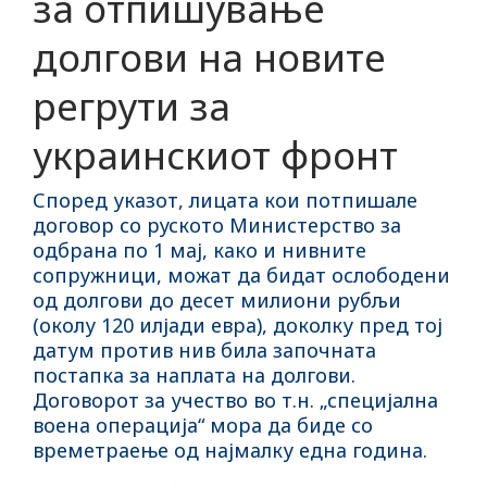
за отпишување
долгови на новите
регрути за
украинскиот фронт
Според указот, лицата кои потпишале
договор со руското Министерство за
одбрана по 1 мај, како и нивните
сопружници, можат да бидат ослободени
од долгови до десет милиони рубљи
(околу 120 илјади евра), доколку пред тој
датум против нив била започната
постапка за наплата на долгови.
Договорот за учество во т.н. „специјална
воена операција“ мора да биде со
времетраење од најмалку една година.