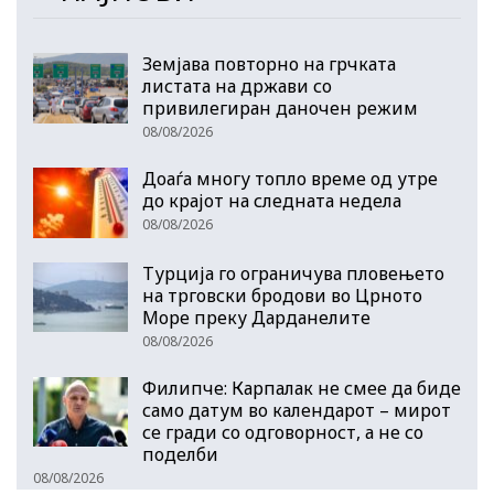
Земјава повторно на грчката
листата на држави со
привилегиран даночен режим
08/08/2026
Доаѓа многу топло време од утре
до крајот на следната недела
08/08/2026
Турција го ограничува пловењето
на трговски бродови во Црното
Море преку Дарданелите
08/08/2026
Филипче: Карпалак не смее да биде
само датум во календарот – мирот
се гради со одговорност, а не со
поделби
08/08/2026