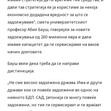
дали таа стратегија ќе ја користиме за некоја
економско додадена вредност за што се
задолжуваме“, смета универзитетскиот
професор Абил Бауш, говорејќи за новите
задолжувања од 260 милиони евра и дали
имаме капацитет да ги сервисираме на ваков
начин долговите.
Бауш вели дека треба да се направи
дистинкција.
„Не сме високо задолжена држава. Има и други
држави кои се повеќе задолжени во однос на
нивното БДП. САД, Јапонија се многу повеќе
задолжени, но тие ги сервисираат и ги враќаат