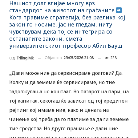
Нашиот долг влијае многу врз
стандардот на животот на граѓаните.
Кога правиме стратегија, без разлика кој
закон го носиме, јас не гледам, ниту
чувствувам дека тој се интегрира со
останатите закони, смета
универзитетскиот професор Абил Бауш
Објавено
29/05/2026 21:08
238
Од
Triling Mk
„Дали може ние да сервисираме долгови? Да.
Колку и да земеме ќе сервисираме, но тие
задолжувања не коштаат. Во пазарот на пари, на
тој капитал, секогаш ќе зависат од тој кредитен
рејтинг кој имаме ние, како и цената на
чинење кој треба да го платиме за да ги земеме
тие средства. Но друго прашање е дали ние
имаме стратегија да ги вратиме тие средства, и