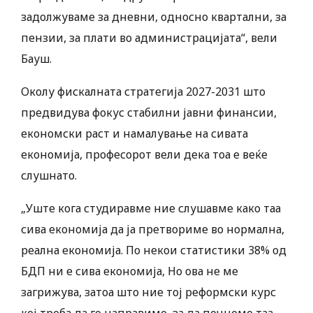
задолжуваме за дневни, односно квартални, за
пензии, за плати во администрацијата“, вели
Бауш.
Околу фискалната стратегија 2027-2031 што
предвидува фокус стабилни јавни финансии,
економски раст и намалување на сивата
економија, професорот вели дека тоа е веќе
слушнато.
„Уште кога студиравме ние слушавме како таа
сива економија да ја претвориме во нормална,
реална економија. По некои статистики 38% од
БДП ни е сива економија, Но ова не ме
загрижува, затоа што ние тој реформски курс