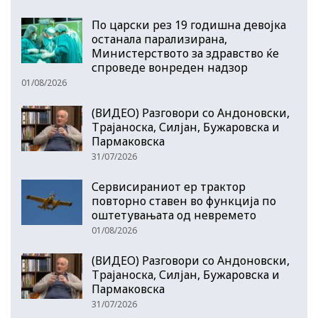
По царски рез 19 годишна девојка
останала парализирана,
Министерството за здравство ќе
спроведе вонреден надзор
01/08/2026
(ВИДЕО) Разговори со Андоновски,
Трајаноска, Силјан, Бужаровска и
Пармаковска
31/07/2026
Сервисираниот ер трактор
повторно ставен во функција по
оштетувањата од невремето
01/08/2026
(ВИДЕО) Разговори со Андоновски,
Трајаноска, Силјан, Бужаровска и
Пармаковска
31/07/2026