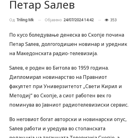
Петар Ѕалев
Објавено
24/07/2024 14:42
353
Од
Triling Mk
По кусо боледување денеска во Скопје почина
Петар Ѕалев, долгогодишен новинар и уредник
на Македонската радио-телевизија.
Ѕалев, e роден во Битола во 1959 година.
Дипломирал новинарство на Правниот
факултет при Универзитетот „Свети Кирил и
Методиј“ во Скопје, а сиот работен век го
поминува во Јавниот радиотелевизиски сервис.
Во неговиот богат авторски и новинарски опус,
Ѕалев работи и уредува во стопанската
редакција на тогашната Телевизија Скопје, а