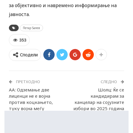
за објективно и навремено информирање на
јавноста.
Петар Ѕалев
353
Сподели
ПРЕТХОДНО
СЛЕДНО
AA: Одземање две
Шолц: Ќе се
лиценци не е војна
кандидирам за
против коцкањето,
канцелар на сојузните
туку војна меѓу
избори во 2025 година
коцкари