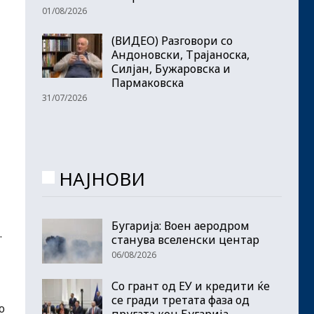
01/08/2026
(ВИДЕО) Разговори со
Андоновски, Трајаноска,
Силјан, Бужаровска и
Пармаковска
31/07/2026
НАЈНОВИ
Бугарија: Воен аеродром
.
станува вселенски центар
06/08/2026
Со грант од ЕУ и кредити ќе
се гради третата фаза од
о
пругата кон Бугарија