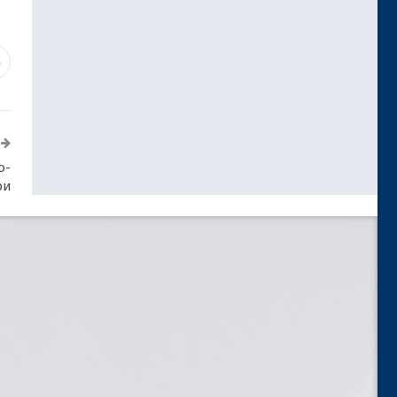
6
о-
ри