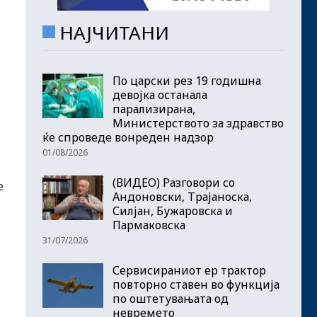
НАЈЧИТАНИ
По царски рез 19 годишна
девојка останала
парализирана,
Министерството за здравство
ќе спроведе вонреден надзор
01/08/2026
(ВИДЕО) Разговори со
е
Андоновски, Трајаноска,
Силјан, Бужаровска и
Пармаковска
31/07/2026
Сервисираниот ер трактор
повторно ставен во функција
по оштетувањата од
невремето