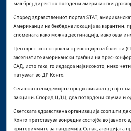
мал број директно погодени американски државја
Според здравствениот портал STAT, американскат
Американци на безбедна локација за карантин, п
спомената како можна дестинација, иако оваа ин
Центарот за контрола и превенција на болести (
засегнатите американски граѓани на прес-конфер
САД, исто така, го издадоа највисокото, ниво че
патуваат во ДР Конго.
Сегашната епидемија е предизвикана од сојот на
вакцини. Според ЦДЦ, два потврдени случаи и ед
Светската здравствена организација соопшти де
Конго претставува вонредна состојба во јавното 
критериумите за пандемија. Сепак, агенцијата 