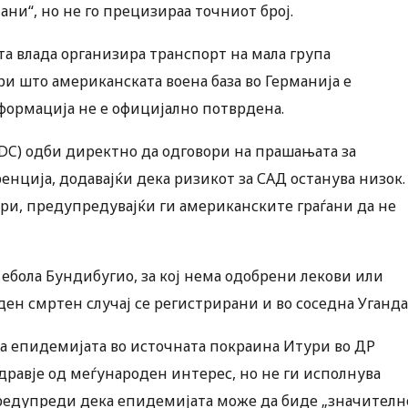
ни“, но не го прецизираа точниот број.
а влада организира транспорт на мала група
ри што американската воена база во Германија е
формација не е официјално потврдена.
CDC) одби директно да одговори на прашањата за
енција, додавајќи дека ризикот за САД останува низок.
тири, предупредувајќи ги американските граѓани да не
 ебола Бундибугио, за кој нема одобрени лекови или
ен смртен случај се регистрирани и во соседна Уганда
ка епидемијата во источната покраина Итури во ДР
здравје од меѓународен интерес, но не ги исполнува
предупреди дека епидемијата може да биде „значителн