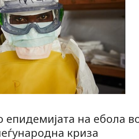
о епидемијата на ебола в
меѓународна криза