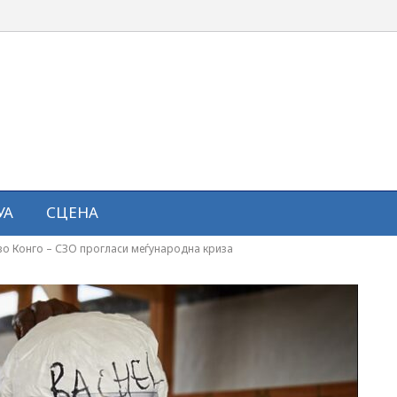
УА
СЦЕНА
 во Конго – СЗО прогласи меѓународна криза