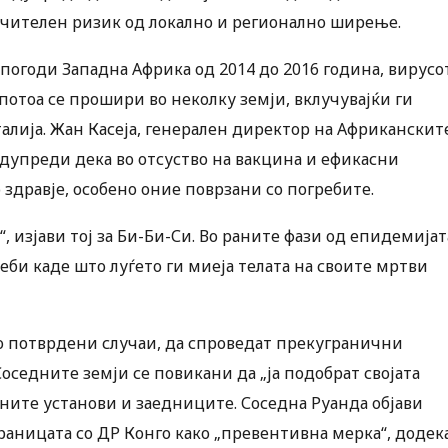
ачителен ризик од локално и регионално ширење.
а погоди Западна Африка од 2014 до 2016 година, вирусо
а потоа се прошири во неколку земји, вклучувајќи ги
талија. Жан Касеја, генерален директор на Африканскит
едупреди дека во отсуство на вакцина и ефикасни
о здравје, особено оние поврзани со погребите.
“, изјави тој за Би-Би-Си. Во раните фази од епидемијат
еби каде што луѓето ги миеја телата на своите мртви
со потврдени случаи, да спроведат прекугранични
оседните земји се повикани да „ја подобрат својата
ените установи и заедниците. Соседна Руанда објави
раницата со ДР Конго како „превентивна мерка“, додек