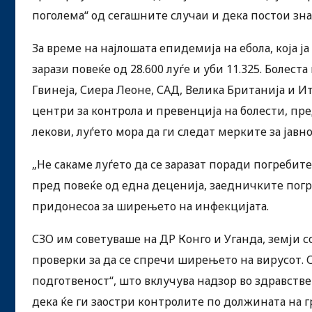
поголема“ од сегашните случаи и дека постои зн
За време на најлошата епидемија на ебола, која ј
зарази повеќе од 28.600 луѓе и уби 11.325. Болест
Гвинеја, Сиера Леоне, САД, Велика Британија и И
центри за контрола и превенција на болести, пр
лекови, луѓето мора да ги следат мерките за јавн
„Не сакаме луѓето да се заразат поради погребите
пред повеќе од една деценија, заедничките погр
придонесоа за ширењето на инфекцијата.
СЗО им советуваше на ДР Конго и Уганда, земји 
проверки за да се спречи ширењето на вирусот. С
подготвеност“, што вклучува надзор во здравств
дека ќе ги заостри контролите по должината на г