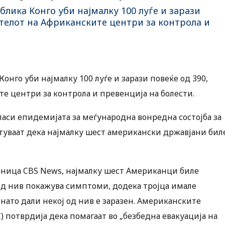
лика Конго уби најмалку 100 луѓе и зарази
ителот на Африканските центри за контрола и
онго уби најмалку 100 луѓе и зарази повеќе од 390,
те центри за контрола и превенција на болести.
гласи епидемијата за меѓународна вонредна состојба за
туваат дека најмалку шест американски државјани бил
аница CBS News, најмалку шест Американци биле
 од нив покажува симптоми, додека тројца имале
знато дали некој од нив е заразен. Американските
) потврдија дека помагаат во „безбедна евакуација на