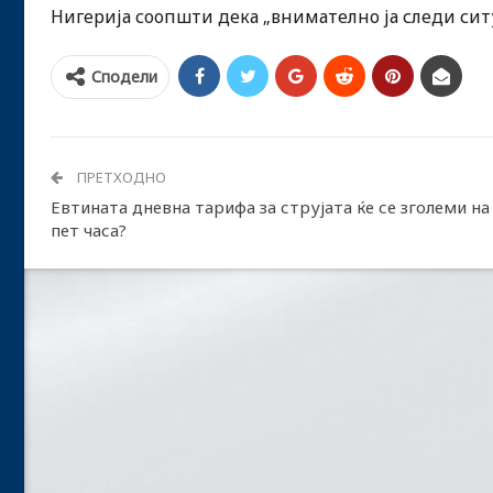
Нигерија соопшти дека „внимателно ја следи ситу
Сподели
ПРЕТХОДНО
Евтината дневна тарифа за струјата ќе се зголеми на
пет часа?