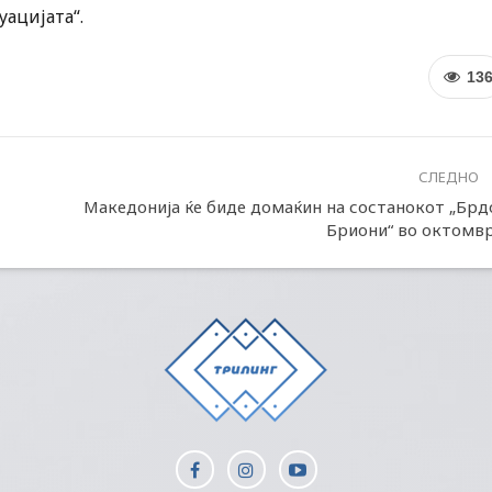
ацијата“.
13
СЛЕДНО
Македонија ќе биде домаќин на состанокот „Брд
Бриони“ во октомв