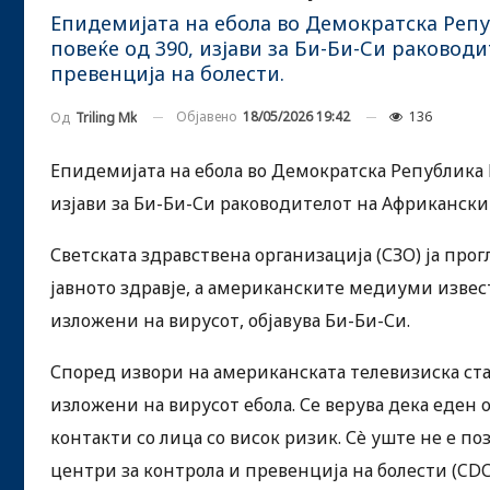
Епидемијата на ебола во Демократска Репуб
повеќе од 390, изјави за Би-Би-Си раковод
превенција на болести.
Објавено
18/05/2026 19:42
136
Од
Triling Mk
Епидемијата на ебола во Демократска Република К
изјави за Би-Би-Си раководителот на Африкански
Светската здравствена организација (СЗО) ја про
јавното здравје, а американските медиуми извес
изложени на вирусот, објавува Би-Би-Си.
Според извори на американската телевизиска ст
изложени на вирусот ебола. Се верува дека еден
контакти со лица со висок ризик. Сè уште не е по
центри за контрола и превенција на болести (CDC