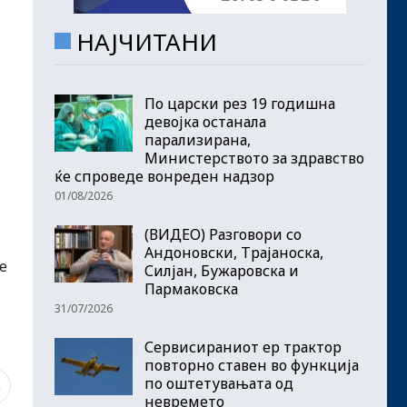
НАЈЧИТАНИ
По царски рез 19 годишна
девојка останала
парализирана,
Министерството за здравство
ќе спроведе вонреден надзор
01/08/2026
(ВИДЕО) Разговори со
Андоновски, Трајаноска,
е
Силјан, Бужаровска и
Пармаковска
31/07/2026
Сервисираниот ер трактор
повторно ставен во функција
по оштетувањата од
8
невремето