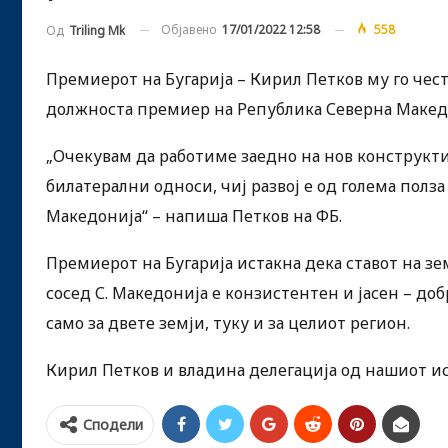
Објавено
17/01/2022 12:58
558
Од
Triling Mk
Премиерот на Бугарија – Кирил Петков му го че
должноста премиер на Република Северна Македони
„Очекувам да работиме заедно на нов конструкт
билатерални односи, чиј развој е од голема полза
Македонија“ – напиша Петков на ФБ.
Премиерот на Бугарија истакна дека ставот на зе
сосед С. Македонија е конзистентен и јасен – д
само за двете земји, туку и за целиот регион.
Кирил Петков и владина делегација од нашиот ист
Сподели