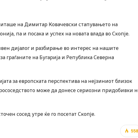
ститаше на Димитар Ковачевски стапувањето на
ја, па и посака и успех на новата влада во Скопје.
ивен дијалог и разбирање во интерес на нашите
 за граѓаните на Бугарија и Република Северна
мјата за европската перспектива на нејзиниот близок
обрососедството може да донесе сериозни придобивки н
очен сосед утре ќе го посетат Скопје.
55