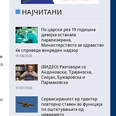
НАЈЧИТАНИ
По царски рез 19 годишна
девојка останала
парализирана,
Министерството за здравство
ќе спроведе вонреден надзор
01/08/2026
ни
со
(ВИДЕО) Разговори со
Андоновски, Трајаноска,
Силјан, Бужаровска и
Пармаковска
31/07/2026
Сервисираниот ер трактор
ат
повторно ставен во функција
по оштетувањата од
невремето