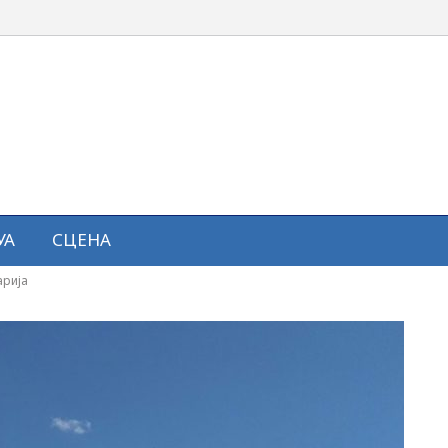
УА
СЦЕНА
арија