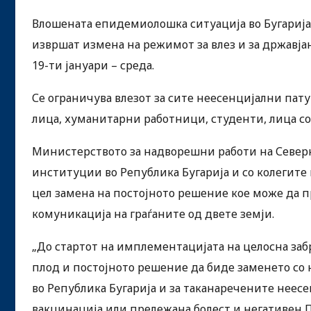
Влошената епидемиолошка ситуација во Бугарија 
извршат измена на режимот за влез и за државја
19-ти јануари – среда.
Се ограничува влезот за сите неесенцијални пат
лица, хуманитарни работници, студенти, лица со 
Министерството за надворешни работи на Северн
институции во Република Бугарија и со колегите
цел замена на постојното решение кое може да п
комуникација на граѓаните од двете земји.
„До стартот на имплементацијата на целосна забр
плод и постојното решение да биде заменето со н
во Република Бугарија и за таканаречените неесе
вакцинација или прележана болест и негативен ПЦ