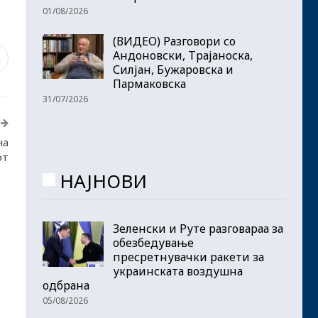
01/08/2026
(ВИДЕО) Разговори со
Андоновски, Трајаноска,
1
Силјан, Бужаровска и
Пармаковска
31/07/2026
на
от
НАЈНОВИ
Зеленски и Руте разговараа за
обезбедување
пресретнувачки ракети за
украинската воздушна
одбрана
05/08/2026