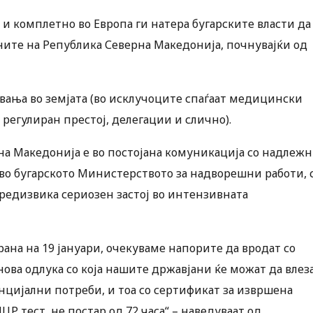
и комплетно во Европа ги натера бугарските власти да
ните на Република Северна Македонија, почнувајќи од
увања во земјата (во исклучоците спаѓаат медицински
регулиран престој, делегации и слично).
а Македонија е во постојана комуникација со надлеж
 во бугарското Министерството за надворешни работи, 
редизвика сериозен застој во интензивната
ана на 19 јануари, очекуваме напорите да вродат со
ова одлука со која нашите државјани ќе можат да влез
нцијални потреби, и тоа со сертификат за извршена
Р тест, не постар од 72 часа“ – наведуваат од