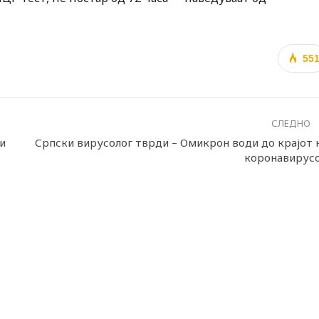
55
СЛЕДНО
и
Српски вирусолог тврди – Омикрон води до крајот 
коронавирус