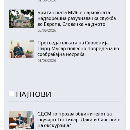
01/08/2026
Британската МИ6 е најмоќната
надворешна разузнавачка служба
во Европа, Словачка на дното
05/08/2026
Претседателката на Словенија,
Пирц Мусар полесно повредена во
сообраќајна несреќа
01/08/2026
НАЈНОВИ
СДСМ го прозва обвинителот за
случајот Гостивар: Дали и Савески е
на екскурзија?