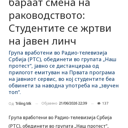
бараат смена на
раководството:
Студентите се жртви
на јавен линч
Група вработени во Радио-телевизија
Србија (РТС), обединети во групата „Наш
протест“, јавно се дистанцираа од
прилогот емитуван на Првата програма
на јавниот сервис, во кој студентите беа
обвинети за наводна употреба на „звучен
топ“.
Објавено
21/06/2026 22:39
137
Од
Triling Mk
Група вработени во Радио-телевизија Србија
(РТС), обединети во групата „Наш протест“,