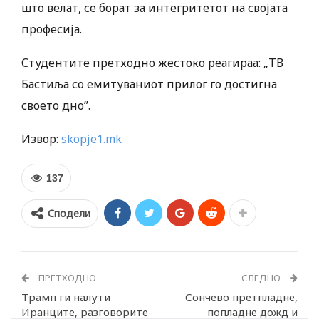
што велат, се борат за интегритетот на својата
професија.
Студентите претходно жестоко реагираа: „ТВ
Бастиља со емитуваниот прилог го достигна
своето дно”.
Извор:
skopje1.mk
137
Сподели
ПРЕТХОДНО
СЛЕДНО
Трамп ги налути
Сончево претпладне,
Иранците, разговорите
попладне дожд и