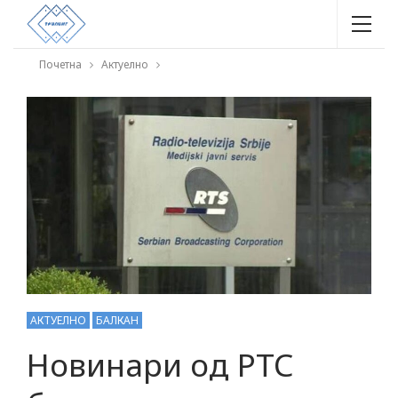
Почетна
Актуелно
АКТУЕЛНО
БАЛКАН
Новинари од РТС