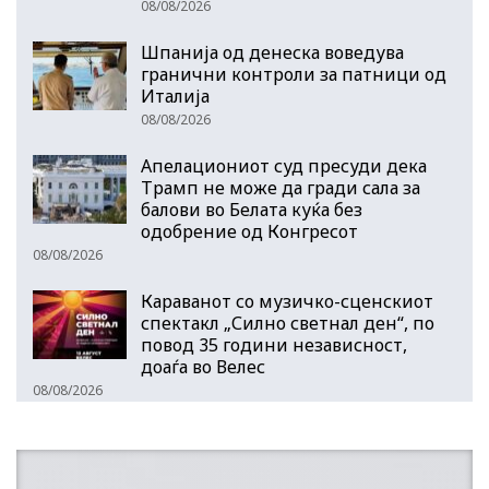
08/08/2026
Шпанија од денеска воведува
гранични контроли за патници од
Италија
08/08/2026
Апелациониот суд пресуди дека
Трамп не може да гради сала за
балови во Белата куќа без
одобрение од Конгресот
08/08/2026
Караванот со музичкo-сценскиот
спектакл „Силно светнал ден“, по
повод 35 години независност,
доаѓа во Велес
08/08/2026