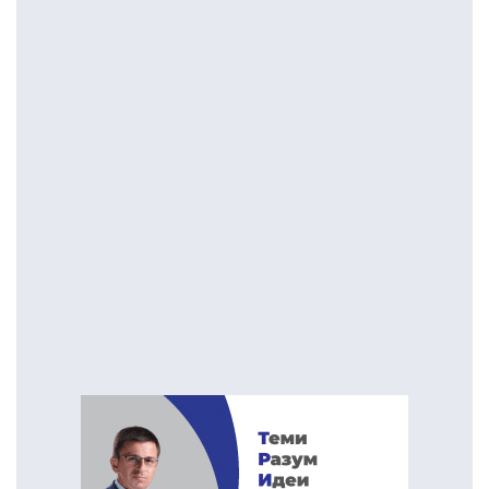
се прекинати
грмежи