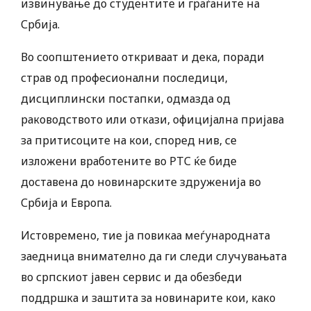
извинување до студентите и граѓаните на
Србија.
Во соопштението откриваат и дека, поради
страв од професионални последици,
дисциплински постапки, одмазда од
раководството или откази, официјална пријава
за притисоците на кои, според нив, се
изложени вработените во РТС ќе биде
доставена до новинарските здруженија во
Србија и Европа.
Истовремено, тие ја повикаа меѓународната
заедница внимателно да ги следи случувањата
во српскиот јавен сервис и да обезбеди
поддршка и заштита за новинарите кои, како