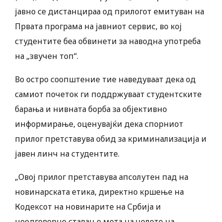
јавно се дистанцираа од прилогот емитуван на
Првата програма на јавниот сервис, во кој
студентите беа обвинети за наводна употреба
на „звучен топ“.
Во остро соопштение тие наведуваат дека од
самиот почеток ги поддржуваат студентските
барања и нивната борба за објективно
информирање, оценувајќи дека спорниот
прилог претставува обид за криминализација и
јавен линч на студентите.
„Овој прилог претставува апсолутен пад на
новинарската етика, директно кршење на
Кодексот на новинарите на Србија и
неодговорно ставање мета на челото на