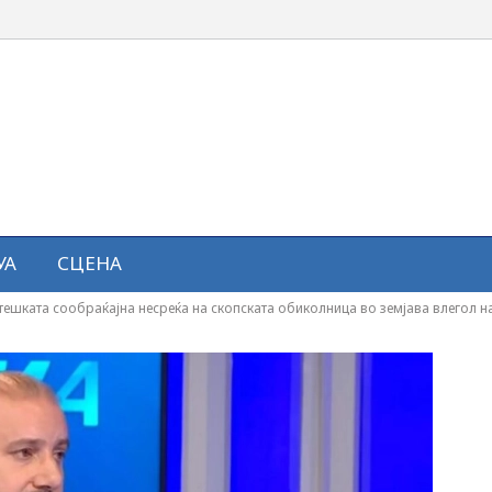
УА
СЦЕНА
ешката сообраќајна несреќа на скопската обиколница во земјава влегол на