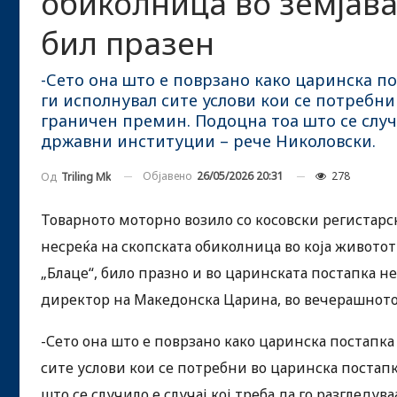
обиколница во земјава 
бил празен
-Сето она што е поврзано како царинска п
ги исполнувал сите услови кои се потребни
граничен премин. Подоцна тоа што се случи
државни институции – рече Николовски.
Објавено
26/05/2026 20:31
278
Од
Triling Mk
Товарното моторно возило со косовски регистарс
несреќа на скопската обиколница во која животот
„Блаце“, било празно и во царинската постапка н
директор на Македонска Царина, во вечерашното 
-Сето она што е поврзано како царинска постапка
сите услови кои се потребни во царинска постап
што се случило е случај кој треба да го разглед