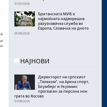
31/07/2026
8
Британската МИ6 е
најмоќната надворешна
разузнавачка служба во
Европа, Словачка на дното
05/08/2026
на
ан
НАЈНОВИ
Директорот на српскиот
„Телеком“, на Арена спорт,
Блумберг и Њузмакс
прогласен за персона нон
грата во Косово
07/08/2026