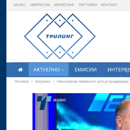
ЗА НАС
ИМПРЕСУМ
МАРКЕТИНГ
ПАРТНЕРИ
КОНТАКТ
АКТУЕЛНО
ЕМИСИИ
ИНТЕРВЈ
Почетна
Актуелно
Николовски: Камионот што ја предизвика т