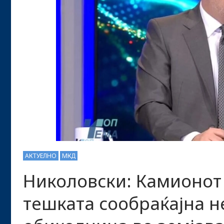
АКТУЕЛНО
МКД
Николовски: Камионот
тешката сообраќајна н