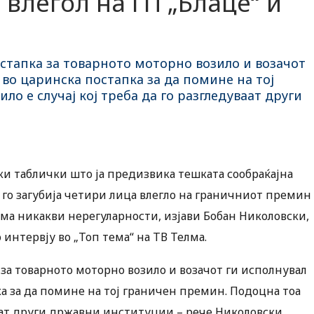
влегол на ГП „Блаце“ и
остапка за товарното моторно возило и возачот
 во царинска постапка за да помине на тој
ло е случај кој треба да го разгледуваат други
ки таблички што ја предизвика тешката сообраќајна
 го загубија четири лица влегло на граничниот премин
ема никакви нерегуларности, изјави Бобан Николовски,
интервју во „Топ тема“ на ТВ Телма.
 за товарното моторно возило и возачот ги исполнувал
ка за да помине на тој граничен премин. Подоцна тоа
уваат други државни институции – рече Николовски.