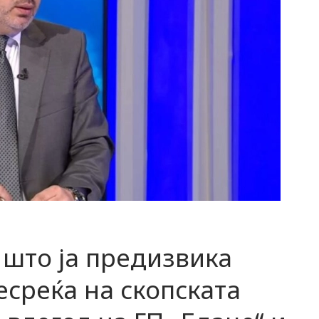
 што ја предизвика
есреќа на скопската