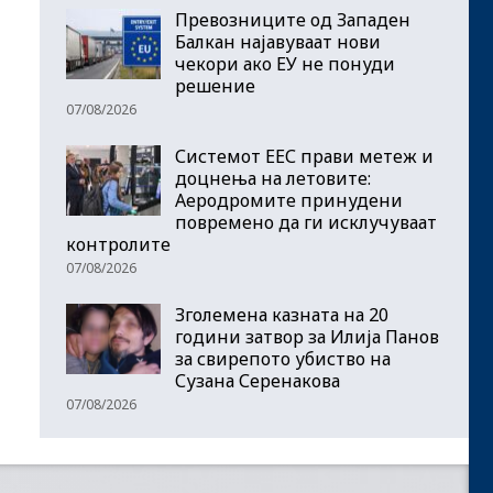
Превозниците од Западен
Балкан најавуваат нови
чекори ако ЕУ не понуди
решение
07/08/2026
Системот ЕЕС прави метеж и
доцнења на летовите:
Аеродромите принудени
повремено да ги исклучуваат
контролите
07/08/2026
Зголемена казната на 20
години затвор за Илија Панов
за свирепото убиство на
Сузана Серенакова
07/08/2026