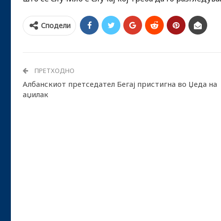
Сподели
ПРЕТХОДНО
Албанскиот претседател Бегај пристигна во Џеда на
аџилак