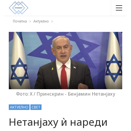
Почетна
Актуелно
Фото: Х / Принскрин - Бенјамин Нетанјаху
АКТУЕЛНО
СВЕТ
Нетанјаху ѝ нареди