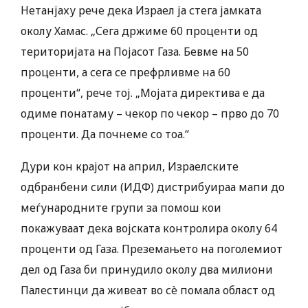
Нетанјаху рече дека Израел ја стега јамката
околу Хамас. „Сега држиме 60 проценти од
територијата на Појасот Газа. Бевме на 50
проценти, а сега се префрливме на 60
проценти“, рече тој. „Мојата директива е да
одиме понатаму – чекор по чекор – прво до 70
проценти. Да почнеме со тоа.“
Дури кон крајот на април, Израелските
одбранбени сили (ИДФ) дистрибуираа мапи до
меѓународните групи за помош кои
покажуваат дека војската контролира околу 64
проценти од Газа. Преземањето на поголемиот
дел од Газа би принудило околу два милиони
Палестинци да живеат во сè помала област од