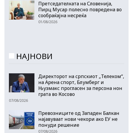
Претседателката на Словенија,
Пирц Мусар полесно повредена во
сообраќајна несреќа
01/08/2026
НАЈНОВИ
Директорот на српскиот „Телеком“,
на Арена спорт, Блумберг и
Њузмакс прогласен за персона нон
грата во Косово
07/08/2026
Превозниците од Западен Балкан
најавуваат нови чекори ако ЕУ не
понуди решение
07/08/2026