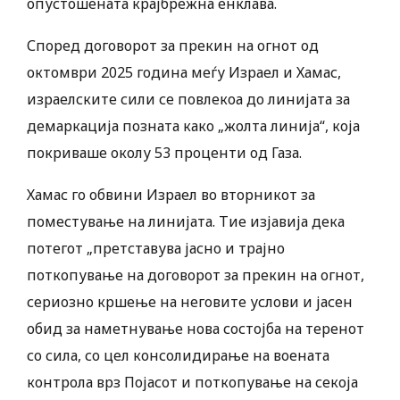
опустошената крајбрежна енклава.
Според договорот за прекин на огнот од
октомври 2025 година меѓу Израел и Хамас,
израелските сили се повлекоа до линијата за
демаркација позната како „жолта линија“, која
покриваше околу 53 проценти од Газа.
Хамас го обвини Израел во вторникот за
поместување на линијата. Тие изјавија дека
потегот „претставува јасно и трајно
поткопување на договорот за прекин на огнот,
сериозно кршење на неговите услови и јасен
обид за наметнување нова состојба на теренот
со сила, со цел консолидирање на воената
контрола врз Појасот и поткопување на секоја