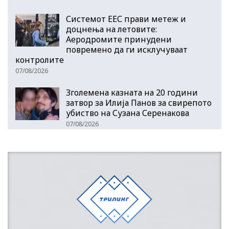
Системот ЕЕС прави метеж и
доцнења на летовите:
Аеродромите принудени
повремено да ги исклучуваат
контролите
07/08/2026
Зголемена казната на 20 години
затвор за Илија Панов за свирепото
убиство на Сузана Серенакова
07/08/2026