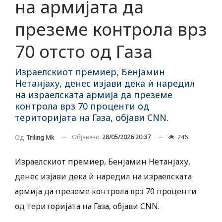
на армијата да
преземе контрола врз
70 отсто од Газа
Израелскиот премиер, Бенјамин
Нетанјаху, денес изјави дека ѝ наредил
на израелската армија да преземе
контрола врз 70 проценти од
територијата на Газа, објави CNN.
Објавено
28/05/2026 20:37
246
Од
Triling Mk
Израелскиот премиер, Бенјамин Нетанјаху,
денес изјави дека ѝ наредил на израелската
армија да преземе контрола врз 70 проценти
од територијата на Газа, објави CNN.