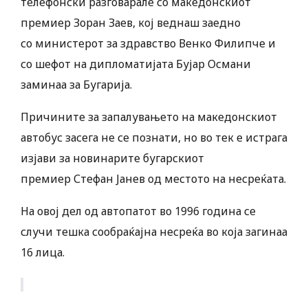
телефонски разговарале со македонскиот
премиер Зоран Заев, кој веднаш заедно
со министерот за здравство Венко Филипче и
со шефот на дипломатијата Бујар Османи
заминаа за Бугарија.
Причините за запалувањето на македонскиот
автобус засега не се познати, но во тек е истрага
изјави за новинарите бугарскиот
премиер Стефан Јанев од местото на несреќата.
На овој дел од автопатот во 1996 година се
случи тешка сообраќајна несреќа во која загинаа
16 лица.