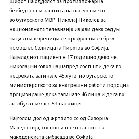
Шефот на одделот за противпожарна
безбедност и заштита на населението
во бугарското МВР, Николај Николов за
националната телевизија изјави дека седум
лица со изгореници се префрлени со брза
помош во болницата Пирогов во Софија.
Најмладиот пациент е 17 годишно девојче.
Николај Николов најнапред соопшти дека во
несреќата загинале 45 луѓе, но бугарското
министерството за внатрешни работи подоцна
прецизираше дека загинале 46 лица и дека во
автобусот имало 53 патници.
Најголем дел од жртвите се од Северна
Македонија, соопшти претставник на
македонската амбасада во Софија.