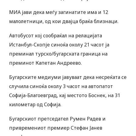
МИА јави дека меѓу загинатите има и 12
малолетници, од кои двајца браќа близнаци.
Автобусот кој сообраќал на релацијата
Истанбул-Скопје синоќа околу 21 часот ја
преминал турско/бугарската граница на
преминот Капетан Андреево.
Бугарските медиуми јавуваат дека несреќата се
случила синоќа околу 3 часот на автопатот
Софија-Благоевград, кај местото Боснек, на 31
километар од Софија.
Бугарскиот претседател Румен Радев и
привремениот премиер Стефан Јанев