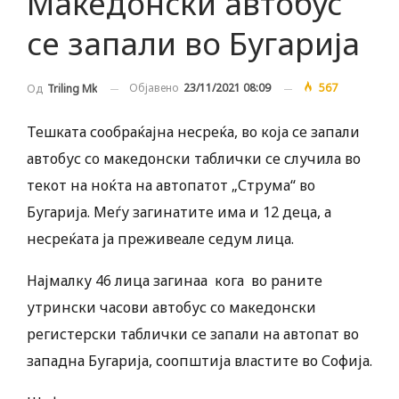
Македонски автобус
се запали во Бугарија
Објавено
23/11/2021 08:09
567
Од
Triling Mk
Тешката сообраќајна несреќа, во која се запали
автобус со македонски таблички се случила во
текот на ноќта на автопатот „Струма“ во
Бугарија. Меѓу загинатите има и 12 деца, а
несреќата ја преживеале седум лица.
Најмалку 46 лица загинаа кога во раните
утрински часови автобус со македонски
регистерски таблички се запали на автопат во
западна Бугарија, соопштија властите во Софија.