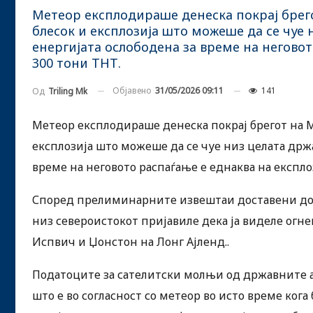
Метеор експлодираше денеска покрај брего
блесок и експлозија што можеше да се чуе 
енергијата ослободена за време на неговот
300 тони ТНТ.
Објавено
31/05/2026 09:11
141
Од
Triling Mk
Метеор експлодираше денеска покрај брегот на М
експлозија што можеше да се чуе низ целата држа
време на неговото распаѓање е еднаква на експло
Според прелиминарните извештаи доставени до
низ североистокот пријавиле дека ја виделе огнен
Испвич и Џонстон на Лонг Ајленд..
Податоците за сателитски молњи од државните а
што е во согласност со метеор во исто време кога