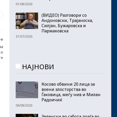
01/08/2026
(ВИДЕО) Разговори со
1
Андоновски, Трајаноска,
Силјан, Бужаровска и
Пармаковска
31/07/2026
аа
со
те
НАЈНОВИ
Косово обвини 20 лица за
воени злосторства во
Ѓаковица, меѓу нив и Милан
Радоичиќ
06/08/2026
Зеленски во сабота доаѓа во