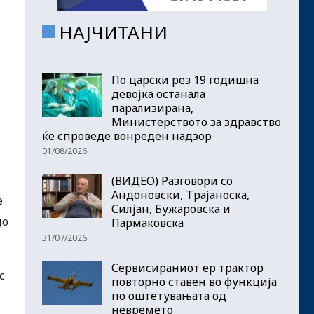
НАЈЧИТАНИ
По царски рез 19 годишна
девојка останала
парализирана,
Министерството за здравство
ќе спроведе вонреден надзор
01/08/2026
(ВИДЕО) Разговори со
Андоновски, Трајаноска,
е
Силјан, Бужаровска и
до
Пармаковска
31/07/2026
Сервисираниот ер трактор
с
повторно ставен во функција
по оштетувањата од
невремето