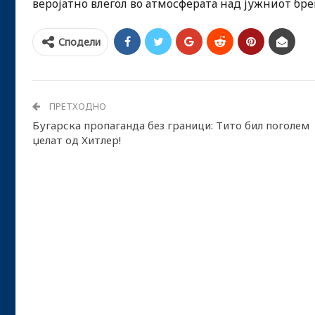
веројатно влегол во атмосферата над јужниот брег
Сподели
ПРЕТХОДНО
Бугарска пропаганда без граници: Тито бил поголем
џелат од Хитлер!