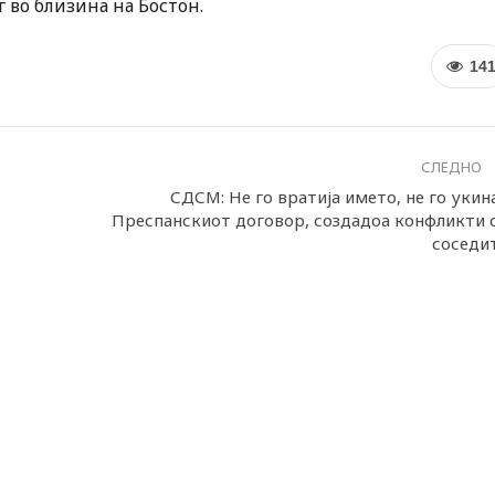
 во близина на Бостон.
14
СЛЕДНО
СДСМ: Не го вратија името, не го укин
Преспанскиот договор, создадоа конфликти 
соседи