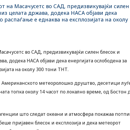
т на Масачусетс во САД, предизвикувајќи силен
низ целата држава, додека НАСА објави дека
о распаѓање е еднаква на експлозијата на околу
асачусетс во САД, предизвикувајќи силен блесок и
ва, додека НАСА објави дека енергијата ослободена за
зијата на околу 300 тони ТНТ.
 Американското метеоролошко друштво, десетици луѓ
ата топка околу 14 часот по локално време, од Бостон 
генции што следат океани и атмосфера покажаа потпи
 беше пријавен блесок и експлозија и дека метеорот