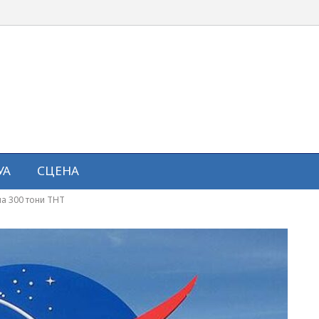
УА
СЦЕНА
ла 300 тони ТНТ