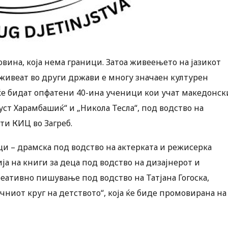
овина, која нема граници. Затоа живеењето на јазикот
 живеат во други држави е многу значаен културен
ј ќе бидат опфатени 40-ина ученици кои учат македонск
уст Харамбашиќ“ и „Никола Тесла“, под водство на
ти КИЦ во Загреб.
и – драмска под водство на актерката и режисерка
а на книги за деца под водство на дизајнерот и
еативно пишување под водство на Татјана Гогоска,
ичниот круг на детството“, која ќе биде промовирана на