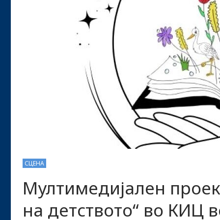
СЦЕНА
Мултимедијален проект
на детството“ во КИЦ в