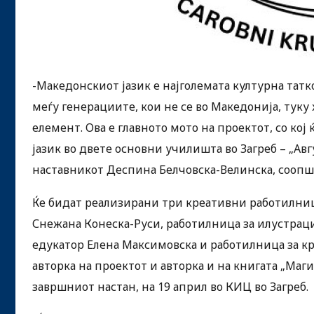
-Македонскиот јазик е најголемата културна татк
меѓу генерациите, кои не се во Македонија, туку
елемент. Ова е главното мото на проектот, со ко
јазик во двете основни училишта во Загреб – „Авг
наставникот Деспина Белчовска-Велинска, соопш
Ќе бидат реализирани три креативни работилниц
Снежана Конеска-Руси, работилница за илустрациј
едукатор Елена Максимовска и работилница за кр
авторка на проектот и авторка и на книгата „Маг
завршниот настан, на 19 април во КИЦ во Загреб.