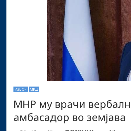
ИЗБОР
МКД
МНР му врачи вербална
амбасадор во земјава