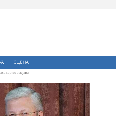
УА
СЦЕНА
басадор во земјава