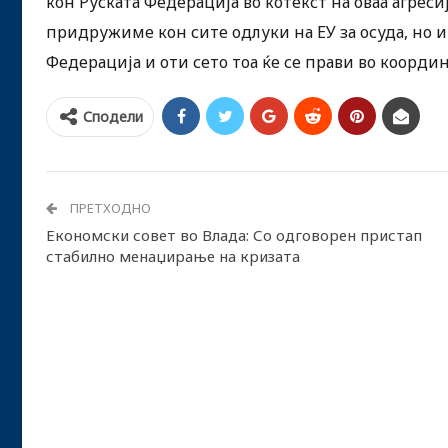
кон Руската Федерација во котекст на оваа агреси
придружиме кон сите одлуки на ЕУ за осуда, но и
Федерација и оти сето тоа ќе се прави во координ
Сподели
ПРЕТХОДНО
Економски совет во Влада: Со одговорен пристап
стабилно менаџирање на кризата