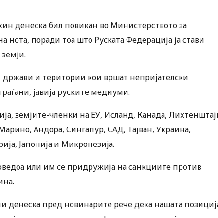
икин денеска бил повикан во Министерството за
а нота, поради тоа што Руската Федерација ја стави
 земји.
ки држави и територии кои вршат непријателски
граѓани, јавија руските медиуми.
ија, земјите-членки на ЕУ, Исланд, Канада, Лихтенштај
Марино, Андора, Сингапур, САД, Тајван, Украина,
рија, Јапонија и Микронезија.
оведоа или им се придружија на санкциите против
ина.
и денеска пред новинарите рече дека нашата позициј