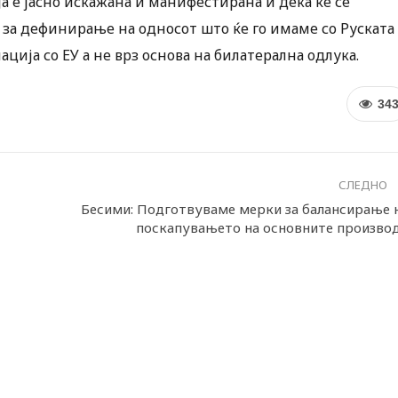
ја е јасно искажана и манифестирана и дека ќе се
 за дефинирање на односот што ќе го имаме со Руската
ација со ЕУ а не врз основа на билатерална одлука.
34
СЛЕДНО
Бесими: Подготвуваме мерки за балансирање 
поскапувањето на основните произво