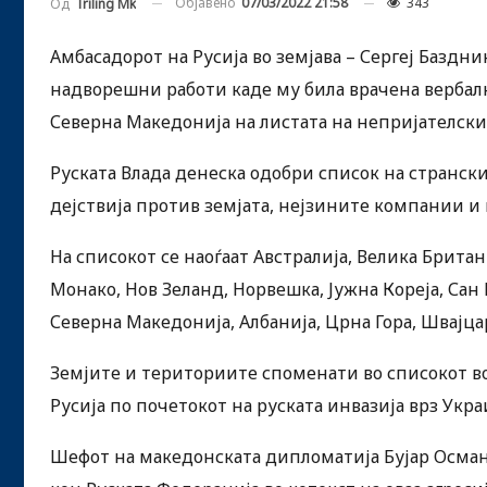
Објавено
07/03/2022 21:58
343
Од
Triling Mk
Амбасадорот на Русија во земјава – Сергеј Баздн
надворешни работи каде му била врачена вербалн
Северна Македонија на листата на непријателски
Руската Влада денеска одобри список на странс
дејствија против земјата, нејзините компании и 
На списокот се наоѓаат Австралија, Велика Британ
Монако, Нов Зеланд, Норвешка, Јужна Кореја, Сан 
Северна Македонија, Албанија, Црна Гора, Швајца
Земјите и териториите споменати во списокот в
Русија по почетокот на руската инвазија врз Укра
Шефот на македонската дипломатија Бујар Осман