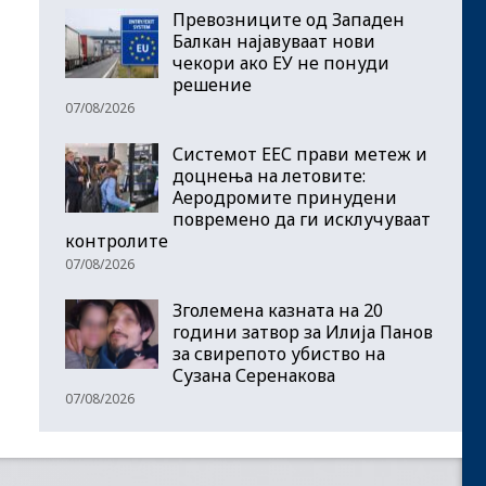
Превозниците од Западен
Балкан најавуваат нови
чекори ако ЕУ не понуди
решение
07/08/2026
Системот ЕЕС прави метеж и
доцнења на летовите:
Аеродромите принудени
повремено да ги исклучуваат
контролите
07/08/2026
Зголемена казната на 20
години затвор за Илија Панов
за свирепото убиство на
Сузана Серенакова
07/08/2026