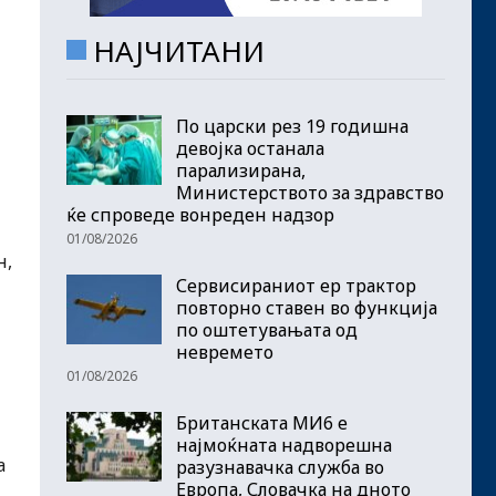
НАЈЧИТАНИ
По царски рез 19 годишна
девојка останала
парализирана,
Министерството за здравство
ќе спроведе вонреден надзор
01/08/2026
н,
Сервисираниот ер трактор
повторно ставен во функција
по оштетувањата од
невремето
01/08/2026
Британската МИ6 е
најмоќната надворешна
а
разузнавачка служба во
Европа, Словачка на дното