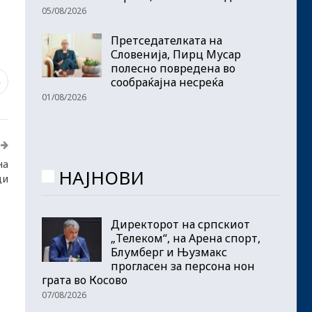
05/08/2026
Претседателката на
Словенија, Пирц Мусар
полесно повредена во
сообраќајна несреќа
3
01/08/2026
на
НАЈНОВИ
ди
Директорот на српскиот
„Телеком“, на Арена спорт,
Блумберг и Њузмакс
прогласен за персона нон
грата во Косово
07/08/2026