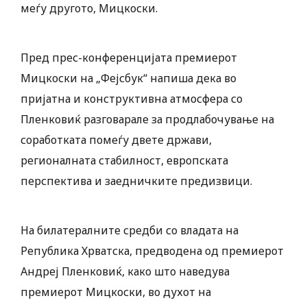
меѓу другото, Мицкоски.
Пред прес-конференцијата премиерот
Мицкоски на „Фејсбук“ напиша дека во
пријатна и конструктивна атмосфера со
Пленковиќ разговарале за продлабочување на
соработката помеѓу двете држави,
регионалната стабилност, европската
перспектива и заедничките предизвици.
На билатералните средби со владата на
Република Хрватска, предводена од премиерот
Андреј Пленковиќ, како што наведува
премиерот Мицкоски, во духот на