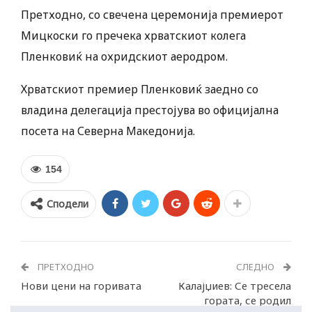
Претходно, со свечена церемонија премиерот
Мицкоски го пречека хрватскиот колега
Пленковиќ на охридскиот аеродром.
Хрватскиот премиер Пленковиќ заедно со
владина делегација престојува во официјална
посета на Северна Македонија.
154
Сподели
ПРЕТХОДНО
СЛЕДНО
Нови цени на горивата
Калајџиев: Се тресела
гората, се родил