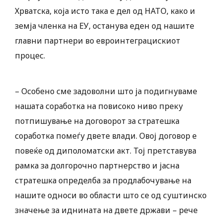
Хрватска, која исто така е дел од НАТО, како и
земја членка на ЕУ, останува еден од нашите
главни партнери во евроинтеграцискиот
процес.
– Особено сме задоволни што ја подигнуваме
нашата соработка на повисоко ниво преку
потпишување на договорот за стратешка
соработка помеѓу двете влади. Овој договор е
повеќе од диполоматски акт. Тој претставува
рамка за долгорочно партнерство и јасна
стратешка определба за продлабочување на
нашите односи во области што се од суштинско
значење за иднината на двете држави – рече