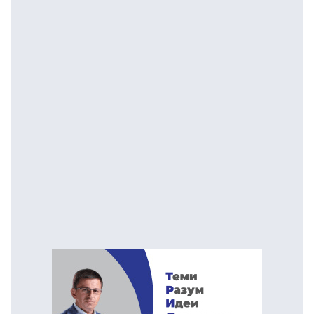
глушец – случај „Мазут“