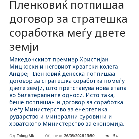
Пленковиќ потпишаа
договор за стратешка
соработка меѓу двете
земји
Македонскиот премиер Христијан
Мицкоски и неговиот хрватски колега
Андреј Пленковиќ денеска потпишаа
договор за стратешка соработка помеѓу
двете земји, што претставува нова етапа
во билатералните односи. Исто така,
беше потпишан и договор за соработка
меѓу Министерство за енергетика,
рударство и минерални суровини и
хрватското Министерство за економија.
Објавено
26/05/2026 13:50
154
Од
Triling Mk