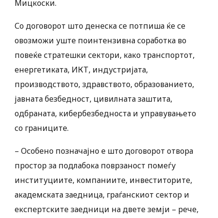
Мицкоски.
Со договорот што денеска се потпиша ќе се
овозможи уште поинтензивна соработка во
повеќе стратешки сектори, како транспортот,
енергетиката, ИКТ, индустријата,
производството, здравството, образованието,
јавната безбедност, цивилната заштита,
одбраната, кибербезбедноста и управувањето
со границите.
– Особено позначајно е што договорот отвора
простор за подлабока поврзаност помеѓу
институциите, компаниите, инвеститорите,
академската заедница, граѓанскиот сектор и
експертските заедници на двете земји – рече,