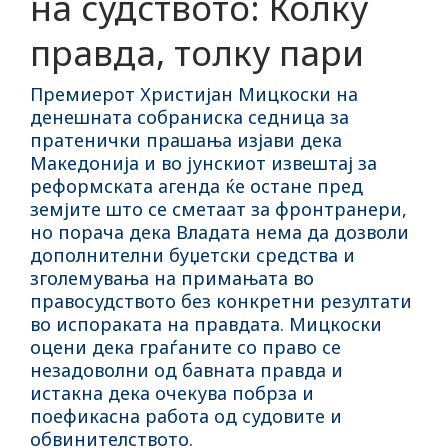
на судството: Колку
правда, толку пари
Премиерот Христијан Мицкоски на
денешната собраниска седница за
пратенички прашања изјави дека
Македонија и во јунскиот извештај за
реформската агенда ќе остане пред
земјите што се сметаат за фронтранери,
но порача дека Владата нема да дозволи
дополнителни буџетски средства и
зголемувања на примањата во
правосудството без конкретни резултати
во испораката на правдата. Мицкоски
оцени дека граѓаните со право се
незадоволни од бавната правда и
истакна дека очекува побрза и
поефикасна работа од судовите и
обвинителството.