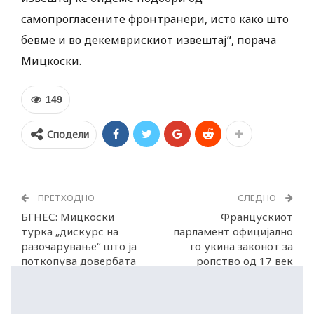
самопрогласените фронтранери, исто како што
бевме и во декемврискиот извештај“, порача
Мицкоски.
149
Сподели
ПРЕТХОДНО
СЛЕДНО
БГНЕС: Мицкоски
Францускиот
турка „дискурс на
парламент официјално
разочарување“ што ја
го укина законот за
поткопува довербата
ропство од 17 век
во ЕУ