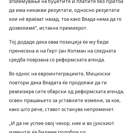
зголемување на буџетите и платите без притоа
да има никакви резултати, односно резултати
кои нè враќаат назад, тоа како Влада нема да го
дозволиме“, истакна премиерот.
Тој додаде дека оваа позиција ќе му биде
пренесена и на Герт-Јан Копман на следната
средба поврзана со реформската агенда.
Во однос на евроинтеграциите, Мицкоски
повтори дека Владата ќе продолжи да ги
реализира сите обврски од реформската агенда,
освен прашањето за уставните измени, за кое,
како што рече, ставот останува непроменет.
„И да не успее овој чекор, ние и во јунскиот
извештај ќе бидеме подобри од