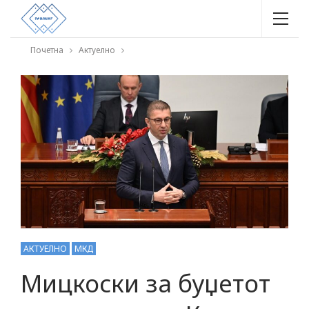
Почетна
Актуелно
АКТУЕЛНО
МКД
Мицкоски за буџетот