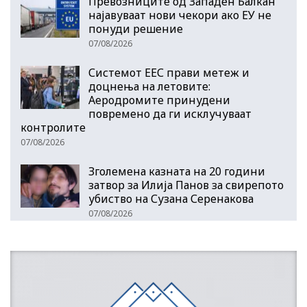
Превозниците од Западен Балкан
најавуваат нови чекори ако ЕУ не
понуди решение
07/08/2026
Системот ЕЕС прави метеж и
доцнења на летовите:
Аеродромите принудени
повремено да ги исклучуваат
контролите
07/08/2026
Зголемена казната на 20 години
затвор за Илија Панов за свирепото
убиство на Сузана Серенакова
07/08/2026