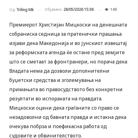
Објавено
28/05/2026 15:36
149
Од
Triling Mk
Премиерот Христијан Мицкоски на денешната
собраниска седница за пратенички прашања
изјави дека Македонија и во јунскиот извештај
за реформската агенда ќе остане пред земјите
што се сметаат за фронтранери, но порача дека
Владата нема да дозволи дополнителни
буџетски средства и зголемувања на
примањата во правосудството без конкретни
резултати во испораката на правдата.
Мицкоски оцени дека граѓаните со право се
незадоволни од бавната правда и истакна дека
очекува побрза и поефикасна работа од
судовите и обвинителството.