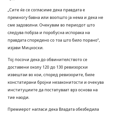
„Сите ќе се согласиме дека правдата е
премногу бавна или воопшто ја нема и дека не
сме задоволни. Очекувам во периодот што
следува побрза и поробусна испорака на
правдата споредено со тоа што било порано“,
изјави Мицкоски.
Тој посочи дека до обвинителството се
доставени околу 120 до 130 ревизорски
извештаи во кои, според ревизорите, биле
констатирани бројни незаконитости и очекува
институциите да постапуваат врз основа на
тие наоди.
Премиерот нагласи дека Владата обезбедила