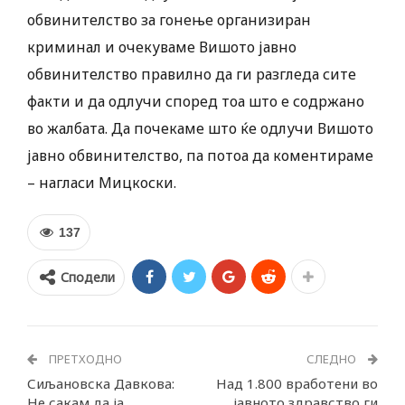
обвинителство за гонење организиран
криминал и очекуваме Вишото јавно
обвинителство правилно да ги разгледа сите
факти и да одлучи според тоа што е содржано
во жалбата. Да почекаме што ќе одлучи Вишото
јавно обвинителство, па потоа да коментираме
– нагласи Мицкоски.
137
Сподели
ПРЕТХОДНО
СЛЕДНО
Сиљановска Давкова:
Над 1.800 вработени во
Не сакам да ја
јавното здравство ги