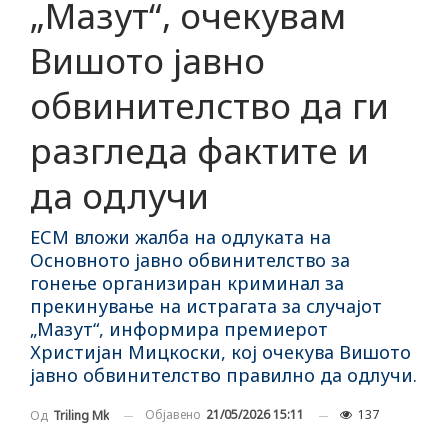
„Мазут“, очекувам
Вишото јавно
обвинителство да ги
разгледа фактите и
да одлучи
ЕСМ вложи жалба на одлуката на
Основното јавно обвинителство за
гонење организиран криминал за
прекинување на истрагата за случајот
„Мазут“, информира премиерот
Христијан Мицкоски, кој очекува Вишото
јавно обвинителство правилно да одлучи.
Објавено
21/05/2026 15:11
137
Од
Triling Mk