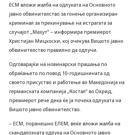
ЕСМ вложи жалба на одлуката на Основното
јавно обвинителство за гонење организиран
криминал за прекинување на истрагата за
случајот „Мазут“ – информира премиерот
Христијан Мицкоски, кој очекува Вишото јавно
обвинителство правилно да одлучи.
Одговарајќи на новинарски прашања по
обраќањето по повод 10-годишнината од
своето присуство и работење во Македонија на
германската компанија „Костал“ во Охрид,
премиерот рече дека ќе ја почека одлуката на
Вишото јавно обвинителство.
– ЕСМ, поранешно ЕЛЕМ, веќе вложи жалба на
скандалозната одлука на Основното јавно