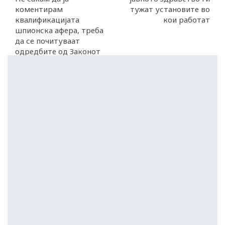
коментирам
тужат установите во
квалификацијата
кои работат
шпионска афера, треба
да се почитуваат
одредбите од Законот
за кривична постапка