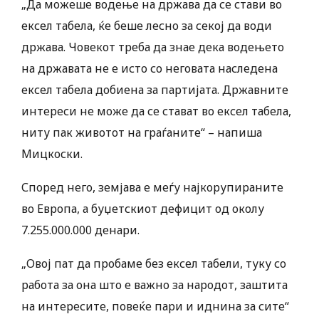
„Да можеше водење на држава да се стави во
ексел табела, ќе беше лесно за секој да води
држава. Човекот треба да знае дека водењето
на државата не е исто со неговата наследена
ексел табела добиена за партијата. Државните
интереси не може да се стават во ексел табела,
ниту пак животот на граѓаните“ – напиша
Мицкоски.
Според него, земјава е меѓу најкорупираните
во Европа, а буџетскиот дефицит од околу
7.255.000.000 денари.
„Овој пат да пробаме без ексел табели, туку со
работа за она што е важно за народот, заштита
на интересите, повеќе пари и иднина за сите“