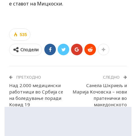
е ставот на Мицкоски.
535
Сподели
ПРЕТХОДНО
СЛЕДНО
Над 2.000 медицински
Санела Шкриељ и
работници во Србија се
Марија Кочовска – нови
на боледување поради
пратенички во
Ковид 19
македонското
Собрание