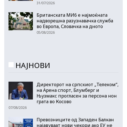
31/07/2026
Британската МИ6 е најмоќната
надворешна разузнавачка служба
во Европа, Словачка на дното
05/08/2026
НАЈНОВИ
Директорот на српскиот „Телеком“,
на Арена спорт, Блумберг и
Њузмакс прогласен за персона нон
грата во Косово
07/08/2026
Превозниците од Западен Балкан
најавуваат нови чекори ако ЕУ не