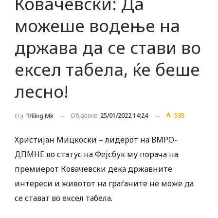
Ковачевски: Да
можеше водење на
држава да се стави во
ексел табела, ќе беше
лесно!
Објавено
25/01/2022 14:24
535
Од
Triling Mk
Христијан Мицкоски – лидерот на ВМРО-
ДПМНЕ во статус на Фејсбук му порача на
премиерот Ковачевски дека државните
интереси и животот на граѓаните не може да
се стават во ексел табела.