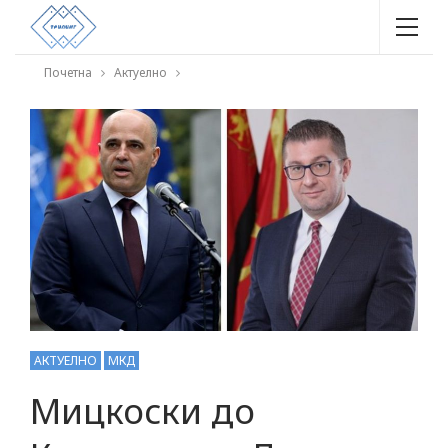
Почетна
Актуелно
АКТУЕЛНО
МКД
Мицкоски до