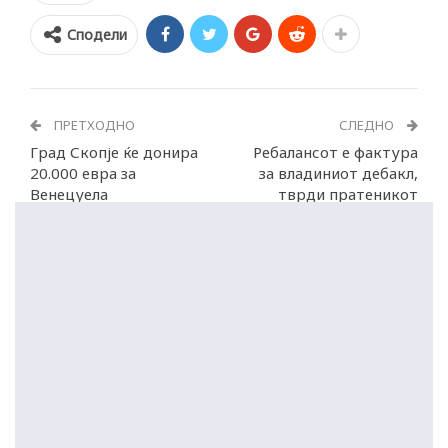
Сподели
ПРЕТХОДНО
СЛЕДНО
Град Скопје ќе донира
Ребалансот е фактура
20.000 евра за
за владиниот дебакл,
Венецуела
тврди пратеникот
Фатмир Битиќи