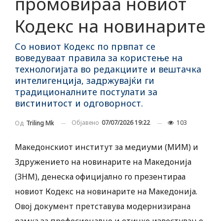
промовираа новиот
Кодекс на новинарите
Со новиот Кодекс по првпат се
воведуваат правила за користење на
технологијата во редакциите и вештачка
интелигенција, задржувајќи ги
традиционалните постулати за
вистинитост и одговорност.
Објавено
07/07/2026 19:22
103
Од
Triling Mk
Македонскиот институт за медиуми (МИМ) и
Здружението на новинарите на Македонија
(ЗНМ), денеска официјално го презентираа
новиот Кодекс на новинарите на Македонија.
Овој документ претставува модернизирана