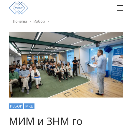
Почетна
Избор
ИЗБОР
МКД
МИМ и ЗНМ го