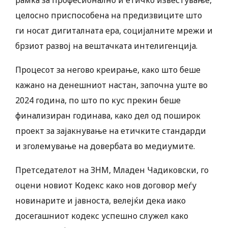
рамка за професионално и етичко известување,
целосно приспособена на предизвиците што
ги носат дигиталната ера, социјалните мрежи и
брзиот развој на вештачката интелигенција.
Процесот за негово креирање, како што беше
кажано на денешниот настан, започна уште во
2024 година, по што по кус прекин беше
финализиран годинава, како дел од поширок
проект за зајакнување на етичките стандарди
и зголемување на довербата во медиумите.
Претседателот на ЗНМ, Младен Чадиковски, го
оцени новиот Кодекс како нов договор меѓу
новинарите и јавноста, велејќи дека иако
досегашниот кодекс успешно служел како