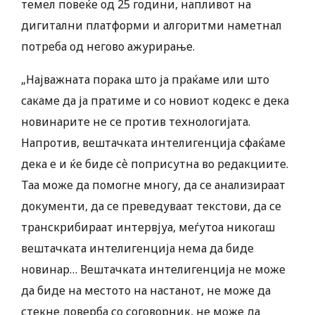
темел повеќе од 25 години, напливот на
дигитални платформи и алгоритми наметнал
потреба од негово ажурирање.
„Најважната порака што ја праќаме или што
сакаме да ја пратиме и со новиот кодекс е дека
новинарите не се против технологијата.
Напротив, вештачката интелигенција сфаќаме
дека е и ќе биде сѐ поприсутна во редакциите.
Таа може да помогне многу, да се анализираат
документи, да се преведуваат текстови, да се
транскрибираат интервјуа, меѓутоа никогаш
вештачката интелигенција нема да биде
новинар… Вештачката интелигенција не може
да биде на местото на настанот, не може да
стекне доверба со соговорник, не може да