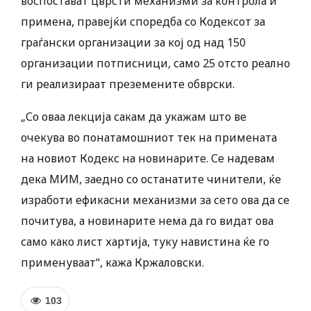
воспостават цврсти механизми за контрола и
примена, правејќи споредба со Кодексот за
граѓански организации за кој од над 150
организации потписници, само 25 отсто реално
ги реализираат преземените обврски.
„Со оваа лекција сакам да укажам што ве
очекува во понатамошниот тек на примената
на новиот Кодекс на новинарите. Се надевам
дека МИМ, заедно со останатите чинители, ќе
изработи ефикасни механизми за сето ова да се
почитува, а новинарите нема да го видат ова
само како лист хартија, туку навистина ќе го
применуваат“, кажа Кржаловски.
103