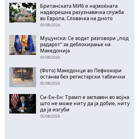
Британската МИ6 е најмоќната
надворешна разузнавачка служба
во Европа, Словачка на дното
05/08/2026
Муцунски: Се водат разговори „под
радарот“ за деблокирање на
Македонија
03/08/2026
(Фото) Македонци во Пефкохори
останаа без регистарски таблички
05/08/2026
Си-Ен-Ен: Трамп е заглавен во војна
што не може ниту да ја добие, ниту
да ја изгуби
05/08/2026