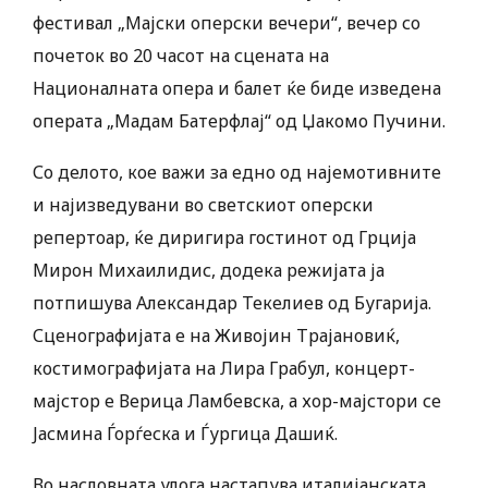
фестивал „Мајски оперски вечери“, вечер со
почеток во 20 часот на сцената на
Националната опера и балет ќе биде изведена
операта „Мадам Батерфлај“ од Џакомо Пучини.
Со делото, кое важи за едно од најемотивните
и најизведувани во светскиот оперски
репертоар, ќе диригира гостинот од Грција
Мирон Михаилидис, додека режијата ја
потпишува Александар Текелиев од Бугарија.
Сценографијата е на Живојин Трајановиќ,
костимографијата на Лира Грабул, концерт-
мајстор е Верица Ламбевска, а хор-мајстори се
Јасмина Ѓорѓеска и Ѓургица Дашиќ.
Во насловната улога настапува италијанската