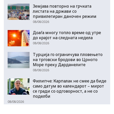
Земјава повторно на грчката
листата на држави со
привилегиран даночен режим
08/08/2026
Доаѓа многу топло време од утре
до крајот на следната недела
08/08/2026
Турција го ограничува пловењето
на трговски бродови во Црното
Море преку Дарданелите
08/08/2026
Филипче: Карпалак не смее да биде
само датум во календарот – мирот
се гради со одговорност, а не со
поделби
08/08/2026