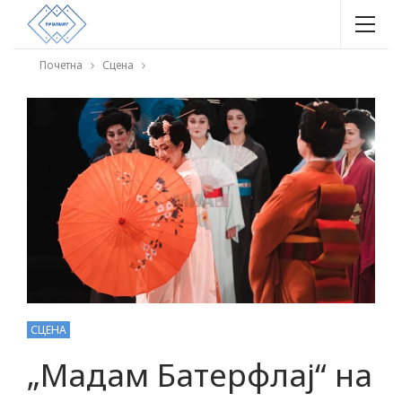
Почетна
Сцена
СЦЕНА
„Мадам Батерфлај“ на