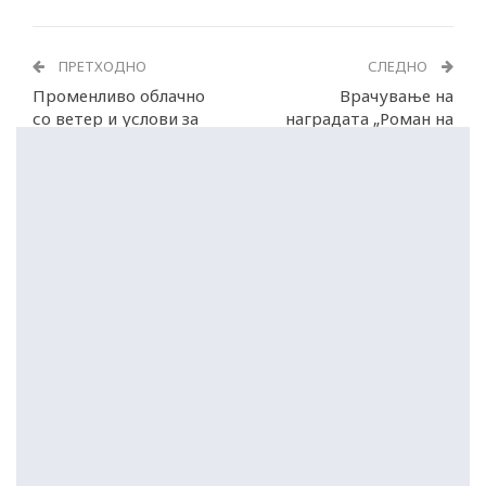
ПРЕТХОДНО
СЛЕДНО
Променливо облачно
Врачување на
со ветер и услови за
наградата „Роман на
дожд
годината“ за 2025