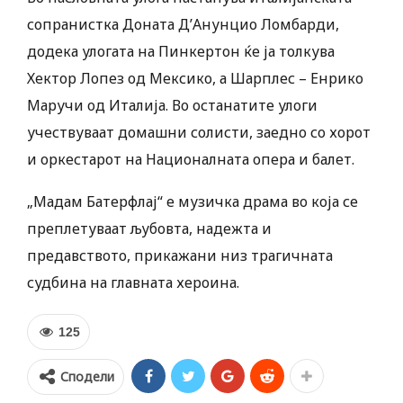
сопранистка Доната Д’Анунцио Ломбарди,
додека улогата на Пинкертон ќе ја толкува
Хектор Лопез од Мексико, а Шарплес – Енрико
Маручи од Италија. Во останатите улоги
учествуваат домашни солисти, заедно со хорот
и оркестарот на Националната опера и балет.
„Мадам Батерфлај“ е музичка драма во која се
преплетуваат љубовта, надежта и
предавството, прикажани низ трагичната
судбина на главната хероина.
125
Сподели