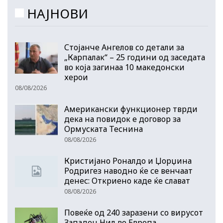
НАЈНОВИ
Стојанче Ангелов со детали за
„Карпалак“ – 25 години од заседата
во која загинаа 10 македонски
херои
08/08/2026
Американски функционер тврди
дека на повидок е договор за
Ормуската Теснина
08/08/2026
Кристијано Роналдо и Џорџина
Родригез наводно ќе се венчаат
денес: Откриено каде ќе слават
08/08/2026
Повеќе од 240 заразени со вирусот
Западен Нил во Европа