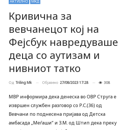
АКТУЕЛНО
МКД
Кривична за
вевчанецот кој на
Фејсбук навредуваше
деца со аутизам и
нивниот татко
Објавено
27/08/2023 17:28
308
Од
Triling Mk
МВР информира дека денеска во ОВР Струга е
извршен службен разговор со Р.С.(36) од
Вевчани по поднесена пријава од Детска
амбасада „Меѓаши“ и З.М. од Штип дека преку