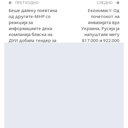
ПРЕТХОДНО
СЛЕДНО
Беше далеку поевтина
Економист: Од
од другите-МНР со
почетокот на
реакција за
инвазијата врз
информациите дека
Украина, Русија ја
компанија блиска на
напуштиле меѓу
ДУИ добила тендер за
817.000 и 922.000
СЦ „Борис Трајковски“
нејзини граѓани