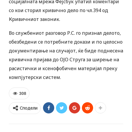
социјалната мрежа Фејсбук упатил коментари
со кои сторил кривично дело по чл.394 од
Кривичниот законик.
Во службениот разговор Р.С. го признал делото,
обезбедени се потребните докази и по целосно
документирање на случајот, ќе биде поднесена
кривична пријава до ОЈО Струга за ширење на
расистички и ксенофобичен материјал преку
компјутерски систем.
308
Сподели