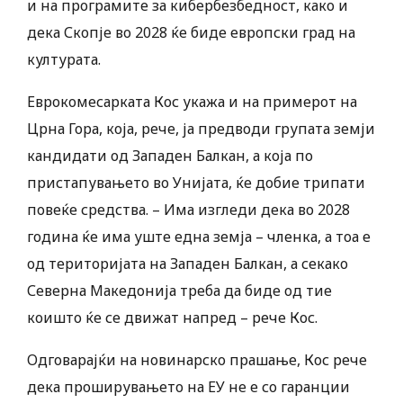
и на програмите за кибербезбедност, како и
дека Скопје во 2028 ќе биде европски град на
културата.
Еврокомесарката Кос укажа и на примерот на
Црна Гора, која, рече, ја предводи групата земји
кандидати од Западен Балкан, а која по
пристапувањето во Унијата, ќе добие трипати
повеќе средства. – Има изгледи дека во 2028
година ќе има уште една земја – членка, а тоа е
од територијата на Западен Балкан, а секако
Северна Македонија треба да биде од тие
коишто ќе се движат напред – рече Кос.
Одговарајќи на новинарско прашање, Кос рече
дека проширувањето на ЕУ не е со гаранции