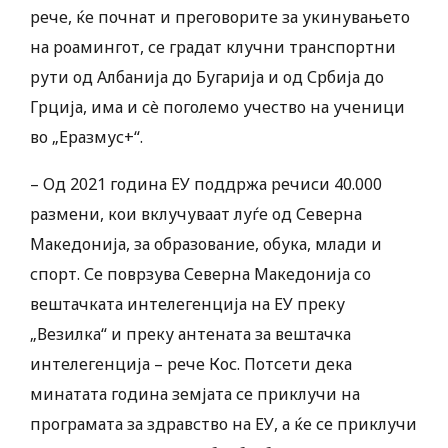
рече, ќе почнат и преговорите за укинувањето
на роамингот, се градат клучни транспортни
рути од Албанија до Бугарија и од Србија до
Грција, има и сè поголемо учество на ученици
во „Еразмус+“.
– Од 2021 година ЕУ поддржа речиси 40.000
размени, кои вклучуваат луѓе од Северна
Македонија, за образование, обука, млади и
спорт. Се поврзува Северна Македонија со
вештачката интелегенција на ЕУ преку
„Везилка“ и преку антената за вештачка
интелегенција – рече Кос. Потсети дека
минатата година земјата се приклучи на
програмата за здравство на ЕУ, а ќе се приклучи