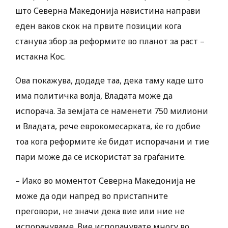
што Северна Македонија навистина направи
еден ваков скок на првите позиции кога
станува збор за реформите во планот за раст –
истакна Кос.
Ова покажува, додаде таа, дека таму каде што
има политичка волја, Владата може да
испорача. За земјата се наменети 750 милиони
и Владата, рече еврокомесарката, ќе го добие
тоа кога реформите ќе бидат испорачани и тие
пари може да се искористат за граѓаните.
– Иако во моментот Северна Македонија не
може да оди напред во пристапните
преговори, не значи дека вие или ние не
испорачуваме. Вие испорачувате многу во