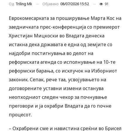
Објавено
08/07/2026 15:52
91
Од
Triling Mk
Еврокомесарката за проширување Марта Кос на
заедничката прес-конференција со премиерот
Христијан Мицкоски во Владата денеска
истакна дека државата е една од земјите со
најдобри постигнувања во делот на
реформската агенда со исполнување на 10-те
реформски барања, со исклучок на Изборниот
законик. Сепак, рече таа, усвојувањето на
договорените уставни измени останува
неопходниот следен чекор за почнување
преговори и ја охрабри Владата да го почне
процесот.
– Охрабрени сме и навистина среќни во Брисел