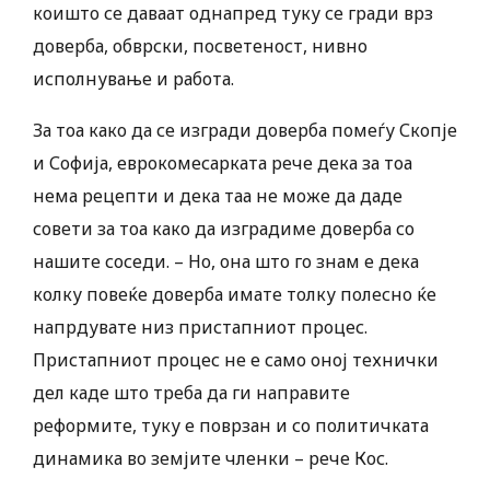
коишто се даваат однапред туку се гради врз
доверба, обврски, посветеност, нивно
исполнување и работа.
За тоа како да се изгради доверба помеѓу Скопје
и Софија, еврокомесарката рече дека за тоа
нема рецепти и дека таа не може да даде
совети за тоа како да изградиме доверба со
нашите соседи. – Но, она што го знам е дека
колку повеќе доверба имате толку полесно ќе
напрдувате низ пристапниот процес.
Пристапниот процес не е само оној технички
дел каде што треба да ги направите
реформите, туку е поврзан и со политичката
динамика во земјите членки – рече Кос.