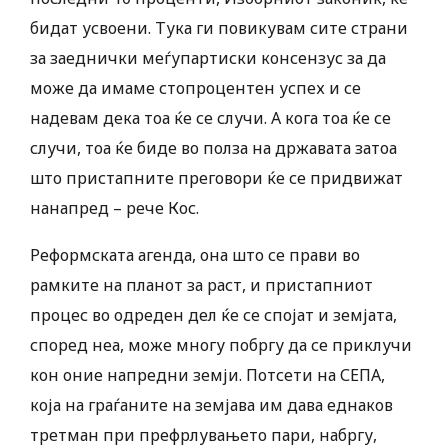
бидат усвоени. Тука ги повикувам сите страни
за заеднички меѓупартиски консензус за да
може да имаме стопроцентен успех и се
надевам дека тоа ќе се случи. А кога тоа ќе се
случи, тоа ќе биде во полза на државата затоа
што пристапните преговори ќе се придвижат
нанапред – рече Кос.
Реформската агенда, она што се прави во
рамките на планот за раст, и пристапниот
процес во одреден дел ќе се спојат и земјата,
според неа, може многу побргу да се приклучи
кон оние напредни земји. Потсети на СЕПА,
која на граѓаните на земјава им дава еднаков
третман при префрлувањето пари, набргу,