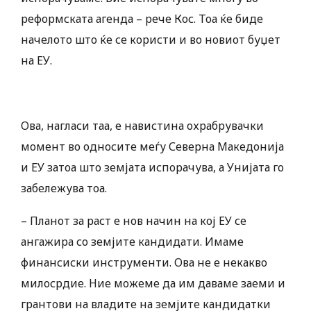
реформската агенда – рече Кос. Тоа ќе биде
начелото што ќе се користи и во новиот буџет
на ЕУ.
Ова, нагласи таа, е навистина охрабрувачки
момент во односите меѓу Северна Македонија
и ЕУ затоа што земјата испорачува, а Унијата го
забележува тоа.
– Планот за раст е нов начин на кој ЕУ се
ангажира со земјите кандидати. Имаме
финансиски инструменти. Ова не е некакво
милосрдие. Ние можеме да им даваме заеми и
грантови на владите на земјите кандидатки