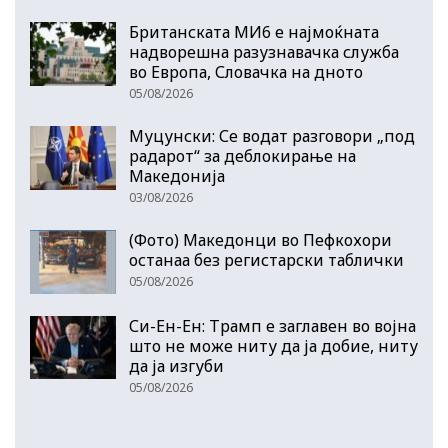
Британската МИ6 е најмоќната
надворешна разузнавачка служба
во Европа, Словачка на дното
05/08/2026
Муцунски: Се водат разговори „под
радарот“ за деблокирање на
Македонија
03/08/2026
(Фото) Македонци во Пефкохори
останаа без регистарски таблички
05/08/2026
Си-Ен-Ен: Трамп е заглавен во војна
што не може ниту да ја добие, ниту
да ја изгуби
05/08/2026