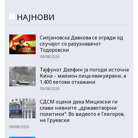
НАЈНОВИ
Силјановска Давкова се огради од
случајот со разузнавачот
Тодоровски
09/08/2026
Тајфунот Делфин ја погоди источна
Кина – милион лица евакуирани, а
1.400 летови откажани
09/08/2026
СДСМ оцени дека Мицкоски ги
слави нивните „државотворни
политики“: Во видеото е Глигоров,
не Груевски
09/08/2026