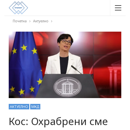
Почетна
Актуелно
АКТУЕЛНО
МКД
Кос: Охрабрени сме