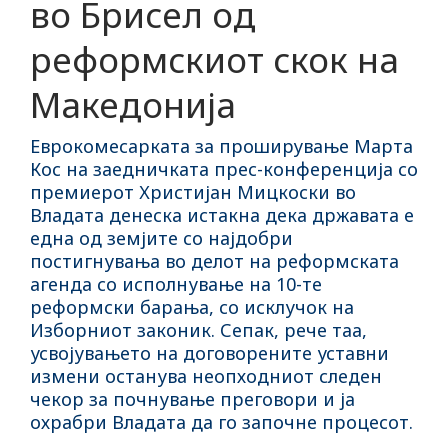
во Брисел од
реформскиот скок на
Македонија
Еврокомесарката за проширување Марта
Кос на заедничката прес-конференција со
премиерот Христијан Мицкоски во
Владата денеска истакна дека државата е
една од земјите со најдобри
постигнувања во делот на реформската
агенда со исполнување на 10-те
реформски барања, со исклучок на
Изборниот законик. Сепак, рече таа,
усвојувањето на договорените уставни
измени останува неопходниот следен
чекор за почнување преговори и ја
охрабри Владата да го започне процесот.