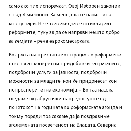
само ако тие испорачаат. Овој Изборен законик
е над 4 милиони. За мене, ова се навистина
многу пари. Не е тоа само да се штиклираат
реформите, туку за да се направи нешто добро
за земјата – рече еврокомесарката.
Во сржта на пристапниот процес се реформите
што носат конкретни придобивки за граѓаните,
подобрени услуги за јавноста, подобрени
можности за младите, кои ќе придонесат кон
попросперитетна економија. – Во таа насока
гледаме охрабрувачки напредок уште од
почетокот на годината во реформската агенда и
токму поради тоа сакаме да ја поздравиме
зголемената посветеност на Владата. Северна