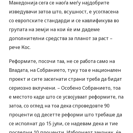
Македонија сега се наоѓа меѓу најдобрите
изведувачи затоа што, всушност, е усогласена
со европските стандарди и се кавлификува во
групата на земји на кои ќе им дадеме
дополнителни средства за планот за раст –
рече Кос.
Реформите, посочи таа, не се работа само на
Владата, на Собранието, туку тоа е национален
проект и сите засегнати страни треба да бидат
сериозно вклучени. – Особено Собранието, тоа
е местото каде што се усвојуваат реформите, па
затоа, со оглед на тоа дека спроведовте 90
проценти од десетте реформи што требаше да
се исполнат до 15 јули, се надевам дека и тие
последни 10 проценти, Изборниот законик, ќе