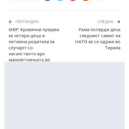
ПРЕТХОДНО
СЛЕДНО
МВР: Кривични пријави
Рама потврди дека
за четири деца и
следниот самит на
петмина родители за
НАТО ќе се одржи во
случајот со
Тирана
насилството врз
малолетничката во
Аеродром