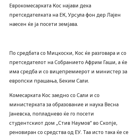
Еврокомесарката Кос најави дека
претседателката на ЕК, Урсула фон дер Лајен
наесен ќе ја посети земјава.
По средбата со Мицкоски, Кос ќе разговара и со
претседателот на Собранието Африм Гаши, а ќе
има средба и со вицепремиерот и министер за
европски прашања, Беким Сали.
Комесарката Кос заедно со Сали и со
министерката за образование и наука Весна
Јаневска, попладнево ќе го посети
студентскиот дом „Стив Наумов“ во Скопје,
реновиран со средства од ЕУ. Таа исто така ќе се