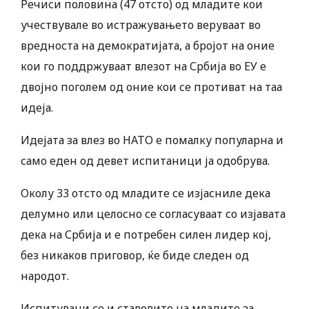
Речиси половина (47 отсто) од младите кои
учествувале во истражувањето веруваат во
вредноста на демократијата, а бројот на оние
кои го поддржуваат влезот на Србија во ЕУ е
двојно поголем од оние кои се противат на таа
идеја.
Идејата за влез во НАТО е помалку популарна и
само еден од девет испитаници ја одобрува.
Околу 33 отсто од младите се изјасниле дека
делумно или целосно се согласуваат со изјавата
дека на Србија и е потребен силен лидер кој,
без никаков приговор, ќе биде следен од
народот.
Испитувани се и ставовите на младите за