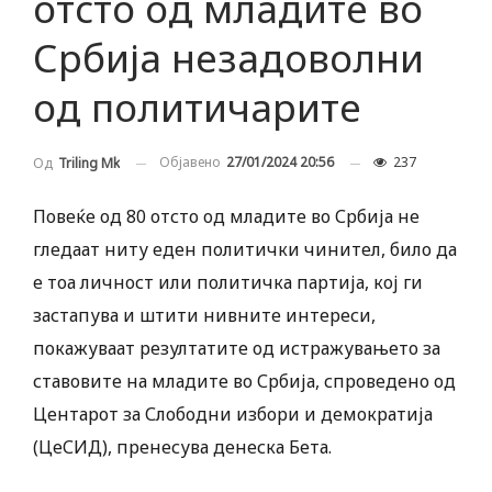
отсто од младите во
Србија незадоволни
од политичарите
Објавено
27/01/2024 20:56
237
Од
Triling Mk
Повеќе од 80 отсто од младите во Србија не
гледаат ниту еден политички чинител, било да
е тоа личност или политичка партија, кој ги
застапува и штити нивните интереси,
покажуваат резултатите од истражувањето за
ставовите на младите во Србија, спроведено од
Центарот за Слободни избори и демократија
(ЦеСИД), пренесува денеска Бета.