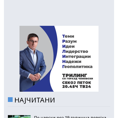
НАЈЧИТАНИ
По царски рез 19 годишна девојка