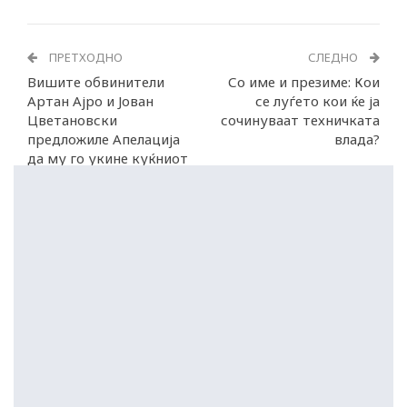
ПРЕТХОДНО
СЛЕДНО
Вишите обвинители
Со име и презиме: Кои
Артан Ајро и Јован
се луѓето кои ќе ја
Цветановски
сочинуваат техничката
предложиле Апелација
влада?
да му го укине куќниот
притвор на Незири