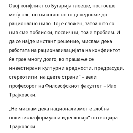
Овој конфликт со Бугарија тлееше, постоеше
меѓу нас, но никогаш не го доведовме до
рационално ниво. Тој е сложен, затоа што со
нив сме поблиски, послични, тоа е проблем. И
да се најде инстант решение, мислам дека
работата на рационализацијата на конфликтот
ќе трае многу долго, во прашање се
инвестирани културни вредности, предрасуди,
стереотипи, на двете страни“ – вели
професорот на Филозофскиот факултет – Ило
Трајковски.
„Не мислам дека национализмот е злобна
политичка формула и идеологија“ потенцира
Трајковски.