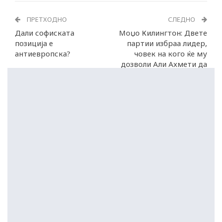
ПРЕТХОДНО
СЛЕДНО
Дали софиската
Moџо Килингтон: Двете
позиција е
партии избраа лидер,
антиевропска?
човек на кого ќе му
дозволи Али Ахмети да
биде премиер