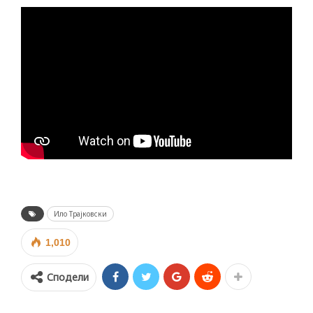
Ило Трајковски
1,010
Сподели