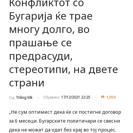
Конфликтот со
Бугарија ќе трае
многу долго, во
прашање се
предрасуди,
стереотипи, на двете
страни
Објавено
17/12/2021 22:25
1,010
Од
Triling Mk
„Не сум оптимист дека ќе се постигне договор
за 6 месеци. Бугарските политичари се свесни
дека не можат да одат без крај во тој процес.