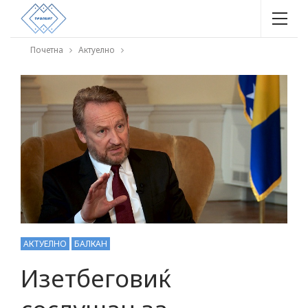
Почетна
Актуелно
АКТУЕЛНО
БАЛКАН
Изетбеговиќ