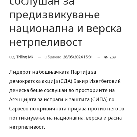
сослушан за
предизвикување
национална и верска
нетрпеливост
Објавено
28/05/2024 15:31
289
Од
Triling Mk
Лидерот на бошњачката Партија за
демократска акција (СДА) Бакир Изетбеговиќ
денеска беше сослушан во просториите на
Агенцијата за истраги и заштита (СИПА) во
Сараево по кривичната пријава против него за
поттикнување на национална, верска и расна
нетрпеливост.