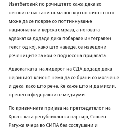
Изетбеговиќ по рочиштето кажа дека во
неговите настапи нема апсолутно ништо што
може да се поврзе со поттикнување
национална и верска омраза, а неговата
адвокатка додаде дека побарале интегрален
текст од кој, како што наведе, се изведени
речениците за кои е поднесена пријавата.
Адвокатката на лидерот на СДА додаде дека
нејзиниот клиент нема да се брани со молчење
и дека, како што рече, ќе каже што и да мисли,
пренесоа федералните медиуми.
По кривичната пријава на претседателот на
Хрватската републиканска партија, Славен
Рагужа вчера во СИПА беа сослушани и