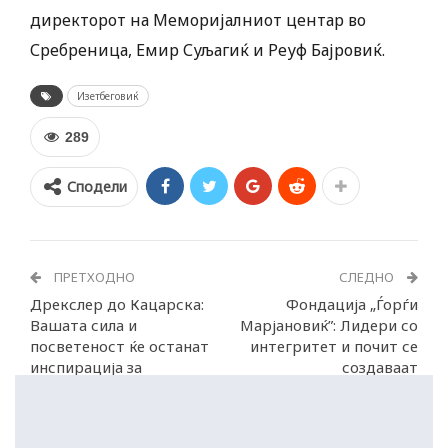
директорот на Меморијалниот центар во
Сребреница, Емир Суљагиќ и Реуф Бајровиќ.
Изетбеговиќ
289
Сподели
ПРЕТХОДНО
СЛЕДНО
Дрекслер до Кацарска:
Фондација „Ѓорѓи
Вашата сила и
Марјановиќ”: Лидери со
посветеност ќе останат
интегритет и почит се
инспирација за
создаваат
многумина