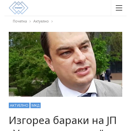
Почетна
Актуелно
АКТУЕЛНО
МКД
Изгореа бараки на ЈП