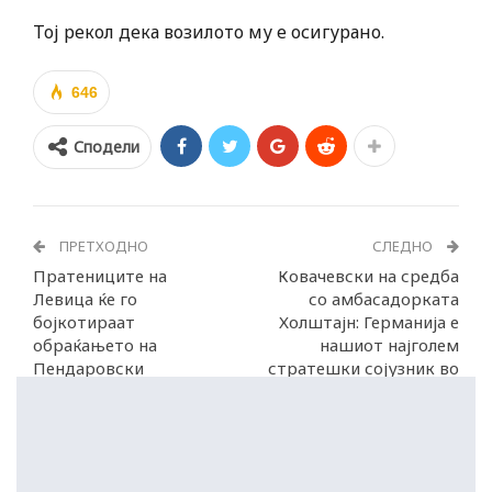
Тој рекол дека возилото му е осигурано.
646
Сподели
ПРЕТХОДНО
СЛЕДНО
Пратениците на
Ковачевски на средба
Левица ќе го
со амбасадорката
бојкотираат
Холштајн: Германија е
обраќањето на
нашиот најголем
Пендаровски
стратешки сојузник во
Европа!