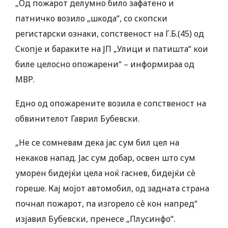
„Од пожарот делумно било зафатено и
патничко возило „шкода“, со скопски
регистарски ознаки, сопственост на Г.Б.(45) од
Скопје и бараките на ЈП „Улици и патишта“ кои
биле целосно опожарени“ – информираа од
МВР.
Едно од опожарените возила е сопственост на
обвинителот Гаврил Бубевски.
„Не се сомневам дека јас сум бил цел на
некаков напад. Јас сум добар, освен што сум
уморен бидејќи цела ноќ гаснев, бидејќи сѐ
гореше. Кај мојот автомобил, од задната страна
почнал пожарот, па изгорело сѐ кон напред“
изјавил Бубевски, пренесе „Плусинфо“.