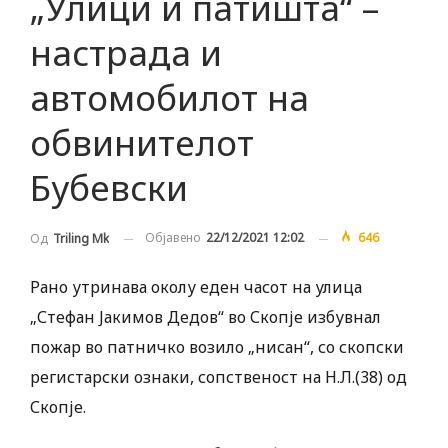
„Улици и патишта“ –
настрада и
автомобилот на
обвинителот
Бубевски
Објавено
22/12/2021 12:02
646
Од
Triling Mk
Рано утринава околу еден часот на улица
„Стефан Јакимов Дедов“ во Скопје избувнал
пожар во патничко возило „нисан“, со скопски
регистарски ознаки, сопственост на Н.Л.(38) од
Скопје.