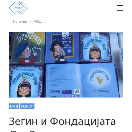
Почетна
МКД
МКД
ИЗБОР
Зегин и Фондацијата