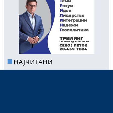
НАЈЧИТАНИ
Британската МИ6 е најмоќната
надворешна разузнавачка служба
во Европа, Словачка на дното
05/08/2026
Муцунски: Се водат разговори „под
радарот“ за деблокирање на