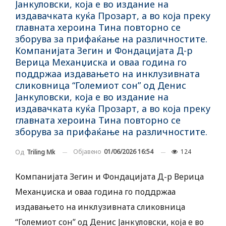
Јанкуловски, која е во издание на
издавачката куќа Прозарт, а во која преку
главната хероина Тина повторно се
зборува за прифаќање на различностите.
Компанијата Зегин и Фондацијата Д-р
Верица Механџиска и оваа година го
поддржаа издавањето на инклузивната
сликовница “Големиот сон” од Денис
Јанкуловски, која е во издание на
издавачката куќа Прозарт, а во која преку
главната хероина Тина повторно се
зборува за прифаќање на различностите.
Објавено
01/06/2026 16:54
124
Од
Triling Mk
Компанијата Зегин и Фондацијата Д-р Верица
Механџиска и оваа година го поддржаа
издавањето на инклузивната сликовница
“Големиот сон” од Денис Јанкуловски, која е во