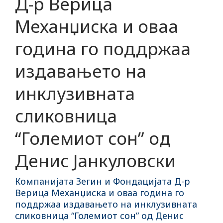
Д-р Верица
Механџиска и оваа
година го поддржаа
издавањето на
инклузивната
сликовница
“Големиот сон” од
Денис Јанкуловски
Компанијата Зегин и Фондацијата Д-р
Верица Механџиска и оваа година го
поддржаа издавањето на инклузивната
сликовница “Големиот сон” од Денис