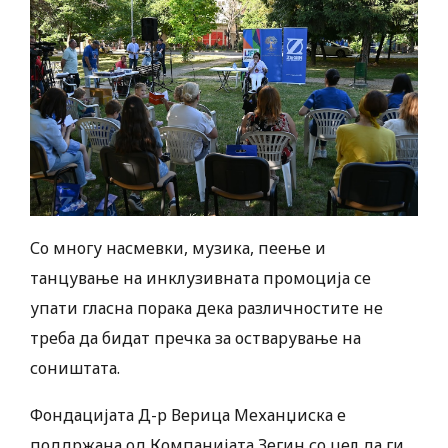
Со многу насмевки, музика, пеење и
танцување на инклузивната промоција се
упати гласна порака дека различностите не
треба да бидат пречка за остварување на
соништата.
Фондацијата Д-р Верица Механџиска е
поддржана од Компанијата Зегин со цел да ги