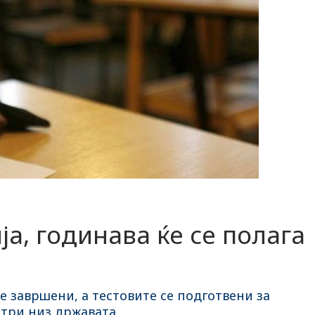
а, годинава ќе се полага
е завршени, а тестовите се подготвени за
три низ државата.