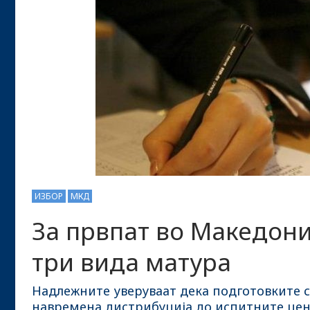
ИЗБОР
МКД
За првпат во Македониј
три вида матура
Надлежните уверуваат дека подготовките с
навремена дистрибуција до испитните цен