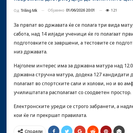
Објавено
01/06/2026 20:01
121
Од
Triling Mk
За првпат во државата ќе се полага три вида мат
сабота, над 14 илјади ученици ќе го полагаат пр
подготовките се завршени, а тестовите се подг
низ државата.
Најголем интерес има за државна матура над 12.0
државна стручна матура, додека 127 кандидати 
полагаат во спортските сали и холови, но и во а
училиштатата располагаат со соодветен простор.
Електронските уреди се строго забранети, а надл
кои ќе ги прекршат правилата.
Сподели