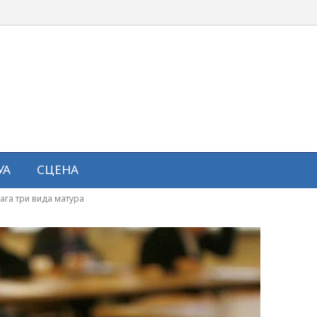
УА
СЦЕНА
лага три вида матура