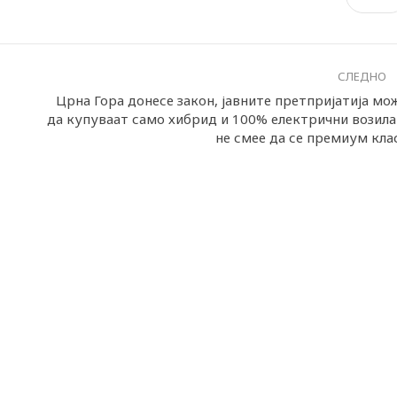
СЛЕДНО
Црна Гора донесе закон, јавните претпријатија мо
да купуваат само хибрид и 100% електрични возила
не смее да се премиум кла