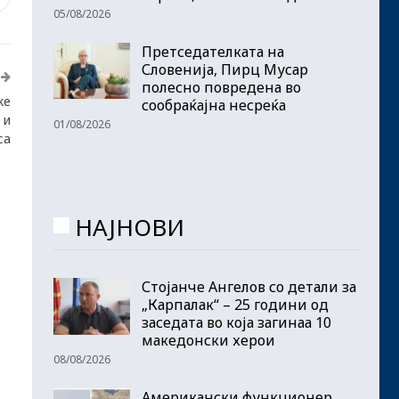
05/08/2026
Претседателката на
Словенија, Пирц Мусар
полесно повредена во
же
сообраќајна несреќа
 и
01/08/2026
са
НАЈНОВИ
Стојанче Ангелов со детали за
„Карпалак“ – 25 години од
заседата во која загинаа 10
македонски херои
08/08/2026
Американски функционер