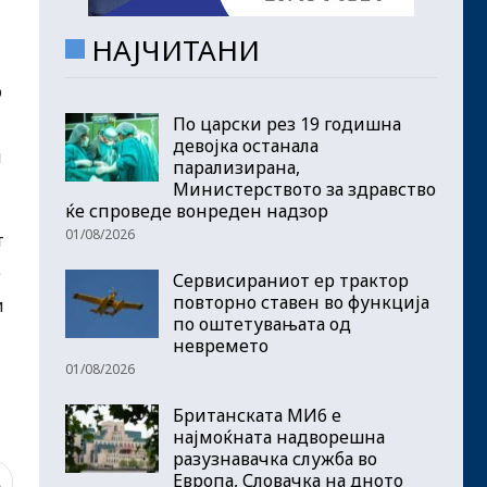
НАЈЧИТАНИ
о
По царски рез 19 годишна
девојка останала
и
парализирана,
Министерството за здравство
ќе спроведе вонреден надзор
01/08/2026
т
е
Сервисираниот ер трактор
повторно ставен во функција
и
по оштетувањата од
невремето
01/08/2026
Британската МИ6 е
најмоќната надворешна
разузнавачка служба во
Европа, Словачка на дното
1