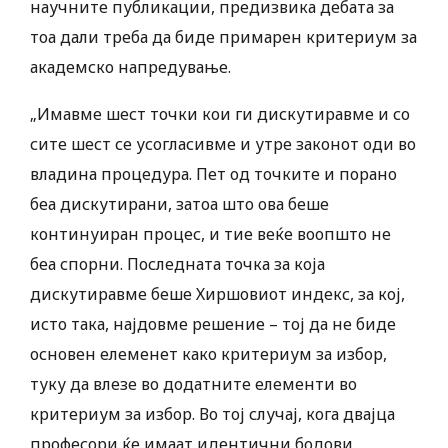
научните публикации, предизвика дебата за
тоа дали треба да биде примарен критериум за
академско напредување.
„Имавме шест точки кои ги дискутиравме и со
сите шест се усогласивме и утре законот оди во
владина процедура. Пет од точките и порано
беа дискутирани, затоа што ова беше
континуиран процес, и тие веќе воопшто не
беа спорни. Последната точка за која
дискутиравме беше Хиршовиот индекс, за кој,
исто така, најдовме решение – тој да не биде
основен елеменет како критериум за избор,
туку да влезе во додатните елементи во
критериум за избор. Во тој случај, кога двајца
професори ќе имаат идентични бодови