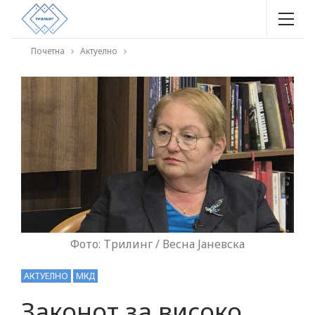
Почетна
Актуелно
Фото: Трилинг / Весна Јаневска
АКТУЕЛНО
МКД
Законот за високо