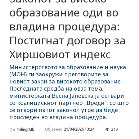
образование оди во
владина процедура:
Постигнат договор за
Хиршовиот индекс
Министерството за образование и наука
(МОН) ги заокружи преговорите за
новиот закон за високото образование.
Последната средба на оваа тема,
министерката Весна Јаневска ја оствари
со коалицискиот партнер „Вреди“, со што
се отвори патот законот утре да биде
проследен во владина процедура.
Објавено
21/04/2026 13:24
210
Од
Triling Mk