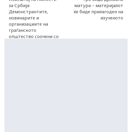
за Србија:
матура – материјалот
Демонстрантите,
ќе биде прилагоден на
новинарите и
изученото
организациите на
граѓанското
општество соочени со
заплашување