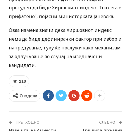
пресуден да биде Хиршовиот индекс. Тоа сега е
прифатено“, појасни министерката Јаневска.
Оваа измена значи дека Хиршовиот индекс
нема да биде дефинирачки фактор при избор и
напредување, туку ќе послужи како механизам
за одлучување во случај на изедначени
кандидати.
210
Сподели
ПРЕТХОДНО
СЛЕДНО
Извештај на Амнести
Три вида државна