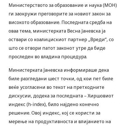
Министерството за образование и наука (МОН)
ги заокружи преговорите за новиот закон за
високото образование. Последната средба на
оваа тема, министерката Весна Јаневска ја
оствари со коалицискиот партнер „Вреди“, со
што се отвори патот законот утре да биде
проследен во владина процедура.
Министерката Јаневска информираше дека
биле разгледани шест точки, од кои пет биле
веќе усогласени во текот на претходните
дискусии, додека за последната – Хиршовиот
индекс (h-index), било најдено конечно
решение. Овој индекс, кој се користи за
мерење на продуктивноста и влијанието на