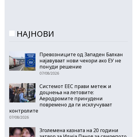
НАЈНОВИ
Превозниците од Западен Балкан
најавуваат нови чекори ако ЕУ не
понуди решение
07/08/2026
Системот ЕЕС прави метеж и
доцнења на летовите:
Аеродромите принудени
повремено да ги исклучуваат
контролите
07/08/2026
Зголемена казната на 20 години
затвор за Илија Панов за свирепото