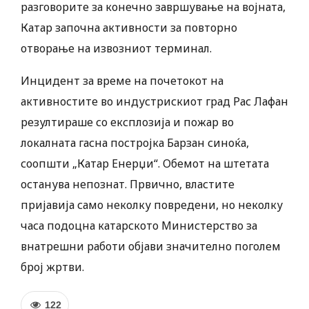
разговорите за конечно завршување на војната,
Катар започна активности за повторно
отворање на извозниот терминал.
Инцидент за време на почетокот на
активностите во индустрискиот град Рас Лафан
резултираше со експлозија и пожар во
локалната гасна постројка Барзан синоќа,
соопшти „Катар Енерџи“. Обемот на штетата
останува непознат. Првично, властите
пријавија само неколку повредени, но неколку
часа подоцна катарското Министерство за
внатрешни работи објави значително поголем
број жртви.
122