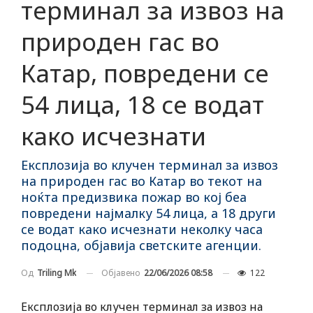
терминал за извоз на
природен гас во
Катар, повредени се
54 лица, 18 се водат
како исчезнати
Експлозија во клучен терминал за извоз
на природен гас во Катар во текот на
ноќта предизвика пожар во кој беа
повредени најмалку 54 лица, а 18 други
се водат како исчезнати неколку часа
подоцна, објавија светските агенции.
Објавено
22/06/2026 08:58
122
Од
Triling Mk
Експлозија во клучен терминал за извоз на