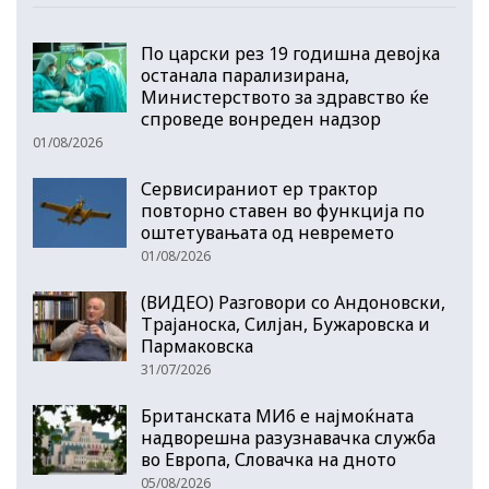
По царски рез 19 годишна девојка
останала парализирана,
Министерството за здравство ќе
спроведе вонреден надзор
01/08/2026
Сервисираниот ер трактор
повторно ставен во функција по
оштетувањата од невремето
01/08/2026
(ВИДЕО) Разговори со Андоновски,
Трајаноска, Силјан, Бужаровска и
Пармаковска
31/07/2026
Британската МИ6 е најмоќната
надворешна разузнавачка служба
во Европа, Словачка на дното
05/08/2026