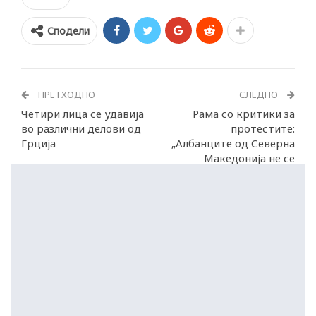
Сподели
ПРЕТХОДНО
СЛЕДНО
Четири лица се удавија
Рама со критики за
во различни делови од
протестите:
Грција
„Албанците од Северна
Македонија не се
дијаспора на Албанија“