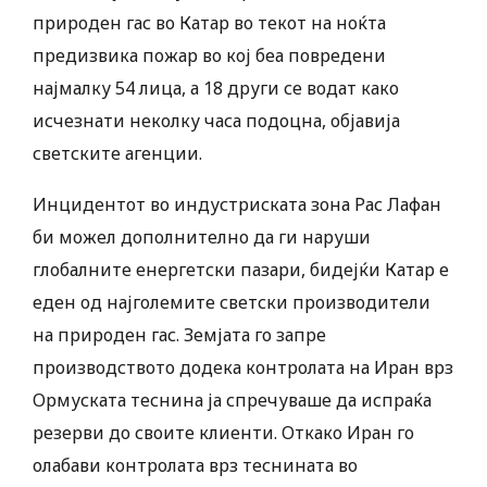
природен гас во Катар во текот на ноќта
предизвика пожар во кој беа повредени
најмалку 54 лица, а 18 други се водат како
исчезнати неколку часа подоцна, објавија
светските агенции.
Инцидентот во индустриската зона Рас Лафан
би можел дополнително да ги наруши
глобалните енергетски пазари, бидејќи Катар е
еден од најголемите светски производители
на природен гас. Земјата го запре
производството додека контролата на Иран врз
Ормуската теснина ја спречуваше да испраќа
резерви до своите клиенти. Откако Иран го
олабави контролата врз теснината во