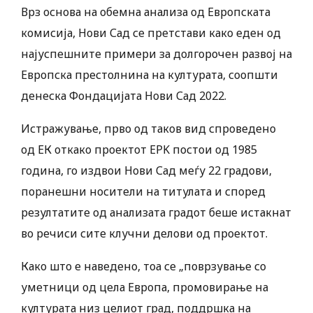
Врз основа на обемна анализа од Европската
комисија, Нови Сад се претстави како еден од
најуспешните примери за долгорочен развој на
Европска престолнина на културата, соопшти
денеска Фондацијата Нови Сад 2022.
Истражување, прво од таков вид спроведено
од ЕК откако проектот EPK постои од 1985
година, го издвои Нови Сад меѓу 22 градови,
поранешни носители на титулата и според
резултатите од анализата градот беше истакнат
во речиси сите клучни делови од проектот.
Како што е наведено, тоа се „поврзување со
уметници од цела Европа, промовирање на
културата низ целиот град, поддршка на