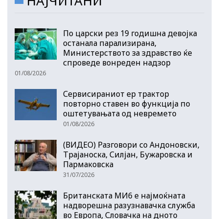
НАЈЧИТАНИ
По царски рез 19 годишна девојка
останала парализирана,
Министерството за здравство ќе
спроведе вонреден надзор
01/08/2026
Сервисираниот ер трактор
повторно ставен во функција по
оштетувањата од невремето
01/08/2026
(ВИДЕО) Разговори со Андоновски,
Трајаноска, Силјан, Бужаровска и
Пармаковска
31/07/2026
Британската МИ6 е најмоќната
надворешна разузнавачка служба
во Европа, Словачка на дното