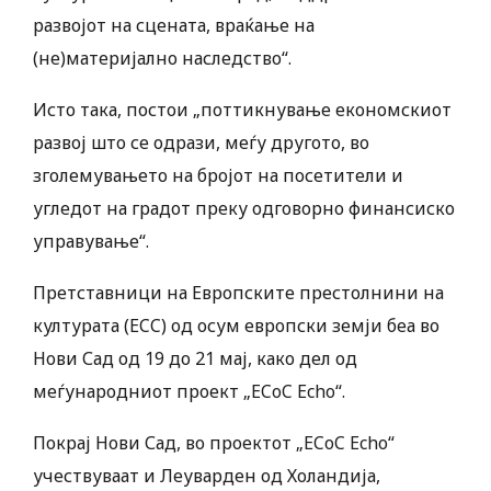
развојот на сцената, враќање на
(не)материјално наследство“.
Исто така, постои „поттикнување економскиот
развој што се одрази, меѓу другото, во
зголемувањето на бројот на посетители и
угледот на градот преку одговорно финансиско
управување“.
Претставници на Европските престолнини на
културата (ECC) од осум европски земји беа во
Нови Сад од 19 до 21 мај, како дел од
меѓународниот проект „ECoC Echo“.
Покрај Нови Сад, во проектот „ECoC Echo“
учествуваат и Леуварден од Холандија,