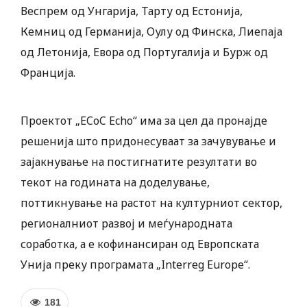
Веспрем од Унгарија, Тарту од Естонија,
Кемниц од Германија, Оулу од Финска, Лиепаја
од Летонија, Евора од Португалија и Бурж од
Франција.
Проектот „ECoC Echo“ има за цел да пронајде
решенија што придонесуваат за зачувување и
зајакнување на постигнатите резултати во
текот на годината на доделување,
поттикнување на растот на културниот сектор,
регионалниот развој и меѓународната
соработка, а е кофинансиран од Европската
Унија преку програмата „Interreg Europe“.
181