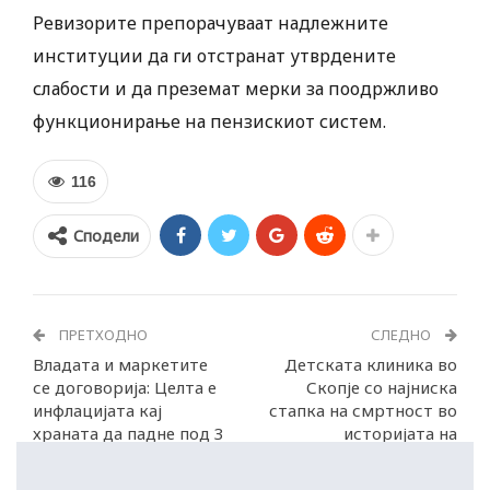
Ревизорите препорачуваат надлежните
институции да ги отстранат утврдените
слабости и да преземат мерки за поодржливо
функционирање на пензискиот систем.
116
Сподели
ПРЕТХОДНО
СЛЕДНО
Владата и маркетите
Детската клиника во
се договорија: Целта е
Скопје со најниска
инфлацијата кај
стапка на смртност во
храната да падне под 3
историјата на
проценти
Клиниката