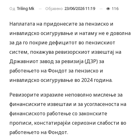
Објавено
23/06/2026 11:19
116
Од
Triling Mk
Наплатата на придонесите за пензиско и
инвалидско осигурување и натаму не е доволна
за да го покрие дефицитот во пензискиот
систем, покажува ревизорскиот извештај на
Државниот завод за ревизија (ДЗР) за
работењето на Фондот за пензиско и
инвалидско осигурување во 2024 година.
Ревизорите изразиле неповолно мислење за
финансиските извештаи и за усогласеноста на
финансиското работење со законските
прописи, констатирајќи сериозни слабости во
работењето на Фондот.