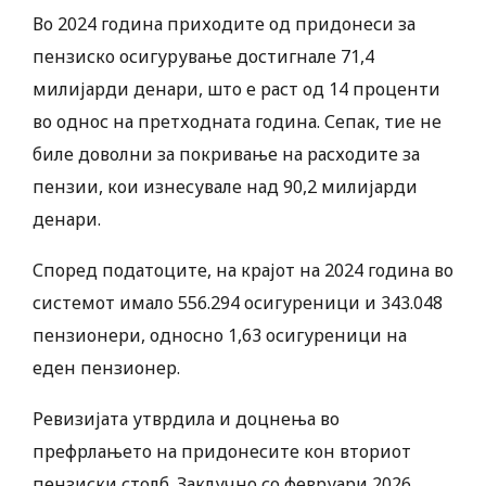
Во 2024 година приходите од придонеси за
пензиско осигурување достигнале 71,4
милијарди денари, што е раст од 14 проценти
во однос на претходната година. Сепак, тие не
биле доволни за покривање на расходите за
пензии, кои изнесувале над 90,2 милијарди
денари.
Според податоците, на крајот на 2024 година во
системот имало 556.294 осигуреници и 343.048
пензионери, односно 1,63 осигуреници на
еден пензионер.
Ревизијата утврдила и доцнења во
префрлањето на придонесите кон вториот
пензиски столб. Заклучно со февруари 2026