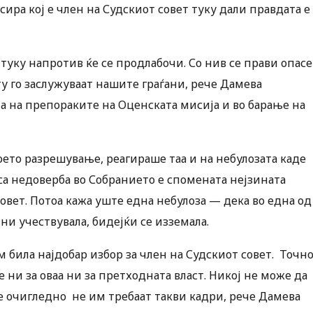
ира кој е член на Судскиот совет туку дали правдата е
уку напротив ќе се продлабочи. Со нив се прави опас
ту го заслужуваат нашите граѓани, рече Дамева
а на препораките на Оценската мисија и во барање на
оето разрешување, реагираше таа и на небулозата каде
са недоверба во Собранието е спомената нејзината
овет. Потоа кажа уште една небулоза — дека во една од
ни учествувала, бидејќи се изземала.
м била најдобар избор за член на Судскиот совет. Точн
 ни за оваа ни за претходната власт. Никој не може да
е очигледно не им требаат такви кадри, рече Дамева