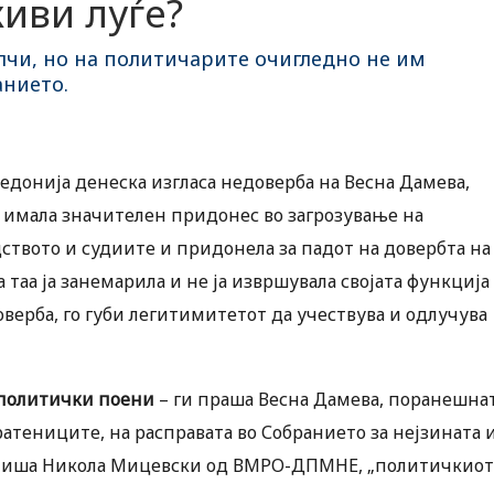
живи луѓе?
лчи, но на политичарите очигледно не им
анието.
едонија денеска изгласа недоверба на Весна Дамева,
а имала значителен придонес во загрозување на
дството и судиите и придонела за падот на довербта на
а таа ја занемарила и не ја извршувала својата функција
оверба, го губи легитимитетот да учествува и одлучува
е политички поени
– ги праша Весна Дамева, поранешна
ратениците, на расправата во Собранието за нејзината 
 опиша Никола Мицевски од ВМРО-ДПМНЕ, „политичкиот