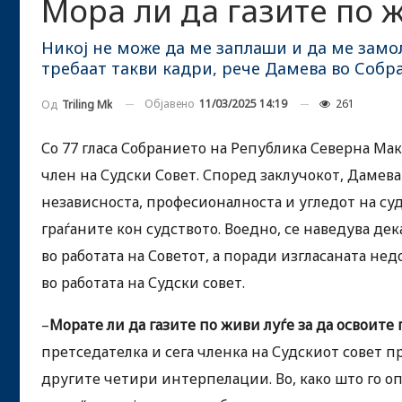
Мора ли да газите по 
Никој не може да ме заплаши и да ме замо
требаат такви кадри, рече Дамева во Собр
Објавено
11/03/2025 14:19
261
Од
Triling Mk
Со 77 гласа Собранието на Република Северна Мак
член на Судски Совет. Според заклучокот, Дамев
независноста, професионалноста и угледот на су
граѓаните кон судството. Воедно, се наведува дек
во работата на Советот, а поради изгласаната нед
во работата на Судски совет.
–
Морате ли да газите по живи луѓе за да освоит
претседателка и сега членка на Судскиот совет п
другите четири интерпелации. Во, како што го