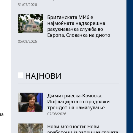
31/07/2026
Британската МИ6 е
најмоќната надворешна
разузнавачка служба во
Европа, Словачка на дното
05/08/2026
НАЈНОВИ
Димитриеска-Кочоска:
Инфлацијата го продолжи
трендот на намалување
на
07/08/2026
Нови можности: Нови
вработени ја започнаа својата