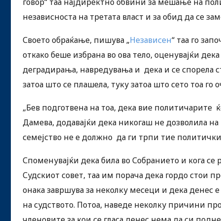
говор“ таа најдиректно обвини за мешање на поли
независноста на третата власт и за обид да се за
Своето обраќање, пишува „
Независен
“ таа го за
откако беше избрана во ова тело, оценувајќи дек
деградирања, навредувања и дека и се спорела с
затоа што се плашела, туку затоа што сето тоа го о
„Бев подготвена на тоа, дека вие политичарите ќе
Дамева, додавајќи дека никогаш не дозволила на 
семејство не е должно да ги трпи тие политички
Споменувајќи дека била во Собранието и кога се 
Судскиот совет, таа им порача дека гордо стои п
онака завршува за неколку месеци и дека денес е т
на судството. Потоа, наведе неколку причини про
членовите за кои се гласа денес нема да си подне