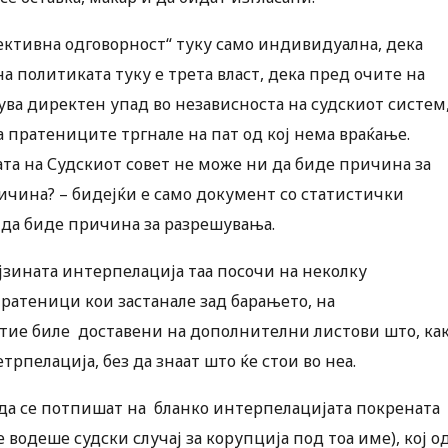
ективна одговорност“ туку само индивидуална, дека
а политиката туку е трета власт, дека пред очите на
чува директен упад во независноста на судскиот систем
а пратениците тргнале на пат од кој нема враќање.
та на Судскиот совет не може ни да биде причина за
ичина? – бидејќи е само документ со статистички
 да биде причина за разрешувања.
зината интерпелација таа посочи на неколку
 пратеници кои застанале зад барањето, на
тие биле доставени на дополнителни листови што, ка
рпелација, без да знаат што ќе стои во неа.
 да се потпишат на бланко интерпелацијата покрената
водеше судски случај за корупција под тоа име), кој о