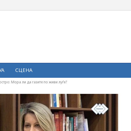
УА
СЦЕНА
стро: Мора ли да газите по живи луѓе?