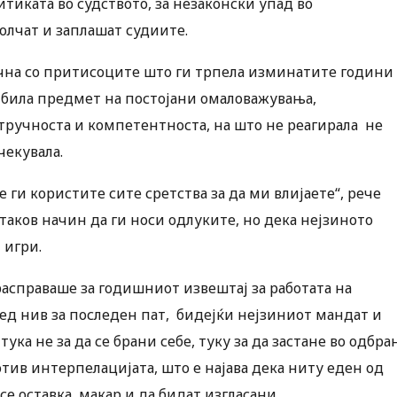
тиката во судството, за незаконски упад во
молчат и заплашат судиите.
почна со притисоците што ги трпела изминатите години
а била предмет на постојани омаловажувања,
тручноста и компетентноста, на што не реагирала не
чекувала.
 ги користите сите сретства за да ми влијаете“, рече
таков начин да ги носи одлуките, но дека нејзиното
 игри.
расправаше за годишниот извештај за работата на
ред нив за последен пат, бидејќи нејзиниот мандат и
ука не за да се брани себе, туку за да застане во одбра
тив интерпелацијата, што е најава дека ниту еден од
се оставка, макар и да бидат изгласани.