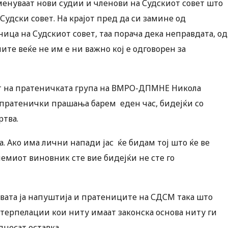
именуваат нови судии и членови на Судскиот совет што
Судски совет. На крајот пред да си замине од
ница на Судскиот совет, таа порача дека неправдата, од
аните веќе не им е ни важно кој е одговорен за
т на пратеничката група на ВМРО-ДПМНЕ Никола
а пратенички прашања барем еден час, бидејќи со
ртва.
. Ако има лични напади јас ќе бидам тој што ќе ве
олемиот виновник сте вие бидејќи не сте го
вата ја напуштија и пратениците на СДСМ така што
интерпелации кои ниту имаат законска основа ниту ги
днесат оставка.