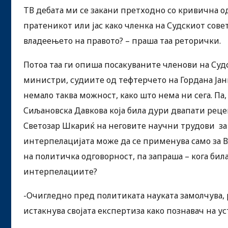
ТВ дебата ми се закани претходно со кривична од
пратеникот или јас како членка на Судскиот сове
владеењето на правото? – праша таа реторички.
Потоа таа ги опиша посакуваните членови на Суд
министри, судиите од тефтерчето на Гордана Јан
немало таква можност, како што нема ни сега. Па
Сиљановска Давкова која била дури двапати реце
Светозар Шкариќ на неговите научни трудови за 
интерпелацијата може да се применува само за Вл
на политичка одговорност, па запраша – кога била
интерпелациите?
-Очигледно пред политиката науката замолчува, ре
истакнува својата експертиза како познавач на ус