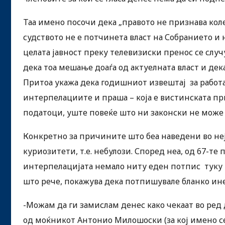
Таа имено посочи дека „правото не признава кол
судството не е потчинета власт на Собранието и н
целата јавност преку телевизиски пренос се слу
дека тоа мешање доаѓа од актуелната власт и дек
Притоа укажа дека годишниот извештај за работа
интерпелациите и праша – која е вистинската пр
податоци, уште повеќе што ни законски не може
Конкретно за причините што беа наведени во неј
куриозитети, т.е. небулози. Според неа, од 67-те
интерпелацијата немало ниту еден потпис туку 
што рече, покажува дека потпишувале бланко инет
-Можам да ги замислам денес како чекаат во ред
од моќникот Антонио Милошоски (за кој имено се 