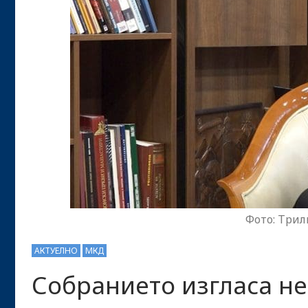
Фото: Трил
АКТУЕЛНО
МКД
Собранието изгласа не