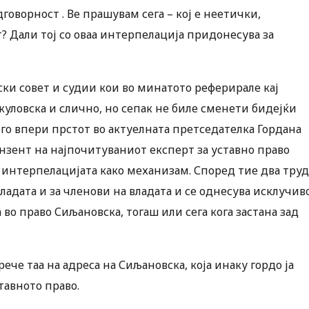
говорност . Ве прашувам сега – кој е неетички,
т? Дали тој со оваа интерпелација придонесува за
ски совет и судии кои во минатото реферирале кај
куловска и слично, но сепак не биле сменети бидејќи
, го впери прстот во актуелната претседателка Гордана
нзент на најпочитуваниот експерт за уставно право
интерпелацијата како механизам. Според тие два труд
адата и за членови на владата и се однесува исклучив
 во право Сиљановска, тогаш или сега кога застана зад
че таа на адреса на Сиљановска, која инаку гордо ја
тавното право.