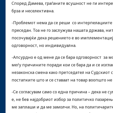
Според Дамева, граѓаните всушност не ги интерес
брза и неселективна.
-Проблемот нема да се реши со интерпелациите т
преседан. Тоа не го заслужува нашата држава, ни
посочувајќи дека решението е во имплементациј
одговорност, но индивидуална.
-Апсурдно е од мене да се бара одговорност за м
меѓу причините поради кои се бара да и се изгла
незаконска смена како претседател на Судскиот с
постапките што и се ставаат на товар воопшто не 
-Се согласувам само со една причина – дека не су
е, не бев најдобриот избор за политичко пазарење
ме заплаши и да ме замолчи. Но, на политичарит