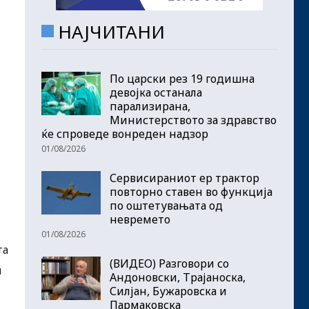
НАЈЧИТАНИ
По царски рез 19 годишна
девојка останала
парализирана,
Министерството за здравство
ќе спроведе вонреден надзор
01/08/2026
Сервисираниот ер трактор
повторно ставен во функција
по оштетувањата од
невремето
01/08/2026
та
(ВИДЕО) Разговори со
и
Андоновски, Трајаноска,
Силјан, Бужаровска и
Пармаковска