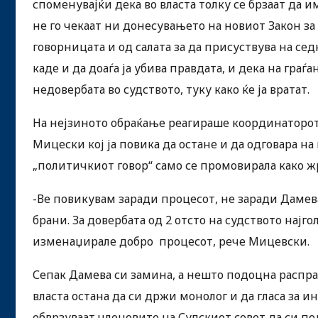
споменувајќи дека во власта толку се брзаат да 
не го чекаат ни донесувањето на новиот Закон за 
говорницата и од салата за да присуствува на сед
каде и да доаѓа ја убива правдата, и дека на граѓ
недовербата во судството, туку како ќе ја вратат.
На нејзиното обраќање реагираше координаторо
Мицески кој ја повика да остане и да одговара н
„политичкиот говор“ само се промовирала како ж
-Ве повикувам заради процесот, не заради Дамева
брани. За довербата од 2 отсто на судството најг
изменаџирале добро процесот, рече Мицевски.
Сепак Дамева си замина, а нешто подоцна распра
власта остана да си држи монолог и да гласа за 
обврзуваат членовите на Судскиот совет да си по