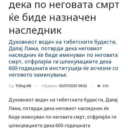
дека по неговата смрт
ќе биде назначен
наследник
Духовниот водач на тибетските будисти,
Далај Лама, потврди дека неговиот
наследник ќе биде именуван по неговата
смрт, отфрлајќи ги шпекулациите дека
600-годишната институција ќе исчезне со
неговото заминување.
Објавено
02/07/2025 09:02
309
Од
Triling Mk
Духовниот водач на тибетските будисти, Далај
Лама, потврди дека неговиот наследник ќе
биде именуван по неговата смрт, отфрлајќи ги
шпекулациите дека 600-годишната