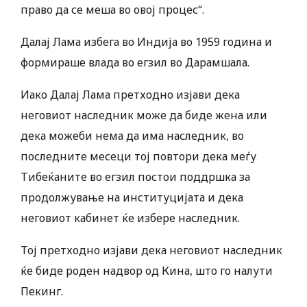
право да се меша во овој процес“.
Далај Лама избега во Индија во 1959 година и
формираше влада во егзил во Дарамшала.
Иако Далај Лама претходно изјави дека
неговиот наследник може да биде жена или
дека можеби нема да има наследник, во
последните месеци тој повтори дека меѓу
Тибеќаните во егзил постои поддршка за
продолжување на институцијата и дека
неговиот кабинет ќе избере наследник.
Тој претходно изјави дека неговиот наследник
ќе биде роден надвор од Кина, што го налути
Пекинг.