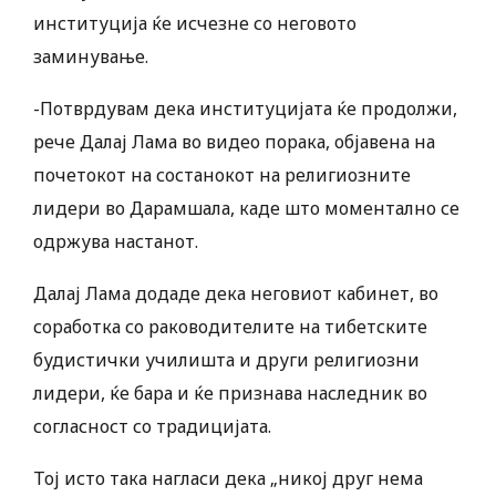
институција ќе исчезне со неговото
заминување.
-Потврдувам дека институцијата ќе продолжи,
рече Далај Лама во видео порака, објавена на
почетокот на состанокот на религиозните
лидери во Дарамшала, каде што моментално се
одржува настанот.
Далај Лама додаде дека неговиот кабинет, во
соработка со раководителите на тибетските
будистички училишта и други религиозни
лидери, ќе бара и ќе признава наследник во
согласност со традицијата.
Тој исто така нагласи дека „никој друг нема