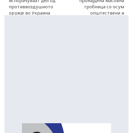
испорачуваат дел од
пронајдена масовна
противвоздушното
гробница со осум
оружје во Украина
општествени и
религиозни лидери