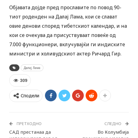
Објавата дојде пред прославите по повод 90-
тиот роденден на Далај Лама, кои се слават
овие денови според тибетскиот календар, и на
кои се очекува да присуствуваат повеќе од
7.000 функционери, вклучувајќи ги индиските
министри и холивудскиот актер Ричард Гир.
Далај Лама
309
Сподели
ПРЕТХОДНО
СЛЕДНО
САД престанаа да
Во Колумбија