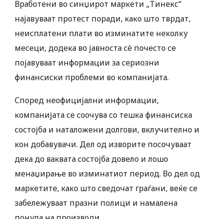
Вработени во синџирот маркети „Тинекс“
најавуваат протест поради, како што тврдат,
неисплатени плати во изминатите неколку
месеци, додека во јавноста сè почесто се
појавуваат информации за сериозни
финансиски проблеми во компанијата.
Според неофицијални информации,
компанијата се соочува со тешка финансиска
состојба и наталожени долгови, вклучително и
кон добавувачи. Дел од изворите посочуваат
дека до ваквата состојба довело и лошо
менаџирање во изминатиот период. Во дел од
маркетите, како што сведочат граѓани, веќе се
забележуваат празни полици и намалена
понуда на производи.