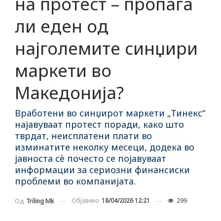
на протест – пропаѓа
ли еден од
најголемите синџири
маркети во
Македонија?
Вработени во синџирот маркети „Тинекс“
најавуваат протест поради, како што
тврдат, неисплатени плати во
изминатите неколку месеци, додека во
јавноста сè почесто се појавуваат
информации за сериозни финансиски
проблеми во компанијата.
Објавено
18/04/2026 12:21
299
Од
Triling Mk