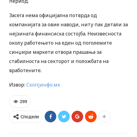
период.
Засега нема официјална потврда од
компанијата за овие наводи, ниту пак детали за
нејзината финансиска состојба. Неизвесноста
околу работењето на еден од поголемите
синџири маркети отвора прашања за
стабилноста на секторот и положбата на
вработените.
Извор:
Скопјинфо.мк
299
Сподели