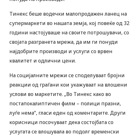
Тинекс беше водечки малопродажен ланец на
супермаркети во нашата земја, кој повеќе од 32
години настојуваше на своите потрошувачи, со
својата разгранета мрежа, да им ги понуди
најдобрите производи и услуги со врвен
квалитет и одлични цени.
На социјалните мрежи се споделуваат бројни
реакции од граѓани кои укажуваат на влошени
услови во маркетите. „Во Тинекс како во
постапокалиптичен филм – полици празни,
луѓе нема“, гласи еден од коментарите. Други
корисници посочуваат дека состојбата со
услугата се влошувала во подолг временски