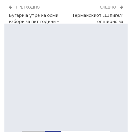
ПРЕТХОДНО
СЛЕДНО
Бугарија утре на осми
Германскиот „Шпигел“
избори за пет години –
опширно за
крај или нова криза?
„сараевското сафари“