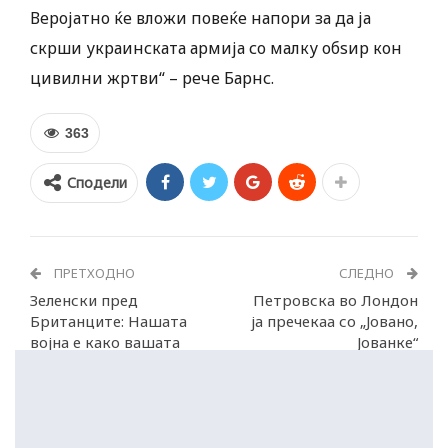
Веројатно ќе вложи повеќе напори за да ја
скрши украинската армија со малку обѕир кон
цивилни жртви“ – рече Барнс.
363
Сподели
ПРЕТХОДНО
СЛЕДНО
Зеленски пред
Петровска во Лондон
Британците: Нашата
ја пречекаа со „Јовано,
војна е како вашата
Јованке“
против нацистите!