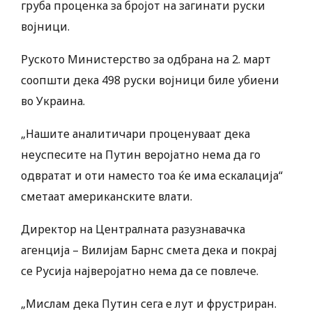
груба проценка за бројот на загинати руски
војници.
Руското Министерство за одбрана на 2. март
соопшти дека 498 руски војници биле убиени
во Украина.
„Нашите аналитичари проценуваат дека
неуспесите на Путин веројатно нема да го
одвратат и оти наместо тоа ќе има ескалација“
сметаат американските влати.
Директор на Централната разузнавачка
агенција – Вилијам Барнс смета дека и покрај
се Русија најверојатно нема да се повлече.
„Мислам дека Путин сега е лут и фрустриран.