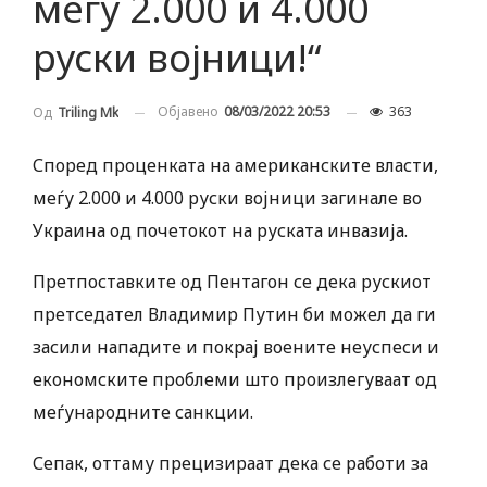
меѓу 2.000 и 4.000
руски војници!“
Објавено
08/03/2022 20:53
363
Од
Triling Mk
Според проценката на американските власти,
меѓу 2.000 и 4.000 руски војници загинале во
Украина од почетокот на руската инвазија.
Претпоставките од Пентагон се дека рускиот
претседател Владимир Путин би можел да ги
засили нападите и покрај воените неуспеси и
економските проблеми што произлегуваат од
меѓународните санкции.
Сепак, оттаму прецизираат дека се работи за