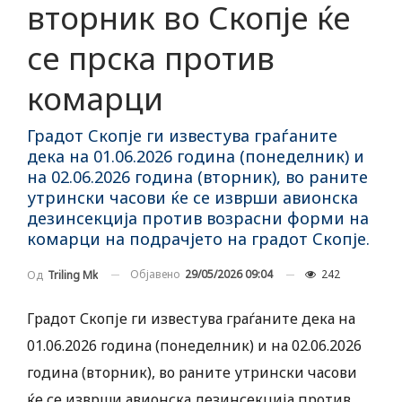
вторник во Скопје ќе
се прска против
комарци
Градот Скопје ги известува граѓаните
дека на 01.06.2026 година (понеделник) и
на 02.06.2026 година (вторник), во раните
утрински часови ќе се изврши авионска
дезинсекција против возрасни форми на
комарци на подрачјето на градот Скопје.
Објавено
29/05/2026 09:04
242
Од
Triling Mk
Градот Скопје ги известува граѓаните дека на
01.06.2026 година (понеделник) и на 02.06.2026
година (вторник), во раните утрински часови
ќе се изврши авионска дезинсекција против