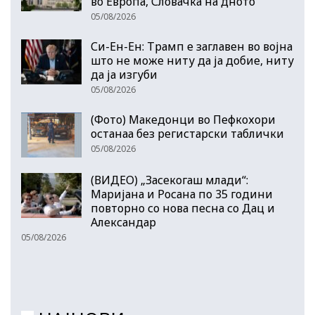
во Европа, Словачка на дното
05/08/2026
Си-Ен-Ен: Трамп е заглавен во војна
што не може ниту да ја добие, ниту
да ја изгуби
05/08/2026
(Фото) Македонци во Пефкохори
останаа без регистарски таблички
05/08/2026
(ВИДЕО) „Засекогаш млади“:
Маријана и Росана по 35 години
повторно со нова песна со Дац и
Александар
05/08/2026