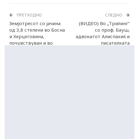
ПРЕТХОДНО
СЛЕДНО
Земјотресот со јачина
(ВИДЕО) Во „Трилинг“
од 3,8 степени во Босна
со проф. Бауш,
и Херцеговина,
адвокатот Алиспахиќ и
почувствуван и во
писателката
Хрватска
Трајаноска