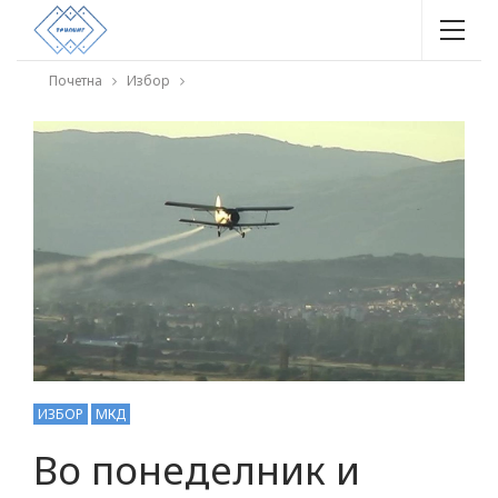
Почетна
Избор
ИЗБОР
МКД
Во понеделник и