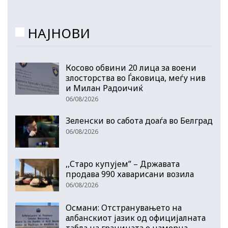
НАЈНОВИ
Косово обвини 20 лица за воени
злосторства во Ѓаковица, меѓу нив
и Милан Радоичиќ
06/08/2026
Зеленски во сабота доаѓа во Белград
06/08/2026
,,Старо купујем” – Државата
продава 990 хаварисани возила
06/08/2026
Османи: Отстранувањето на
албанскиот јазик од официјалната
табла на границата е намерна