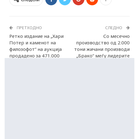
ПРЕТХОДНО
СЛЕДНО
Ретко издание на „Хари
Со месечно
Потер и каменот на
производство од 2.000
филозофот“ на аукција
тони жичани производи
продадено за 471.000
„Брако“ меѓу лидерите
долари
во регионот