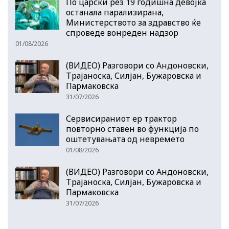
По царски рез 19 годишна девојка
останала парализирана,
Министерството за здравство ќе
спроведе вонреден надзор
01/08/2026
(ВИДЕО) Разговори со Андоновски,
Трајаноска, Силјан, Бужаровска и
Пармаковска
31/07/2026
Сервисираниот ер трактор
повторно ставен во функција по
оштетувањата од невремето
01/08/2026
(ВИДЕО) Разговори со Андоновски,
Трајаноска, Силјан, Бужаровска и
Пармаковска
31/07/2026