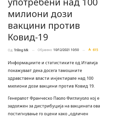
употребени над 100
милиони дози
вакцини против
Ковид-19
Објавено
10/12/2021 10:50
615
Од
Triling Mk
Информациите и статистиките од Италија
покажуваат дека досега тамошните
здравствени власти инјектирале над 100
милиони дози вакцини против Ковид 19.
Генералот Франческо Паоло Фиглиуоло кој е
задолжен за дистрибуција на вакцината ова
постигнување го оцени како „одличен