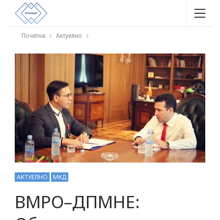
Почетна
Актуелно
АКТУЕЛНО
МКД
ВМРО–ДПМНЕ: