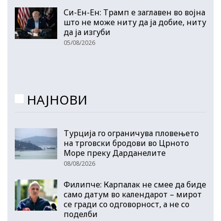
Си-Ен-Ен: Трамп е заглавен во војна
што не може ниту да ја добие, ниту
да ја изгуби
05/08/2026
НАЈНОВИ
Турција го ограничува пловењето
на трговски бродови во Црното
Море преку Дарданелите
08/08/2026
Филипче: Карпалак не смее да биде
само датум во календарот – мирот
се гради со одговорност, а не со
поделби