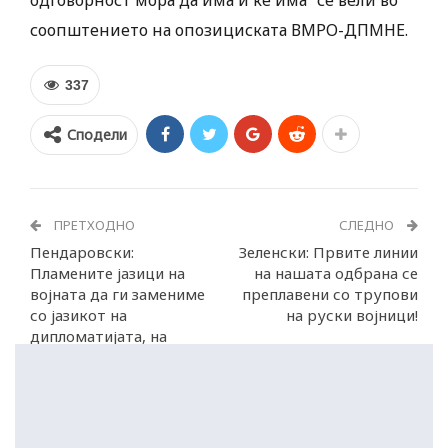
одговорност мора да има и ќе има“ се вели во
соопштението на опозициската ВМРО-ДПМНЕ.
337
Сподели
ПРЕТХОДНО
СЛЕДНО
Пендаровски:
Зеленски: Првите линии
Пламените јазици на
на нашата одбрана се
војната да ги замениме
преплавени со трупови
со јазикот на
на руски војници!
дипломатијата, на
љубовта