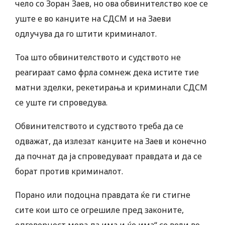
чело со Зоран Заев, но ова обвинителство кое се
уште е во канџите на СДСМ и на Заеви
одлучува да го штити криминалот.
Тоа што обвинителството и судството не
реагираат само фрла сомнеж дека истите тие
матни зделки, рекетирања и криминали СДСМ
се уште ги спроведува.
Обвинителството и судството треба да се
одважат, да излезат канџите на Заев и конечно
да почнат да ја спроведуваат правдата и да се
борат против криминалот.
Порано или подоцна правдата ќе ги стигне
сите кои што се огрешиле пред законите,