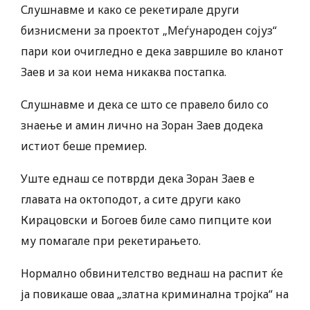
Слушнавме и како се рекетирале други
бизнисмени за проектот „Меѓународен сојуз“
пари кои очигледно е дека завршиле во кланот
Заев и за кои нема никаква постапка.
Слушнавме и дека се што се правело било со
знаење и амин лично на Зоран Заев додека
истиот беше премиер.
Уште еднаш се потврди дека Зоран Заев е
главата на октоподот, а сите други како
Кирацовски и Богоев биле само пипците кои
му помагале при рекетирањето.
Нормално обвинителство веднаш на распит ќе
ја повикаше оваа „златна криминална тројка“ на