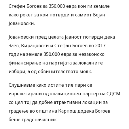
Стефан Богоев за 350.000 евра кои ги земале
како рекет за кои потврди и самиот Бојан
Јовановски.
Јовановски пред целата јавност потврди дека
Заев, Кирацовски и Стефан Богоев во 2017
година земале 350.000 евра за незаконско
финансирање на партијата за локалните
избори, а од обвинителството молк.
Слушнавме како истите тие пари се
изрекетирани од коалиционен партер на СДСМ
со цел тој да добие атрактивни локации за
градење во општина Карпош додека Богоев
беше градоначалник.