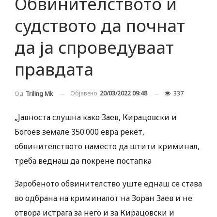
Обвинителството и
судството да почнат
да ја спроведуваат
правдата
Објавено
20/03/2022 09:48
337
Од
Triling Mk
„Јавноста слушна како Заев, Кирацовски и
Богоев земале 350.000 евра рекет,
обвинителството наместо да штити криминал,
треба веднаш да покрене постапка
Заробеното обвинителство уште еднаш се става
во одбрана на криминалот на Зоран Заев и не
отвора истрага за него и за Кирацовски и