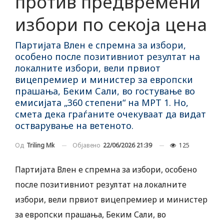
против предвремени
избори по секоја цена
Партијата Влен е спремна за избори,
особено после позитивниот резултат на
локалните избори, вели првиот
вицепремиер и министер за европски
прашања, Беким Сали, во гостување во
емисијата „360 степени“ на МРТ 1. Но,
смета дека граѓаните очекуваат да видат
остварување на ветеното.
Објавено
22/06/2026 21:39
125
Од
Triling Mk
Партијата Влен е спремна за избори, особено
после позитивниот резултат на локалните
избори, вели првиот вицепремиер и министер
за европски прашања, Беким Сали, во