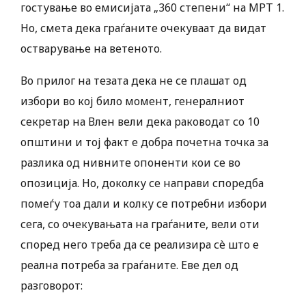
гостување во емисијата „360 степени“ на МРТ 1.
Но, смета дека граѓаните очекуваат да видат
остварување на ветеното.
Во прилог на тезата дека не се плашат од
избори во кој било момент, генералниот
секретар на Влен вели дека раководат со 10
општини и тој факт е добра почетна точка за
разлика од нивните опоненти кои се во
опозиција. Но, доколку се направи споредба
помеѓу тоа дали и колку се потребни избори
сега, со очекувањата на граѓаните, вели оти
според него треба да се реализира сè што е
реална потреба за граѓаните. Еве дел од
разговорот: