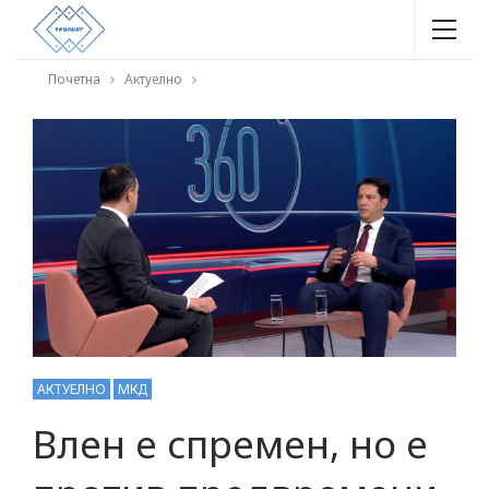
Почетна
Актуелно
АКТУЕЛНО
МКД
Влен е спремен, но е