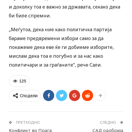
и доколку тоа е важно за државата, секако дека
би биле спремни.
„Меѓутоа, дека ние како политичка партија
бараме предвремени избори само за да
покажеме дека еве ќе ги добиеме изборите,
мислам дека тоа е погубно и за нас како
политичари и за граѓаните“, рече Сали.
125
Сподели
ПРЕТХОДНО
СЛЕДНО
Конфликт во Прага:
САД одобрија