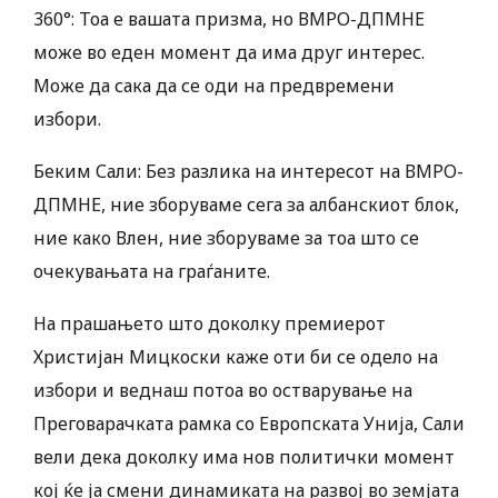
360°: Тоа е вашата призма, но ВМРО-ДПМНЕ
може во еден момент да има друг интерес.
Може да сака да се оди на предвремени
избори.
Беким Сали: Без разлика на интересот на ВМРО-
ДПМНЕ, ние зборуваме сега за албанскиот блок,
ние како Влен, ние зборуваме за тоа што се
очекувањата на граѓаните.
На прашањето што доколку премиерот
Христијан Мицкоски каже оти би се одело на
избори и веднаш потоа во остварување на
Преговарачката рамка со Европската Унија, Сали
вели дека доколку има нов политички момент
кој ќе ја смени динамиката на развој во земјата