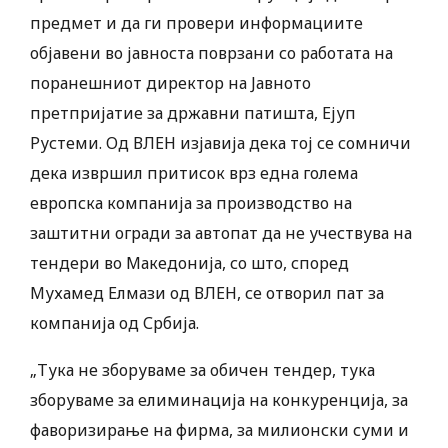
предмет и да ги провери информациите
објавени во јавноста поврзани со работата на
поранешниот директор на Јавното
претпријатие за државни патишта, Ејуп
Рустеми. Од ВЛЕН изјавија дека тој се сомничи
дека извршил притисок врз една голема
европска компанија за производство на
заштитни огради за автопат да не учествува на
тендери во Македонија, со што, според
Мухамед Елмази од ВЛЕН, се отворил пат за
компанија од Србија.
„Тука не зборуваме за обичен тендер, тука
зборуваме за елиминација на конкуренција, за
фаворизирање на фирма, за милионски суми и