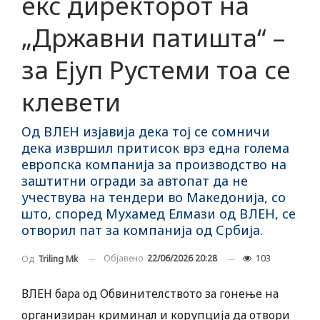
екс директорот на
„Државни патишта“ –
за Ејуп Рустеми тоа се
клевети
Од ВЛЕН изјавија дека тој се сомничи
дека извршил притисок врз една голема
европска компанија за производство на
заштитни огради за автопат да не
учествува на тендери во Македонија, со
што, според Мухамед Елмази од ВЛЕН, се
отворил пат за компанија од Србија.
Објавено
22/06/2026 20:28
103
Од
Triling Mk
ВЛЕН бара од Обвинителството за гонење на
организиран криминал и корупција да отвори