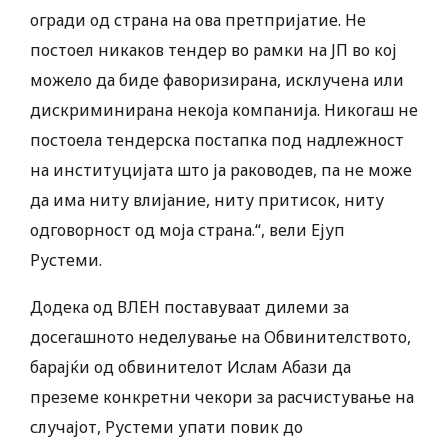
огради од страна на ова претпријатие. Не
постоел никаков тендер во рамки на ЈП во кој
можело да биде фаворизирана, исклучена или
дискриминирана некоја компанија. Никогаш не
постоела тендерска постапка под надлежност
на институцијата што ја раководев, па не може
да има ниту влијание, ниту притисок, ниту
одговорност од моја страна.“, вели Ејуп
Рустеми.
Додека од ВЛЕН поставуваат дилеми за
досегашното неделување на Обвинителството,
барајќи од обвинителот Ислам Абази да
преземе конкретни чекори за расчистување на
случајот, Рустеми упати повик до