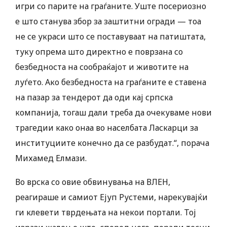
игри со парите на граѓаните. Уште посериозно
е што станува збор за заштитни огради — тоа
не се украси што се поставуваат на патиштата,
туку опрема што директно е поврзана со
безбедноста на сообраќајот и животите на
луѓето. Ако безбедноста на граѓаните е ставена
на пазар за тендерот да оди кај српска
компанија, тогаш дали треба да очекуваме нови
трагедии како онаа во населбата Ласкарци за
институциите конечно да се разбудат.“, порача
Михамед Елмази.
Во врска со овие обвинувања на ВЛЕН,
реагираше и самиот Ејуп Рустеми, нарекувајќи
ги клевети тврдењата на некои портали. Тој