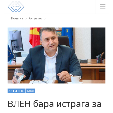
Почетна
Актуелно
АКТУЕЛНО
МКД
ВЛЕН бара истрага за