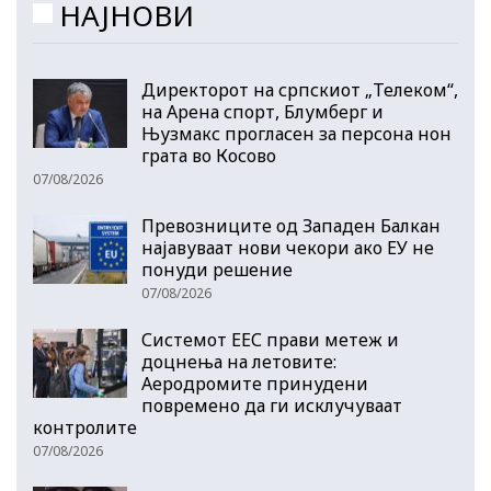
НАЈНОВИ
Директорот на српскиот „Телеком“,
на Арена спорт, Блумберг и
Њузмакс прогласен за персона нон
грата во Косово
07/08/2026
Превозниците од Западен Балкан
најавуваат нови чекори ако ЕУ не
понуди решение
07/08/2026
Системот ЕЕС прави метеж и
доцнења на летовите:
Аеродромите принудени
повремено да ги исклучуваат
контролите
07/08/2026