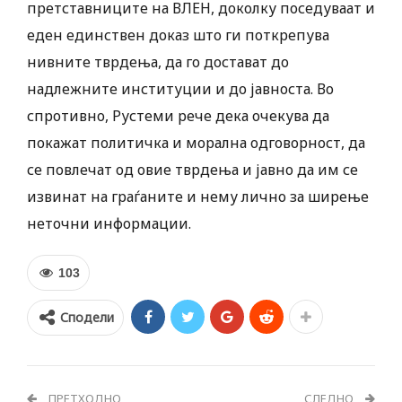
претставниците на ВЛЕН, доколку поседуваат и
еден единствен доказ што ги поткрепува
нивните тврдења, да го достават до
надлежните институции и до јавноста. Во
спротивно, Рустеми рече дека очекува да
покажат политичка и морална одговорност, да
се повлечат од овие тврдења и јавно да им се
извинат на граѓаните и нему лично за ширење
неточни информации.
103
Сподели
ПРЕТХОДНО
СЛЕДНО