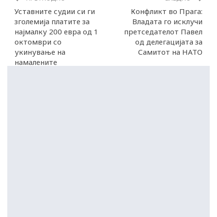
Уставните судии си ги
Конфликт во Прага:
зголемија платите за
Владата го исклучи
најмалку 200 евра од 1
претседателот Павел
октомври со
од делегацијата за
укинување на
Самитот на НАТО
намалените
коефиценти