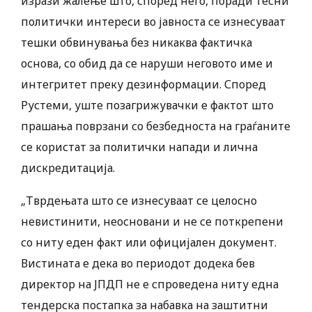
изрази жалење што, според него, поради тесни
политички интереси во јавноста се изнесуваат
тешки обвинувања без никаква фактичка
основа, со обид да се наруши неговото име и
интегритет преку дезинформации. Според
Рустеми, уште позагрижувачки е фактот што
прашања поврзани со безбедноста на граѓаните
се користат за политички напади и лична
дискредитација.
„Тврдењата што се изнесуваат се целосно
невистинити, неосновани и не се поткрепени
со ниту еден факт или официјален документ.
Вистината е дека во периодот додека бев
директор на ЈПДП не е спроведена ниту една
тендерска постапка за набавка на заштитни