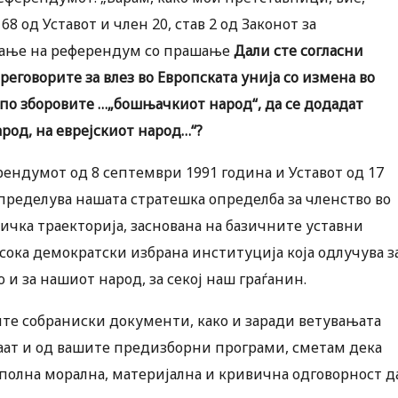
8 од Уставот и член 20, став 2 од Законот за
вање на референдум со прашање
Дали сте согласни
еговорите за влез во Европската унија со измена во
 по зборовите …„бошњачкиот народ“, да се додадат
арод, на еврејскиот народ…“?
ендумот од 8 септември 1991 година и Уставот од 17
пределува нашата стратешка определба за членство во
тичка траекторија, заснована на базичните уставни
сока демократски избрана институција која одлучува з
о и за нашиот народ, за секој наш граѓанин.
ите собраниски документи, како и заради ветувањата
уваат и од вашите предизборни програми, сметам дека
полна морална, материјална и кривична одговорност д