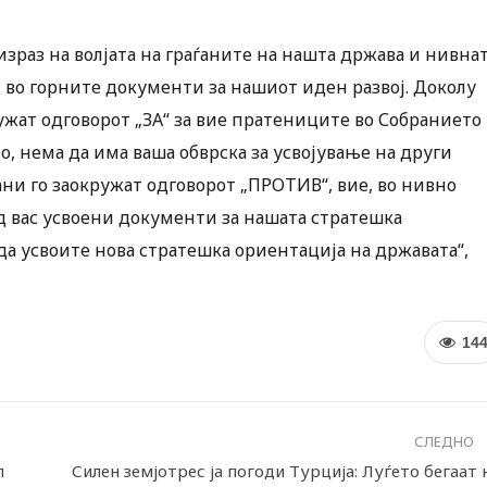
зраз на волјата на граѓаните на нашта држава и нивна
 во горните документи за нашиот иден развој. Доколу
жат одговорот „ЗА“ за вие пратениците во Собранието
, нема да има ваша обврска за усвојување на други
ни го заокружат одговорот „ПРОТИВ“, вие, во нивно
д вас усвоени документи за нашата стратешка
да усвоите нова стратешка ориентација на државата“,
14
СЛЕДНО
л
Силен земјотрес ја погоди Турција: Луѓето бегаат 