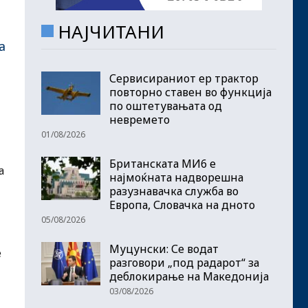
НАЈЧИТАНИ
а
Сервисираниот ер трактор
повторно ставен во функција
по оштетувањата од
невремето
01/08/2026
Британската МИ6 е
а
најмоќната надворешна
разузнавачка служба во
Европа, Словачка на дното
05/08/2026
Муцунски: Се водат
е
разговори „под радарот“ за
деблокирање на Македонија
03/08/2026