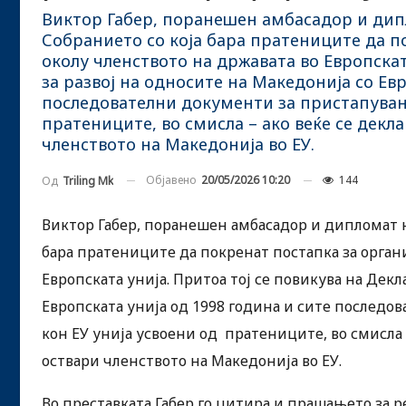
Виктор Габер, поранешен амбасадор и дип
Собранието со која бара пратениците да 
околу членството на државата во Европскат
за развој на односите на Македонија со Евр
последователни документи за пристапувањ
пратениците, во смисла – ако веќе се декл
членството на Македонија во ЕУ.
Објавено
20/05/2026 10:20
144
Од
Triling Mk
Виктор Габер, поранешен амбасадор и дипломат н
бара пратениците да покренат постапка за орга
Европската унија. Притоа тој се повикува на Декл
Европската унија од 1998 година и сите послед
кон ЕУ унија усвоени од пратениците, во смисла –
оствари членството на Македонија во ЕУ.
Во преставката Габер го цитира и прашањето за 