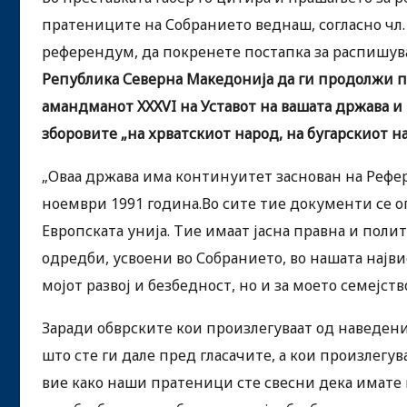
пратениците на Собранието веднаш, согласно чл. 6
референдум, да покренете постапка за распишу
Република Северна Македонија да ги продолжи пр
амандманот XXXVI на Уставот на вашата држава и
зборовите „на хрватскиот народ, на бугарскиот н
„Оваа држава има континуитет заснован на Рефер
ноември 1991 година.Во сите тие документи се о
Европската унија. Тие имаат јасна правна и поли
одредби, усвоени во Собранието, во нашата најви
мојот развој и безбедност, но и за моето семејств
Заради обврските кои произлегуваат од наведен
што сте ги дале пред гласачите, а кои произлег
вие како наши пратеници сте свесни дека имате 