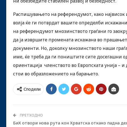
ни обезбедите стабилен развој и безбедност.
Распишувањето на референдумот, како највисок и
волја ќе ги потврдат вашите определби искажани
на референдумот мнозинството граѓани го заокру
да ја извршите промената искажана во прашањето
документи. Но, доколку мнозинството наши граѓа
име, ќе треба да ги поништите сите досегашни о
ориентација членството во Европската унија – и 
стои во образложението на барањето.
Сподели
ПРЕТХОДНО
БиХ отвори нова рута кон Хрватска откако падна де