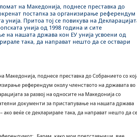
ломат на Македонија, поднесе преставка до
покренат постапка за организирање референдум
а унија. Притоа тој се повикува на Декларацијат
опската унија од 1998 година и сите
е на нашата држава кон ЕУ унија усвоени од
арирале така, да направат нешто да се оствари
а Македонија, поднесе преставка до Собранието со кој
низирање референдум околу членството на државата во
арацијата за развој на односите на Македонија со
ователни документи за пристапување на нашата држава
 ако веќе се декларирале така, да направат нешто да с
референдумот: „Барам, како мои претставници, вие,