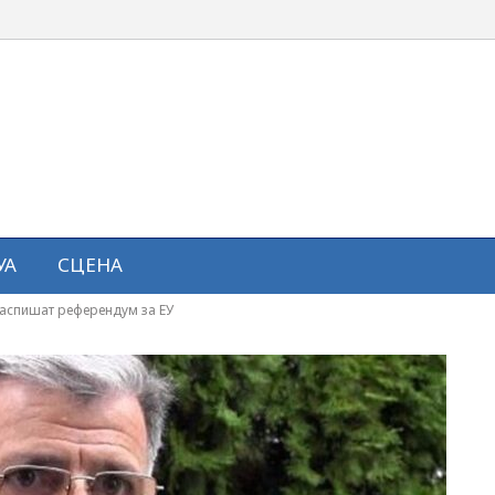
УА
СЦЕНА
распишат референдум за ЕУ