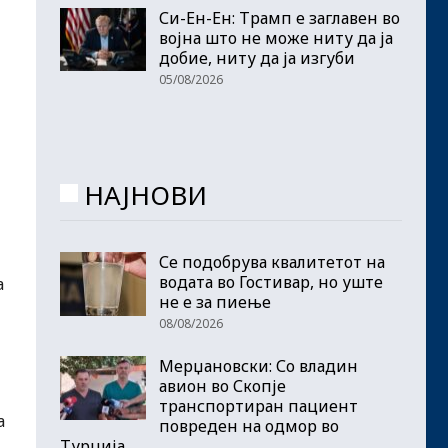
Си-Ен-Ен: Трамп е заглавен во
војна што не може ниту да ја
добие, ниту да ја изгуби
05/08/2026
НАЈНОВИ
Се подобрува квалитетот на
водата во Гостивар, но уште
а
не е за пиење
08/08/2026
Мерџановски: Со владин
авион во Скопје
транспортиран пациент
а
повреден на одмор во
Турција