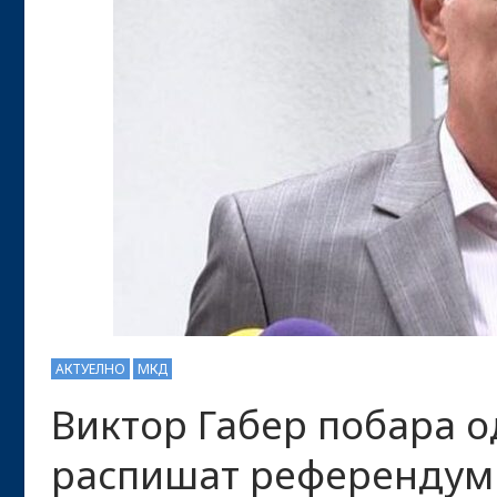
АКТУЕЛНО
МКД
Виктор Габер побара о
распишат референдум 