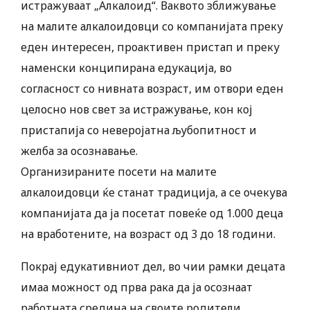
истражуваат „Алкалоид“. Ваквото зближување
на малите алкалоидовци со компанијата преку
еден интересен, проактивен пристап и преку
наменски конципирана едукација, во
согласност со нивната возраст, им отвори еден
целосно нов свет за истражување, кон кој
пристапија со неверојатна љубопитност и
желба за осознавање.
Организираните посети на малите
алкалоидовци ќе станат традиција, а се очекува
компанијата да ја посетат повеќе од 1.000 деца
на вработените, на возраст од 3 до 18 години.
Покрај едукативниот дел, во чии рамки децата
имаа можност од прва рака да ја осознаат
работната средина на своите родители,