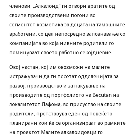
членови, „Алкалоид“ ги отвори вратите од
своите производствени погони во
сегментот козметика за децата на тамошните
вработени, со цел непосредно запознавање со
компанијата во која нивните родители го
поминуваат своето работно секојдневие.
Овој настан, кој им овозможи на малите
истражувачи да ги посетат одделенијата за
развој, производство и за пакување на
производите од портфолиото на Becutan на
локалитетот Лафома, во присуство на своите
родители, претставува еден од повеќето
планирани кои ќе се организираат во рамките
на проектот Малите алкалоидовци го