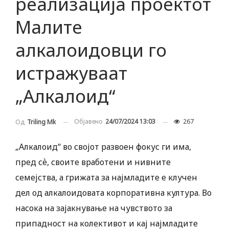
реализација проектот
Малите
алкалоидовци го
истражуваат
„Алкалоид“
Објавено
24/07/2024 13:03
267
Од
Triling Mk
„Алкалоид“ во својот развоен фокус ги има,
пред сѐ, своите вработени и нивните
семејства, а грижата за најмладите е клучен
дел од алкалоидовата корпоративна култура. Во
насока на зајакнување на чувството за
припадност на колективот и кај најмладите