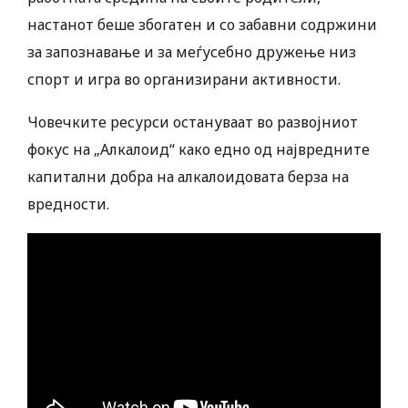
настанот беше збогатен и со забавни содржини
за запознавање и за меѓусебно дружење низ
спорт и игра во организирани активности.
Човечките ресурси остануваат во развојниот
фокус на „Алкалоид“ како едно од највредните
капитални добра на алкалоидовата берза на
вредности.