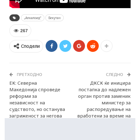
„Алкалоид“
Бекутан
267
Сподели
ПРЕТХОДНО
СЛЕДНО
ЕК: Северна
ДКСК ќе иницира
Македонија спроведе
постапка до надлежен
реформи за
орган против заменик
независност на
министер за
судството, но останува
распоредување на
загриженост за негова
вработени за време на
заштита од влијание
избори