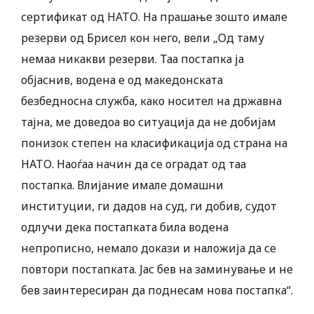
сертификат од НАТО. На прашање зошто имале
резерви од Брисел кон него, вели „Од таму
немаа никакви резерви. Таа постапка ја
објаснив, водена е од македонската
безбедносна служба, како носител на државна
тајна, ме доведоа во ситуација да не добијам
понизок степен на класификација од страна на
НАТО. Наоѓаа начин да се оградат од таа
постапка. Влијание имале домашни
институции, ги дадов на суд, ги добив, судот
одлучи дека постапката била водена
непрописно, немало докази и наложија да се
повтори постапката. Јас бев на заминување и не
бев заинтересиран да поднесам нова постапка“.