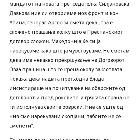
мандатот на новата претседателка Силјановска
Давкова ние си отворивме нов фронт и кон
Атина, генерал Арсоски смета дека „тоа е
сложено прашање колку што е Преспанскиот
договор сложен. Македонија ќе си ја
нарекуваме како што ја чувствуваме. Не сметам
дека има некакво прекршување на Договорот.
Оваа прашина што се крена околу заклетвата
покажа дека нашата претходна Влада
инсистираше на почитување на обврските од
договорот и пред роковите, а грчката страна не
ги исполнува своите обврски. Ние се уште од
нив сме нарекувани скопјани, таблите не се
сменети“.