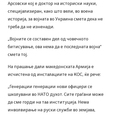
Арсовски кој е доктор на историски науки,
специјализиран, како што вели, во воена
историја, за војната во Украина смета дека не
треба да не изненади.
„Војните се составен дел од човечкото
битисување, ова нема да е последната војна“
смета тој.
На прашање дали македонската Армија е
исчистена од инсталациите на КОС, ќе рече:
„Генерации генерации нови офицери се
школувани во НАТО духот. Сите граѓани може
да сме горди на таа институција. Нема
инволвирање на руски служби во земјава,