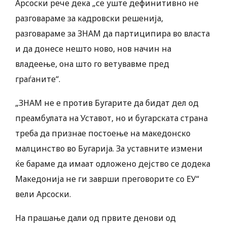
Арсоски рече дека „се уште дефинитивно не
разговараме за кадровски решенија,
разговараме за ЗНАМ да партиципира во власта
и да донесе нешто ново, нов начин на
владеење, она што го ветувавме пред
граѓаните“.
„ЗНАМ не е против Бугарите да бидат дел од
преамбулата на Уставот, но и бугарската страна
треба да признае постоење на македонско
малцинство во Бугарија. За уставните измени
ќе бараме да имаат одложено дејство се додека
Македонија не ги заврши преговорите со ЕУ“
вели Арсоски.
На прашање дали од првите денови од