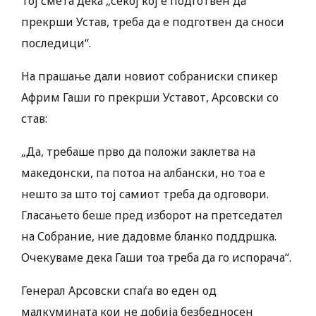
Тој смета дека „секој кој е подготвен да
прекрши Устав, треба да е подготвен да сноси
последици“.
На прашање дали новиот собраниски спикер
Африм Гаши го прекрши Уставот, Арсовски со
став:
„Да, требаше прво да положи заклетва на
македонски, па потоа на албански, но тоа е
нешто за што тој самиот треба да одговори.
Гласањето беше пред изборот на претседател
на Собрание, ние дадовме бланко поддршка.
Очекуваме дека Гаши тоа треба да го испорача“.
Генерал Арсовски спаѓа во еден од
малкумината кои не добија безбедносен