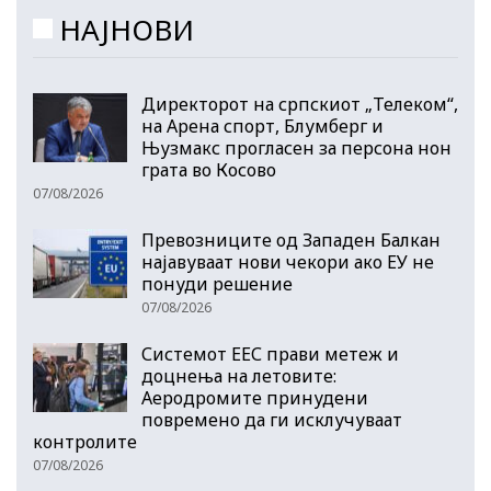
НАЈНОВИ
Директорот на српскиот „Телеком“,
на Арена спорт, Блумберг и
Њузмакс прогласен за персона нон
грата во Косово
07/08/2026
Превозниците од Западен Балкан
најавуваат нови чекори ако ЕУ не
понуди решение
07/08/2026
Системот ЕЕС прави метеж и
доцнења на летовите:
Аеродромите принудени
повремено да ги исклучуваат
контролите
07/08/2026