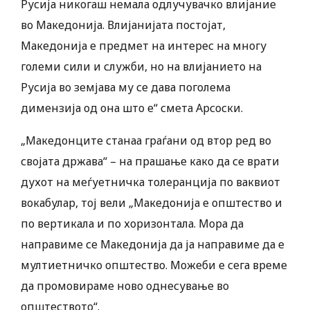
Русија никогаш немала одлучувачко влијание
во Македонија. Влијанијата постојат,
Македонија е предмет на интерес на многу
големи сили и служби, но на влијанието на
Русија во земјава му се дава поголема
димензија од она што е“ смета Арсоски.
„Македонците станаа граѓани од втор ред во
својата држава“ – на прашање како да се врати
духот на меѓуетничка толеранција по ваквиот
вокабулар, тој вели „Македонија е општество и
по вертикала и по хоризонтала. Мора да
направиме се Македонија да ја направиме да е
мултиетничко општество. Можеби е сега време
да промовираме ново однесување во
општеството“.