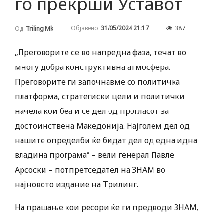
го прекрши Уставот
Објавено
31/05/2024 21:17
387
Од
Triling Mk
„Преговорите се во напредна фаза, течат во
многу добра конструктивна атмосфера.
Преговорите ги започнавме со политичка
платформа, стратегиски цели и политички
начела кои беа и се дел од прогласот за
достоинствена Македонија. Најголем дел од
нашите определби ќе бидат дел од една идна
владина програма“ – вели генерал Павле
Арсоски – потпретседател на ЗНАМ во
најновото издание на Трилинг.
На прашање кои ресори ќе ги предводи ЗНАМ,