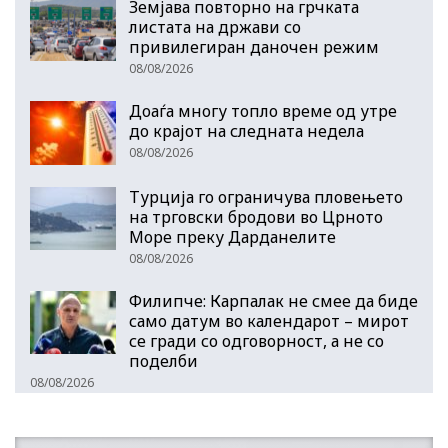
Земјава повторно на грчката
листата на држави со
привилегиран даночен режим
08/08/2026
Доаѓа многу топло време од утре
до крајот на следната недела
08/08/2026
Турција го ограничува пловењето
на трговски бродови во Црното
Море преку Дарданелите
08/08/2026
Филипче: Карпалак не смее да биде
само датум во календарот – мирот
се гради со одговорност, а не со
поделби
08/08/2026