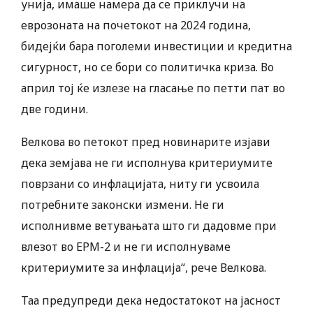
унија, имаше намера да се приклучи на
еврозоната на почетокот на 2024 година,
бидејќи бара поголеми инвестиции и кредитна
сигурност, но се бори со политичка криза. Во
април тој ќе излезе на гласање по петти пат во
две години.
Велкова во петокот пред новинарите изјави
дека земјава не ги исполнува критериумите
поврзани со инфлацијата, ниту ги усвоила
потребните законски измени. Не ги
исполнивме ветувањата што ги дадовме при
влезот во ЕРМ-2 и не ги исполнуваме
критериумите за инфлација“, рече Велкова.
Таа предупреди дека недостатокот на јасност