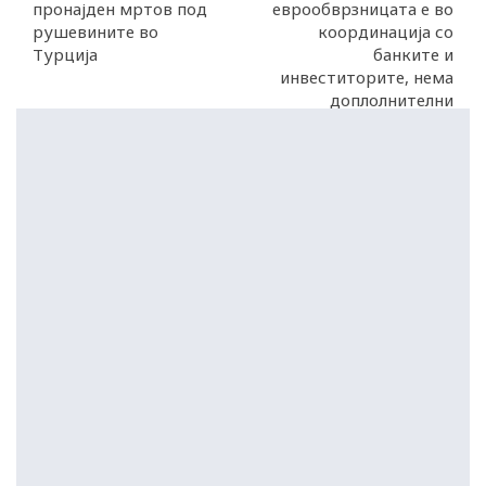
пронајден мртов под
еврообврзницата е во
рушевините во
координација со
Турција
банките и
инвеститорите, нема
доплолнителни
трошоци