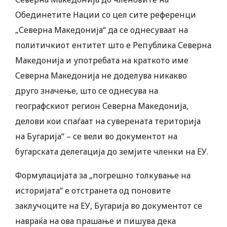
Обединетите Нации со цел сите референци
„Северна Македонија“ да се однесуваат на
политичкиот ентитет што е Република Северна
Македонија и употребата на краткото име
Северна Македонија не доделува никакво
друго значење, што се однесува на
географскиот регион Северна Македонија,
делови кои спаѓаат на суверената територија
на Бугарија“ – се вели во документот на
бугарската делегација до земјите членки на ЕУ.
Формулацијата за „погрешно толкување на
историјата“ е отстранета од поновите
заклучоците на ЕУ, Бугарија во документот се
навраќа на ова прашање и пишува дека