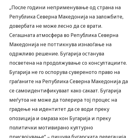
„После години неприменување од страна на
Република Северна Македонија на заложбите,
довербата не може лесно да се врати.
Сегашната атмосфера во Република Северна
Македонија не поттикнува изнаоѓање на
одржливо решение. Бугарија останува
посветена на продолжување со консултациите.
Бугарија не го оспорува сувереното право на
граѓаните на Република Северна Македонија да
се самоидентификуваат како сакаат. Бугарија
меѓутоа не може да толерира тој процес на
градење на идентитет да се води преку
опозиција и омраза кон Бугарија и преку
политички мотивирано културно
присвојување“ – пишува бугарската делегација.