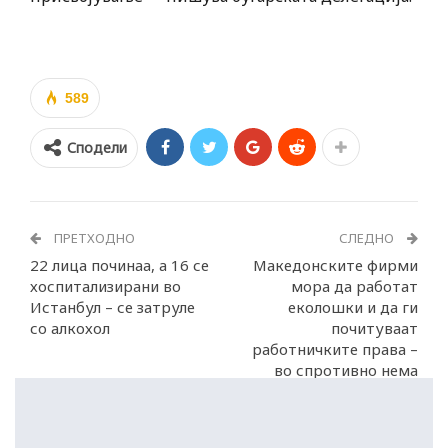
589
Сподели
ПРЕТХОДНО
СЛЕДНО
22 лица починаа, а 16 се
Македонските фирми
хоспитализирани во
мора да работат
Истанбул – се затруле
еколошки и да ги
со алкохол
почитуваат
работничките права –
во спротивно нема
извоз во Германија