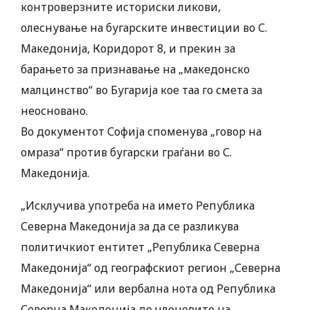
контроверзните историски ликови,
олеснување на бугарските инвестиции во С.
Македонија, Коридорот 8, и прекин за
барањето за признавање на „македонско
малцинство“ во Бугарија кое таа го смета за
неосновано.
Во документот Софија споменува „говор на
омраза“ против бугарски граѓани во С.
Македонија.
„Исклучива употреба на името Република
Северна Македонија за да се разликува
политичкиот ентитет „Република Северна
Македонија“ од географскиот регион „Северна
Македонија“ или вербална нота од Република
Северна Македонија до членовите на