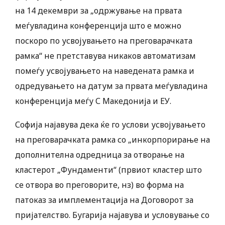
на 14 декември за „одржување на првата
меѓувладина конференција што е можно
поскоро по усвојувањето на преговарачката
рамка“ не претставува никаков автоматизам
помеѓу усвојувањето на наведената рамка и
одредувањето на датум за првата меѓувладина
конференција меѓу С Македонија и ЕУ.
Софија најавува дека ќе го услови усвојувањето
на преговарачката рамка со „инкорпорирање на
дополнителна одредница за отворање на
кластерот „Фундаменти“ (првиот кластер што
се отвора во преговорите, нз) во форма на
патоказ за имплементација на Договорот за
пријателство. Бугарија најавува и условување со