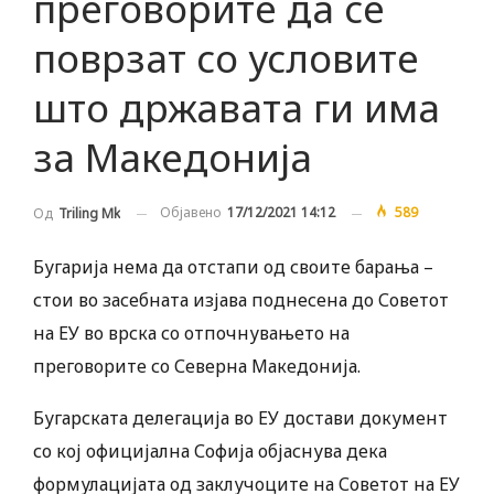
преговорите да се
поврзат со условите
што државата ги има
за Македонија
Објавено
17/12/2021 14:12
589
Од
Triling Mk
Бугарија нема да отстапи од своите барања –
стои во засебната изјава поднесена до Советот
на ЕУ во врска со отпочнувањето на
преговорите со Северна Македонија.
Бугарската делегација во ЕУ достави документ
со кој официјална Софија објаснува дека
формулацијата од заклучоците на Советот на ЕУ