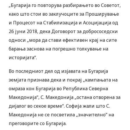
„Бугарија го повторува разбирањето во Советот,
како што стои во заклучоците за Проширување
и Процесот на Стабилизација и Асоцијација од
26 јуни 2018, дека Договорот за добрососедски
односи „мора да стави ефективен крај на сите
барања заснова на погрешно толкување на
историјата“.
Во последниот дел од изјавата на Бугарија
земјата признава дека и покрај „кампањата на
омраза кон Бугарија во Република Северна
Македонија“, С. Македонија „остана отворена за
дијалог во секое време“. Софија жали што С.
Македонија не се посветила „значително“ на
преговорите со Бугарија.